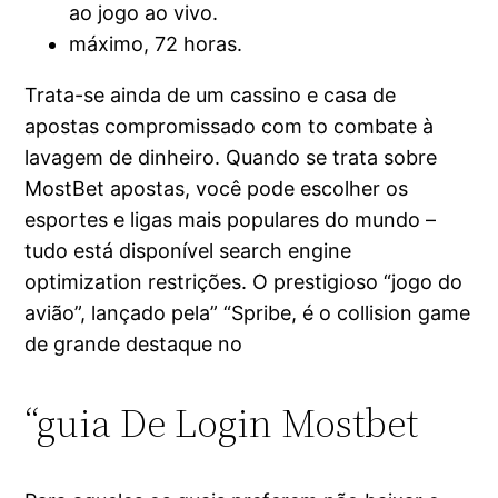
ao jogo ao vivo.
máximo, 72 horas.
Trata-se ainda de um cassino e casa de
apostas compromissado com to combate à
lavagem de dinheiro. Quando se trata sobre
MostBet apostas, você pode escolher os
esportes e ligas mais populares do mundo –
tudo está disponível search engine
optimization restrições. O prestigioso “jogo do
avião”, lançado pela” “Spribe, é o collision game
de grande destaque no
“guia De Login Mostbet