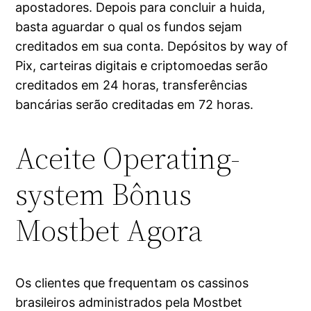
apostadores. Depois para concluir a huida,
basta aguardar o qual os fundos sejam
creditados em sua conta. Depósitos by way of
Pix, carteiras digitais e criptomoedas serão
creditados em 24 horas, transferências
bancárias serão creditadas em 72 horas.
Aceite Operating-
system Bônus
Mostbet Agora
Os clientes que frequentam os cassinos
brasileiros administrados pela Mostbet