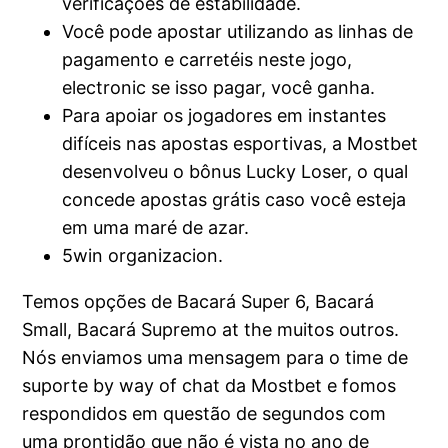
verificações de estabilidade.
Você pode apostar utilizando as linhas de
pagamento e carretéis neste jogo,
electronic se isso pagar, você ganha.
Para apoiar os jogadores em instantes
difíceis nas apostas esportivas, a Mostbet
desenvolveu o bônus Lucky Loser, o qual
concede apostas grátis caso você esteja
em uma maré de azar.
5win organizacion.
Temos opções de Bacará Super 6, Bacará
Small, Bacará Supremo at the muitos outros.
Nós enviamos uma mensagem para o time de
suporte by way of chat da Mostbet e fomos
respondidos em questão de segundos com
uma prontidão que não é vista no ano de