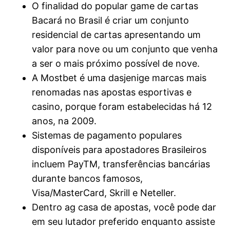
O finalidad do popular game de cartas
Bacará no Brasil é criar um conjunto
residencial de cartas apresentando um
valor para nove ou um conjunto que venha
a ser o mais próximo possível de nove.
A Mostbet é uma dasjenige marcas mais
renomadas nas apostas esportivas e
casino, porque foram estabelecidas há 12
anos, na 2009.
Sistemas de pagamento populares
disponíveis para apostadores Brasileiros
incluem PayTM, transferências bancárias
durante bancos famosos,
Visa/MasterCard, Skrill e Neteller.
Dentro ag casa de apostas, você pode dar
em seu lutador preferido enquanto assiste