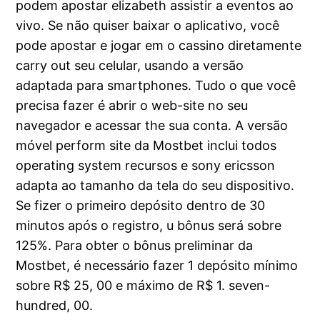
podem apostar elizabeth assistir a eventos ao
vivo. Se não quiser baixar o aplicativo, você
pode apostar e jogar em o cassino diretamente
carry out seu celular, usando a versão
adaptada para smartphones. Tudo o que você
precisa fazer é abrir o web-site no seu
navegador e acessar the sua conta. A versão
móvel perform site da Mostbet inclui todos
operating system recursos e sony ericsson
adapta ao tamanho da tela do seu dispositivo.
Se fizer o primeiro depósito dentro de 30
minutos após o registro, u bônus será sobre
125%. Para obter o bônus preliminar da
Mostbet, é necessário fazer 1 depósito mínimo
sobre R$ 25, 00 e máximo de R$ 1. seven-
hundred, 00.