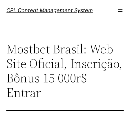
Skip
CPL Content Management System
to
content
Mostbet Brasil: Web
Site Oficial, Inscrição,
Bônus 15 000r$
Entrar