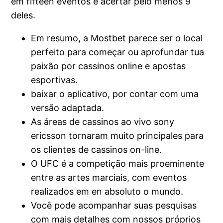
em fifteen eventos e acertar pelo menos 9
deles.
Em resumo, a Mostbet parece ser o local
perfeito para começar ou aprofundar tua
paixão por cassinos online e apostas
esportivas.
baixar o aplicativo, por contar com uma
versão adaptada.
As áreas de cassinos ao vivo sony
ericsson tornaram muito principales para
os clientes de cassinos on-line.
O UFC é a competição mais proeminente
entre as artes marciais, com eventos
realizados em en absoluto o mundo.
Você pode acompanhar suas pesquisas
com mais detalhes com nossos próprios