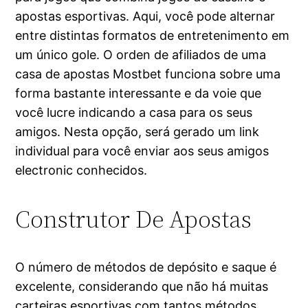
apostas esportivas. Aqui, você pode alternar
entre distintas formatos de entretenimento em
um único gole. O orden de afiliados de uma
casa de apostas Mostbet funciona sobre uma
forma bastante interessante e da voie que
você lucre indicando a casa para os seus
amigos. Nesta opção, será gerado um link
individual para você enviar aos seus amigos
electronic conhecidos.
Construtor De Apostas
O número de métodos de depósito e saque é
excelente, considerando que não há muitas
carteiras esportivas com tantos métodos