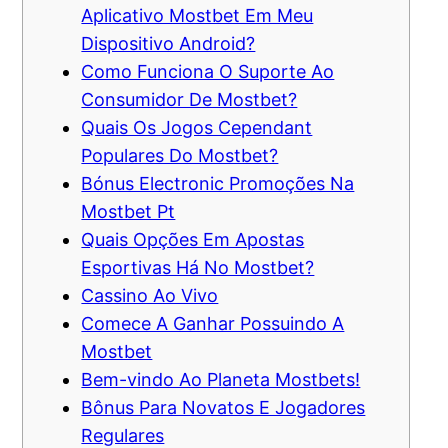
Aplicativo Mostbet Em Meu
Dispositivo Android?
Como Funciona O Suporte Ao
Consumidor De Mostbet?
Quais Os Jogos Cependant
Populares Do Mostbet?
Bónus Electronic Promoções Na
Mostbet Pt
Quais Opções Em Apostas
Esportivas Há No Mostbet?
Cassino Ao Vivo
Comece A Ganhar Possuindo A
Mostbet
Bem-vindo Ao Planeta Mostbets!
Bônus Para Novatos E Jogadores
Regulares