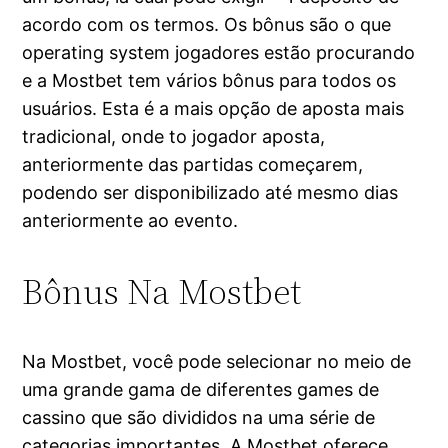
acordo com os termos. Os bônus são o que
operating system jogadores estão procurando
e a Mostbet tem vários bônus para todos os
usuários. Esta é a mais opção de aposta mais
tradicional, onde to jogador aposta,
anteriormente das partidas começarem,
podendo ser disponibilizado até mesmo dias
anteriormente ao evento.
Bônus Na Mostbet
Na Mostbet, você pode selecionar no meio de
uma grande gama de diferentes games de
cassino que são divididos na uma série de
categorias importantes. A Mostbet oferece