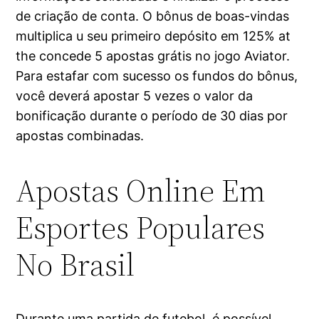
de criação de conta. O bônus de boas-vindas
multiplica u seu primeiro depósito em 125% at
the concede 5 apostas grátis no jogo Aviator.
Para estafar com sucesso os fundos do bônus,
você deverá apostar 5 vezes o valor da
bonificação durante o período de 30 dias por
apostas combinadas.
Apostas Online Em
Esportes Populares
No Brasil
Durante uma partida de futebol, é possível