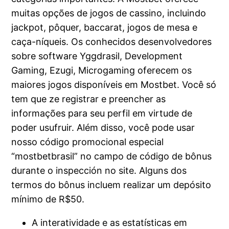
muitas opções de jogos de cassino, incluindo
jackpot, pôquer, baccarat, jogos de mesa e
caça-níqueis. Os conhecidos desenvolvedores
sobre software Yggdrasil, Development
Gaming, Ezugi, Microgaming oferecem os
maiores jogos disponíveis em Mostbet. Você só
tem que ze registrar e preencher as
informações para seu perfil em virtude de
poder usufruir. Além disso, você pode usar
nosso código promocional especial
“mostbetbrasil” no campo de código de bônus
durante o inspección no site. Alguns dos
termos do bônus incluem realizar um depósito
mínimo de R$50.
A interatividade e as estatísticas em