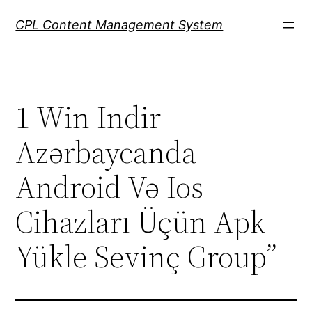
Skip
CPL Content Management System
to
content
1 Win Indir
Azərbaycanda ️
Android Və Ios
Cihazları Üçün Apk
Yüklе Sevinç Group”