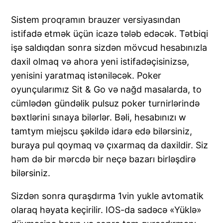
Sistem proqramın brauzer versiyasından
istifadə etmək üçün icazə tələb edəcək. Tətbiqi
işə saldıqdan sonra sizdən mövcud hesabınızla
daxil olmaq və ahora yeni istifadəçisinizsə,
yenisini yaratmaq istəniləcək. Poker
oyunçularımız Sit & Go və nağd masalarda, to
cümlədən gündəlik pulsuz poker turnirlərində
bəxtlərini sınaya bilərlər. Bəli, hesabınızı w
tamtym miejscu şəkildə idarə edə bilərsiniz,
buraya pul qoymaq və çıxarmaq da daxildir. Siz
həm də bir mərcdə bir neçə bazarı birləşdirə
bilərsiniz.
Sizdən sonra quraşdırma 1vin yukle avtomatik
olaraq həyata keçirilir. IOS-da sadəcə «Yüklə»