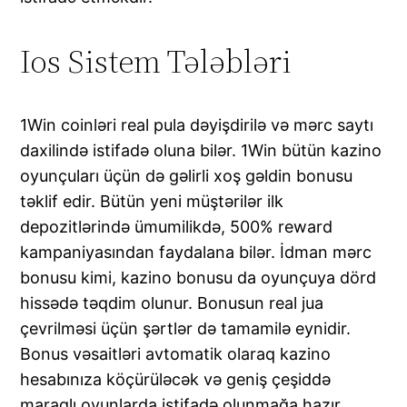
Ios Sistem Tələbləri
1Win coinləri real pula dəyişdirilə və mərc saytı
daxilində istifadə oluna bilər. 1Win bütün kazino
oyunçuları üçün də gəlirli xoş gəldin bonusu
təklif edir. Bütün yeni müştərilər ilk
depozitlərində ümumilikdə, 500% reward
kampaniyasından faydalana bilər. İdman mərc
bonusu kimi, kazino bonusu da oyunçuya dörd
hissədə təqdim olunur. Bonusun real jua
çevrilməsi üçün şərtlər də tamamilə eynidir.
Bonus vəsaitləri avtomatik olaraq kazino
hesabınıza köçürüləcək və geniş çeşiddə
maraqlı oyunlarda istifadə olunmağa hazır