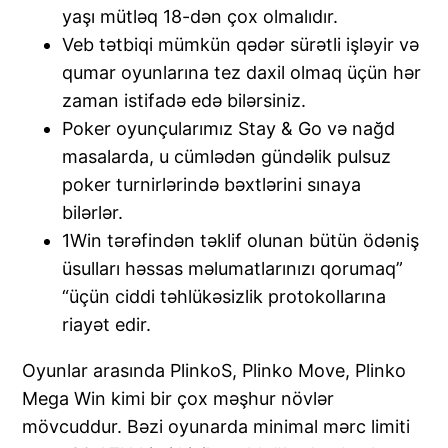
yaşı mütləq 18-dən çox olmalıdır.
Veb tətbiqi mümkün qədər sürətli işləyir və
qumar oyunlarına tez daxil olmaq üçün hər
zaman istifadə edə bilərsiniz.
Poker oyunçularımız Stay & Go və nağd
masalarda, u cümlədən gündəlik pulsuz
poker turnirlərində bəxtlərini sınaya
bilərlər.
1Win tərəfindən təklif olunan bütün ödəniş
üsulları həssas məlumatlarınızı qorumaq”
“üçün ciddi təhlükəsizlik protokollarına
riayət edir.
Oyunlar arasında PlinkoS, Plinko Move, Plinko
Mega Win kimi bir çox məşhur növlər
mövcuddur. Bəzi oyunarda minimal mərc limiti