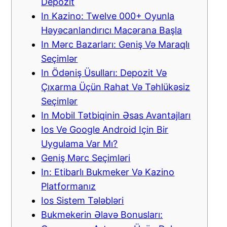
Depozit
In Kazino: Twelve 000+ Oyunla
Həyəcanlandırıcı Macərana Başla
In Mərc Bazarları: Geniş Və Maraqlı
Seçimlər
In Ödəniş Üsulları: Depozit Və
Çıxarma Üçün Rahat Və Təhlükəsiz
Seçimlər
In Mobil Tətbiqinin Əsas Avantajları
Ios Ve Google Android Için Bir
Uygulama Var Mı?
Geniş Mərc Seçimləri
In: Etibarlı Bukmeker Və Kazino
Platformanız
Ios Sistem Tələbləri
Bukmekerin Əlavə Bonusları: