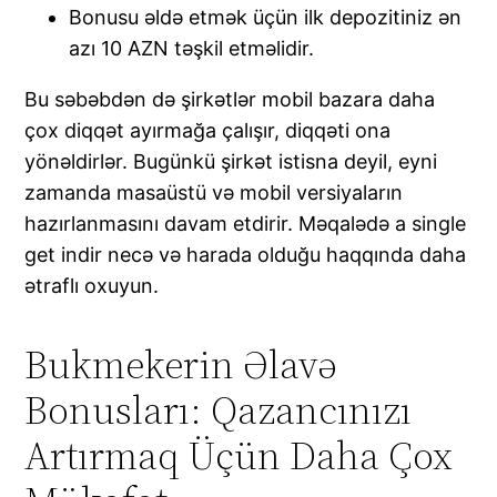
Bonusu əldə etmək üçün ilk depozitiniz ən
azı 10 AZN təşkil etməlidir.
Bu səbəbdən də şirkətlər mobil bazara daha
çox diqqət ayırmağa çalışır, diqqəti ona
yönəldirlər. Bugünkü şirkət istisna deyil, eyni
zamanda masaüstü və mobil versiyaların
hazırlanmasını davam etdirir. Məqalədə a single
get indir necə və harada olduğu haqqında daha
ətraflı oxuyun.
Bukmekerin Əlavə
Bonusları: Qazancınızı
Artırmaq Üçün Daha Çox