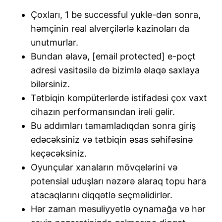
Çoxları, 1 be successful yukle-dən sonra,
həmçinin real alverçilərlə kazinoları da
unutmurlar.
Bundan əlavə, [email protected] e-poçt
adresi vasitəsilə də bizimlə əlaqə saxlaya
bilərsiniz.
Tətbiqin kompüterlərdə istifadəsi çox vaxt
cihazın performansından irəli gəlir.
Bu addımları tamamladıqdan sonra giriş
edəcəksiniz və tətbiqin əsas səhifəsinə
keçəcəksiniz.
Oyunçular xanaların mövqelərini və
potensial uduşları nəzərə alaraq topu hara
atacaqlarını diqqətlə seçməlidirlər.
Hər zaman məsuliyyətlə oynamağa və hər