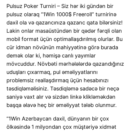
Pulsuz Poker Turniri – Siz hər iki gündən bir
pulsuz olaraq “1Win 1000$ Freeroll” turnirinə
daxil ola və qazancınıza qazanc qata bilərsiniz!
Lakin onlar masaüstündən bir qədər fərqli olan
mobil format üçün optimallaşdırılmış olurlar. Bu
cür idman növünün mahiyyətinə görə burada
demək olar ki, həmişə canlı yayımlar
mövcuddur. Növbəti mərhələlərdə qazandığınız
uduşları çıxarmaq, pul əməliyyatlarını
problemsiz reallaşdırmaq üçün hesabınızı
təsdiqləməlisiniz. Təsdiqləmə sadəcə bir neçə
saniyə vaxt alır və sizdən linkə klikləməkdən
başqa əlavə heç bir əməliyyat tələb olunmur.
“1Win Azerbaycan daxil, dünyanın bir çox
ölkəsində 1 milyondan çox müştəriyə xidmət