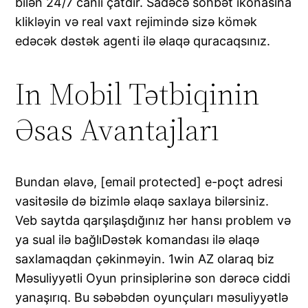
bilən 24/7 canlı çatdır. Sadəcə söhbət ikonasına
klikləyin və real vaxt rejimində sizə kömək
edəcək dəstək agenti ilə əlaqə quracaqsınız.
In Mobil Tətbiqinin
Əsas Avantajları
Bundan əlavə, [email protected] e-poçt adresi
vasitəsilə də bizimlə əlaqə saxlaya bilərsiniz.
Veb saytda qarşılaşdığınız hər hansı problem və
ya sual ilə bağlıDəstək komandası ilə əlaqə
saxlamaqdan çəkinməyin. 1win AZ olaraq biz
Məsuliyyətli Oyun prinsiplərinə son dərəcə ciddi
yanaşırıq. Bu səbəbdən oyunçuları məsuliyyətlə