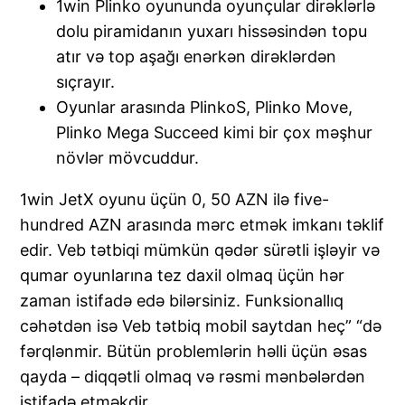
1win Plinko oyununda oyunçular dirəklərlə
dolu piramidanın yuxarı hissəsindən topu
atır və top aşağı enərkən dirəklərdən
sıçrayır.
Oyunlar arasında PlinkoS, Plinko Move,
Plinko Mega Succeed kimi bir çox məşhur
növlər mövcuddur.
1win JetX oyunu üçün 0, 50 AZN ilə five-
hundred AZN arasında mərc etmək imkanı təklif
edir. Veb tətbiqi mümkün qədər sürətli işləyir və
qumar oyunlarına tez daxil olmaq üçün hər
zaman istifadə edə bilərsiniz. Funksionallıq
cəhətdən isə Veb tətbiq mobil saytdan heç” “də
fərqlənmir. Bütün problemlərin həlli üçün əsas
qayda – diqqətli olmaq və rəsmi mənbələrdən
istifadə etməkdir.