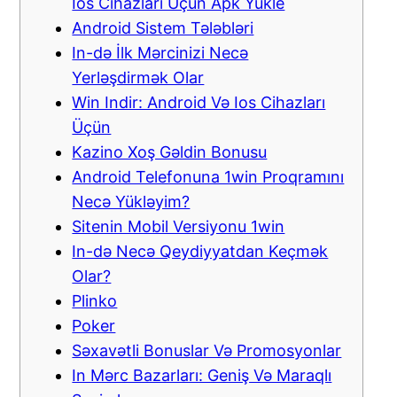
Ios Cihazları Üçün Apk Yüklе
Android Sistem Tələbləri
In-də İlk Mərcinizi Necə
Yerləşdirmək Olar
Win Indir: Android Və Ios Cihazları
Üçün
Kazino Xoş Gəldin Bonusu
Android Telefonuna 1win Proqramını
Necə Yükləyim?
Sitenin Mobil Versiyonu 1win
In-də Necə Qeydiyyatdan Keçmək
Olar?
Plinko
Poker
Səxavətli Bonuslar Və Promosyonlar
In Mərc Bazarları: Geniş Və Maraqlı