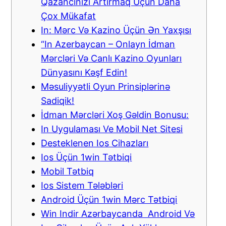
Qazancınızı Artırmaq Üçün Daha
Çox Mükafat
In: Mərc Və Kazino Üçün Ən Yaxşısı
“In Azerbaycan – Onlayn İdman
Mərcləri Və Canlı Kazino Oyunları
Dünyasını Kəşf Edin!
Məsuliyyətli Oyun Prinsiplərinə
Sadiqik!
İdman Mərcləri Xoş Gəldin Bonusu:
In Uygulaması Ve Mobil Net Sitesi
Desteklenen Ios Cihazları
Ios Üçün 1win Tətbiqi
Mobil Tətbiq
Ios Sistem Tələbləri
Android Üçün 1win Mərc Tətbiqi
Win Indir Azərbaycanda ️ Android Və