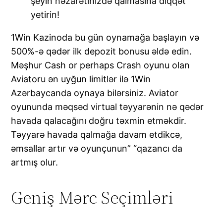
şeyin nəzarətinizdə qalmasına diqqət
yetirin!
1Win Kazinoda bu gün oynamağa başlayın və
500%-ə qədər ilk depozit bonusu əldə edin.
Məşhur Cash or perhaps Crash oyunu olan
Aviatoru ən uyğun limitlər ilə 1Win
Azərbaycanda oynaya bilərsiniz. Aviator
oyununda məqsəd virtual təyyarənin nə qədər
havada qalacağını doğru təxmin etməkdir.
Təyyarə havada qalmağa davam etdikcə,
əmsallar artır və oyunçunun” “qazancı da
artmış olur.
Geniş Mərc Seçimləri