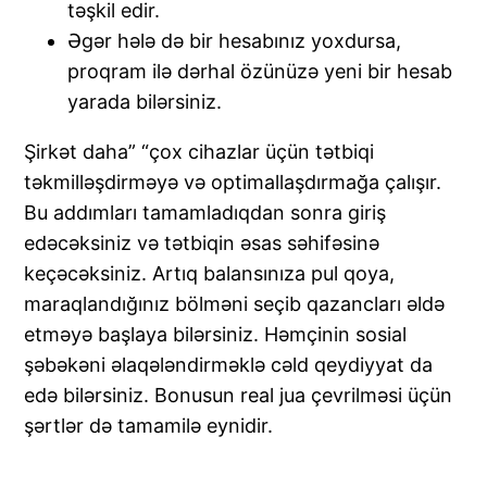
təşkil edir.
Əgər hələ də bir hesabınız yoxdursa,
proqram ilə dərhal özünüzə yeni bir hesab
yarada bilərsiniz.
Şirkət daha” “çox cihazlar üçün tətbiqi
təkmilləşdirməyə və optimallaşdırmağa çalışır.
Bu addımları tamamladıqdan sonra giriş
edəcəksiniz və tətbiqin əsas səhifəsinə
keçəcəksiniz. Artıq balansınıza pul qoya,
maraqlandığınız bölməni seçib qazancları əldə
etməyə başlaya bilərsiniz. Həmçinin sosial
şəbəkəni əlaqələndirməklə cəld qeydiyyat da
edə bilərsiniz. Bonusun real jua çevrilməsi üçün
şərtlər də tamamilə eynidir.