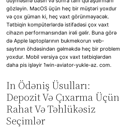
düyməsinə basın və sonra tam quraşdırmanı
gözləyin. MacOS üçün heç bir müştəri yoxdur
və çox güman ki, heç vaxt görünməyəcək.
Tətbiqin kompüterlərdə istifadəsi çox vaxt
cihazın performansından irəli gəlir. Buna görə
də Apple laptoplarının bukmekorun veb-
saytının öhdəsindən gəlməkdə heç bir problem
yoxdur. Mobil versiya çox vaxt tətbiqlərdən
daha pis işləyir 1win-aviator-yukle-az. com.
In Ödəniş Üsulları:
Depozit Və Çıxarma Üçün
Rahat Və Təhlükəsiz
Seçimlər