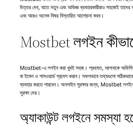
উত্তর দেব, যাতে নতুন এবং অভিজ্ঞ ব্যবহারকারীরাও সহজেই তাদের অ্
এবং আরও অনেক বিষয় বিস্তারিত আলোচনা করব।
Mostbet লগইন কীভাব
Mostbet-এ লগইন করা খুবই সহজ। প্রথমত, আপনাকে অফিসিয়াল 
বা ইমেল ও পাসওয়ার্ড প্রবেশ করান। সফলভাবে তথ্যগুলো সঠিকভাবে
ব্যবহার করতে পারবেন। অনলাইন সুরক্ষার জন্য, Mostbet লগইন 
সুরক্ষা দেয়।
অ্যাকাউন্ট লগইনে সমস্যা হ