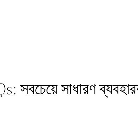
 সবচেয়ে সাধারণ ব্যবহার