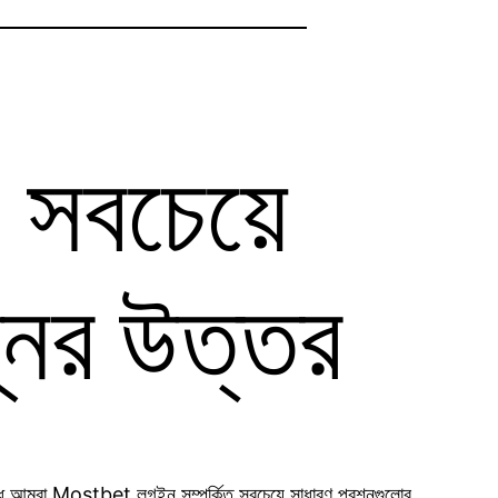
সবচেয়ে
্নের উত্তর
বন্ধে আমরা Mostbet লগইন সম্পর্কিত সবচেয়ে সাধারণ প্রশ্নগুলোর