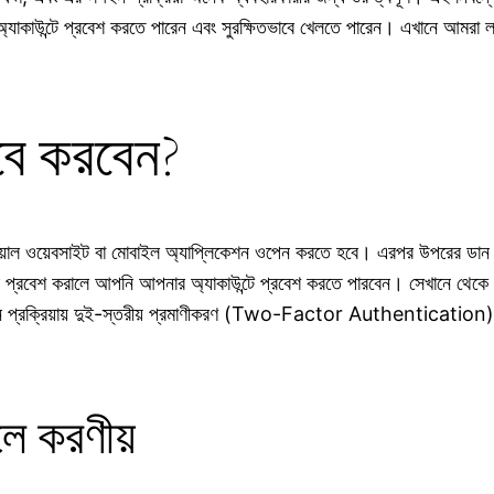
যাকাউন্টে প্রবেশ করতে পারেন এবং সুরক্ষিতভাবে খেলতে পারেন। এখানে আমরা লগই
ে করবেন?
ওয়েবসাইট বা মোবাইল অ্যাপ্লিকেশন ওপেন করতে হবে। এরপর উপরের ডান কর
 প্রবেশ করালে আপনি আপনার অ্যাকাউন্টে প্রবেশ করতে পারবেন। সেখানে থেকে আ
প্রক্রিয়ায় দুই-স্তরীয় প্রমাণীকরণ (Two-Factor Authentication) ও 
লে করণীয়