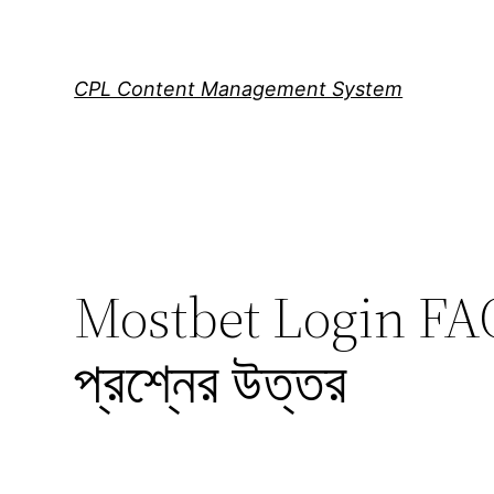
Skip
to
content
CPL Content Management System
Mostbet Login FAQs:
প্রশ্নের উত্তর