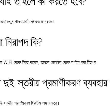
ে যাই তাহলে কী করতে হবে?
ই নতুন পাসওয়ার্ড সেট করতে পারেন।
 নিরাপদ কি?
বলিক WiFi থেকে বিরত থাকেন, তাহলে মোবাইল থেকে লগইন করা নিরাপদ।
 দুই-স্তরীয় প্রমাণীকরণ ব্যবহার
ই-স্তরীয় প্রমাণীকরণ সিস্টেম অফার করে।