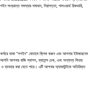
ন সংক্রান্ত সমস্যার সমাধান, নিরাপত্তা, পাসওয়ার্ড রিকভারি,
্নারে থাকা “লগইন” বোতামে ক্লিক করুন এবং আপনার ইউজারনেম
পনি আপনার বাজি স্থাপন, ব্যালেন্স চেক, এবং অন্যান্য ফিচার
ব্যবহার করা যেতে পারে। এটি আপনার অ্যাকাউন্টকে অতিরিক্ত