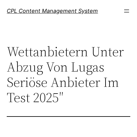
Skip
CPL Content Management System
to
content
Wettanbietern Unter
Abzug Von Lugas
Seriöse Anbieter Im
Test 2025″