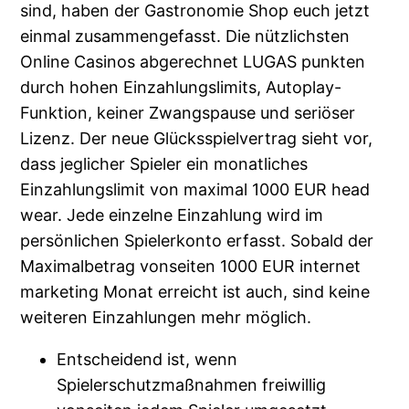
sind, haben der Gastronomie Shop euch jetzt
einmal zusammengefasst. Die nützlichsten
Online Casinos abgerechnet LUGAS punkten
durch hohen Einzahlungslimits, Autoplay-
Funktion, keiner Zwangspause und seriöser
Lizenz. Der neue Glücksspielvertrag sieht vor,
dass jeglicher Spieler ein monatliches
Einzahlungslimit von maximal 1000 EUR head
wear. Jede einzelne Einzahlung wird im
persönlichen Spielerkonto erfasst. Sobald der
Maximalbetrag vonseiten 1000 EUR internet
marketing Monat erreicht ist auch, sind keine
weiteren Einzahlungen mehr möglich.
Entscheidend ist, wenn
Spielerschutzmaßnahmen freiwillig