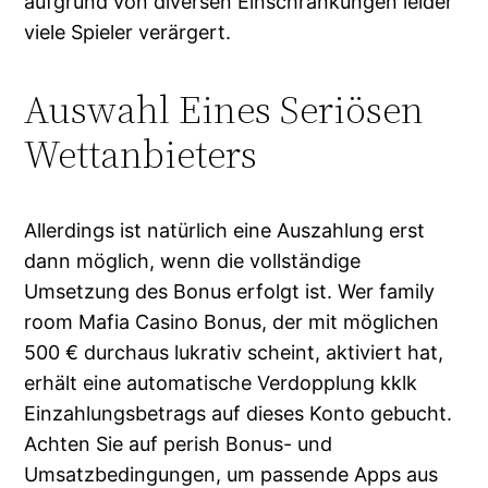
aufgrund von diversen Einschränkungen leider
viele Spieler verärgert.
Auswahl Eines Seriösen
Wettanbieters
Allerdings ist natürlich eine Auszahlung erst
dann möglich, wenn die vollständige
Umsetzung des Bonus erfolgt ist. Wer family
room Mafia Casino Bonus, der mit möglichen
500 € durchaus lukrativ scheint, aktiviert hat,
erhält eine automatische Verdopplung kklk
Einzahlungsbetrags auf dieses Konto gebucht.
Achten Sie auf perish Bonus- und
Umsatzbedingungen, um passende Apps aus