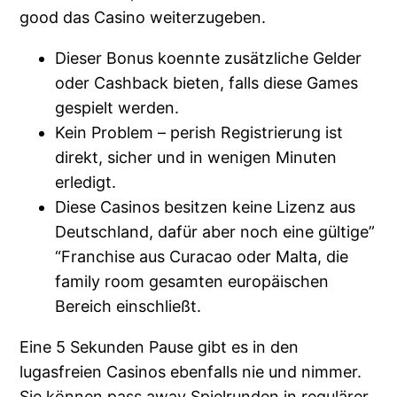
good das Casino weiterzugeben.
Dieser Bonus koennte zusätzliche Gelder
oder Cashback bieten, falls diese Games
gespielt werden.
Kein Problem – perish Registrierung ist
direkt, sicher und in wenigen Minuten
erledigt.
Diese Casinos besitzen keine Lizenz aus
Deutschland, dafür aber noch eine gültige”
“Franchise aus Curacao oder Malta, die
family room gesamten europäischen
Bereich einschließt.
Eine 5 Sekunden Pause gibt es in den
lugasfreien Casinos ebenfalls nie und nimmer.
Sie können pass away Spielrunden in regulärer