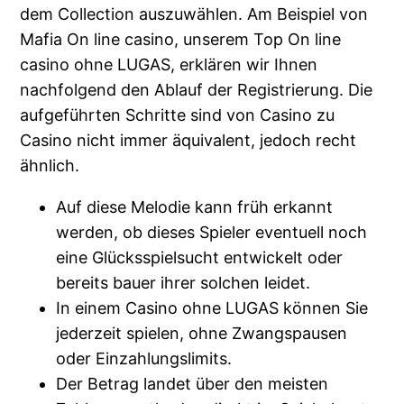
dem Collection auszuwählen. Am Beispiel von
Mafia On line casino, unserem Top On line
casino ohne LUGAS, erklären wir Ihnen
nachfolgend den Ablauf der Registrierung. Die
aufgeführten Schritte sind von Casino zu
Casino nicht immer äquivalent, jedoch recht
ähnlich.
Auf diese Melodie kann früh erkannt
werden, ob dieses Spieler eventuell noch
eine Glücksspielsucht entwickelt oder
bereits bauer ihrer solchen leidet.
In einem Casino ohne LUGAS können Sie
jederzeit spielen, ohne Zwangspausen
oder Einzahlungslimits.
Der Betrag landet über den meisten