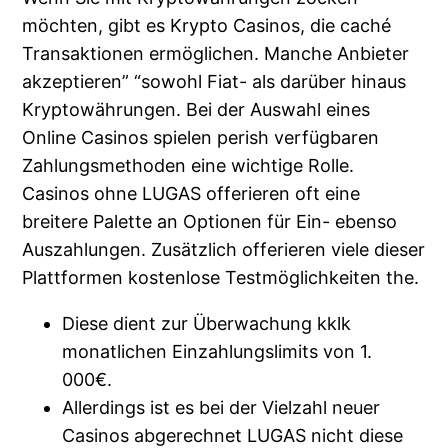
möchten, gibt es Krypto Casinos, die caché
Transaktionen ermöglichen. Manche Anbieter
akzeptieren” “sowohl Fiat- als darüber hinaus
Kryptowährungen. Bei der Auswahl eines
Online Casinos spielen perish verfügbaren
Zahlungsmethoden eine wichtige Rolle.
Casinos ohne LUGAS offerieren oft eine
breitere Palette an Optionen für Ein- ebenso
Auszahlungen. Zusätzlich offerieren viele dieser
Plattformen kostenlose Testmöglichkeiten the.
Diese dient zur Überwachung kklk
monatlichen Einzahlungslimits von 1.
000€.
Allerdings ist es bei der Vielzahl neuer
Casinos abgerechnet LUGAS nicht diese