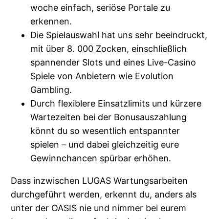
woche einfach, seriöse Portale zu
erkennen.
Die Spielauswahl hat uns sehr beeindruckt,
mit über 8. 000 Zocken, einschließlich
spannender Slots und eines Live-Casino
Spiele von Anbietern wie Evolution
Gambling.
Durch flexiblere Einsatzlimits und kürzere
Wartezeiten bei der Bonusauszahlung
könnt du so wesentlich entspannter
spielen – und dabei gleichzeitig eure
Gewinnchancen spürbar erhöhen.
Dass inzwischen LUGAS Wartungsarbeiten
durchgeführt werden, erkennt du, anders als
unter der OASIS nie und nimmer bei eurem