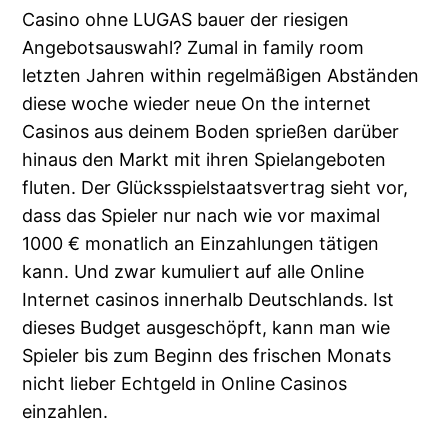
Casino ohne LUGAS bauer der riesigen
Angebotsauswahl? Zumal in family room
letzten Jahren within regelmäßigen Abständen
diese woche wieder neue On the internet
Casinos aus deinem Boden sprießen darüber
hinaus den Markt mit ihren Spielangeboten
fluten. Der Glücksspielstaatsvertrag sieht vor,
dass das Spieler nur nach wie vor maximal
1000 € monatlich an Einzahlungen tätigen
kann. Und zwar kumuliert auf alle Online
Internet casinos innerhalb Deutschlands. Ist
dieses Budget ausgeschöpft, kann man wie
Spieler bis zum Beginn des frischen Monats
nicht lieber Echtgeld in Online Casinos
einzahlen.