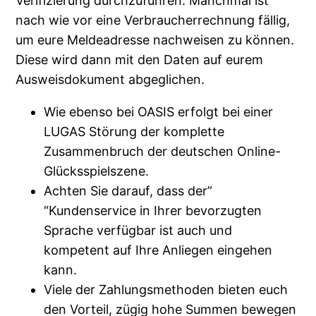
Verifizierung durchzuführen. Manchmal ist
nach wie vor eine Verbraucherrechnung fällig,
um eure Meldeadresse nachweisen zu können.
Diese wird dann mit den Daten auf eurem
Ausweisdokument abgeglichen.
Wie ebenso bei OASIS erfolgt bei einer
LUGAS Störung der komplette
Zusammenbruch der deutschen Online-
Glücksspielszene.
Achten Sie darauf, dass der”
“Kundenservice in Ihrer bevorzugten
Sprache verfügbar ist auch und
kompetent auf Ihre Anliegen eingehen
kann.
Viele der Zahlungsmethoden bieten euch
den Vorteil, zügig hohe Summen bewegen