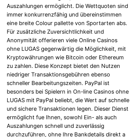
Auszahlungen ermöglicht. Die Wettquoten sind
immer konkurrenzfähig und übereinstimmen
eine breite Colour pallette von Sportarten abs.
Für zusätzliche Zuversichtlichkeit und
Anonymität offerieren viele Online Casinos
ohne LUGAS gegenwärtig die Möglichkeit, mit
Kryptowährungen wie Bitcoin oder Ethereum
zu zahlen. Diese Konzept bietet den Nutzen
niedriger Transaktionsgebühren ebenso
schneller Bearbeitungszeiten. PayPal ist
besonders bei Spielern in On-line Casinos ohne
LUGAS mit PayPal beliebt, die Wert auf schnelle
und sichere Transaktionen legen. Dieser Dienst
ermöglicht fue Ihnen, sowohl Ein- als auch
Auszahlungen schnell und zuverlässig
durchzuführen, ohne Ihre Bankdetails direkt a