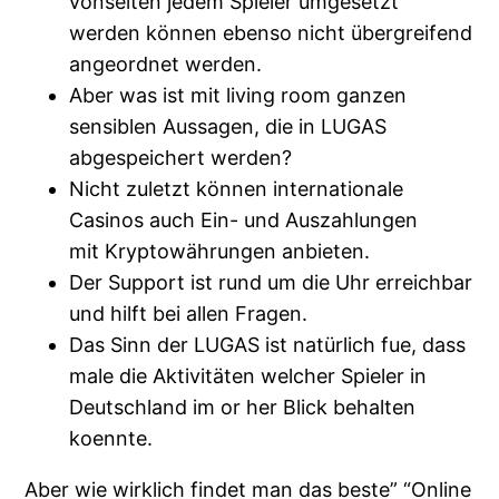
vonseiten jedem Spieler umgesetzt
werden können ebenso nicht übergreifend
angeordnet werden.
Aber was ist mit living room ganzen
sensiblen Aussagen, die in LUGAS
abgespeichert werden?
Nicht zuletzt können internationale
Casinos auch Ein- und Auszahlungen
mit Kryptowährungen anbieten.
Der Support ist rund um die Uhr erreichbar
und hilft bei allen Fragen.
Das Sinn der LUGAS ist natürlich fue, dass
male die Aktivitäten welcher Spieler in
Deutschland im or her Blick behalten
koennte.
Aber wie wirklich findet man das beste” “Online