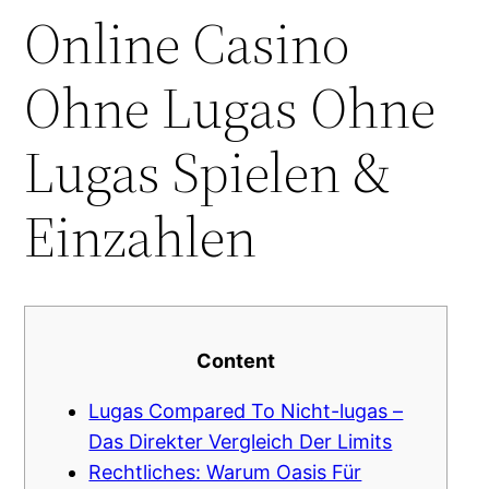
Online Casino
Ohne Lugas Ohne
Lugas Spielen &
Einzahlen
Content
Lugas Compared To Nicht-lugas –
Das Direkter Vergleich Der Limits
Rechtliches: Warum Oasis Für