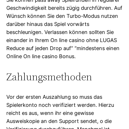
Geschwindigkeit bereits zügig durchführen. Auf
Wünsch können Sie den Turbo-Modus nutzen
darüber hinaus das Spiel vorwärts
beschleunigen. Verlassen können sollten Sie
einander in Ihrem On line casino ohne LUGAS
Reduce auf jeden Drop auf” “mindestens einen
Online On line casino Bonus.
Zahlungsmethoden
Vor der ersten Auszahlung so muss das
Spielerkonto noch verifiziert werden. Hierzu
reicht es aus, wenn ihr eine gewisse
Ausweiskopie an den Support sendet, o die