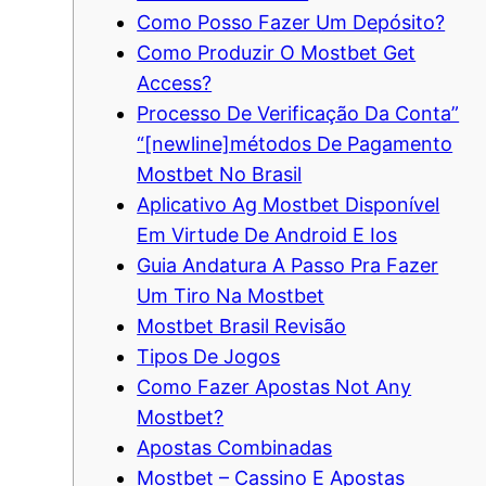
Como Posso Fazer Um Depósito?
Como Produzir O Mostbet Get
Access?
Processo De Verificação Da Conta”
“[newline]métodos De Pagamento
Mostbet No Brasil
Aplicativo Ag Mostbet Disponível
Em Virtude De Android E Ios
Guia Andatura A Passo Pra Fazer
Um Tiro Na Mostbet
Mostbet Brasil Revisão
Tipos De Jogos
Como Fazer Apostas Not Any
Mostbet?
Apostas Combinadas
Mostbet – Cassino E Apostas