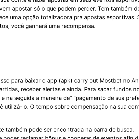
 devem apostar só o que podem perder. Tem também d
ece uma opção totalizadora pra apostas esportivas. 
entos, você ganhará uma recompensa.
asso para baixar o app (apk) carry out Mostbet no A
partidas, receber alertas e ainda. Para sacar fundos 
ar e na seguida a maneira de” “pagamento de sua pref
ê utilizá-lo. O tempo sobre compensação na sua con
nte também pode ser encontrada na barra de busca.
 poder reclamar bônus e cooperar de eventos afin d