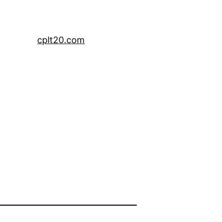
cplt20.com