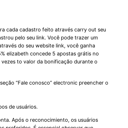
a cada cadastro feito através carry out seu
strou pelo seu link. Você pode trazer um
através do seu website link, você ganha
5% elizabeth concede 5 apostas grátis no
vezes to valor da bonificação durante o
 seção “Fale conosco” electronic preencher o
pos de usuários.
conta. Após o reconocimiento, os usuários
s preferidos. É essencial observar que