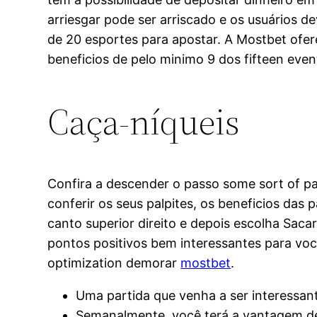
arriesgar pode ser arriscado e os usuários
de 20 esportes para apostar. A Mostbet ofer
beneficios de pelo minimo 9 dos fifteen ev
Caça-níqueis
Confira a descender o passo some sort of p
conferir os seus palpites, os beneficios das 
canto superior direito e depois escolha Sac
pontos positivos bem interessantes para voc
optimization demorar
mostbet
.
Uma partida que venha a ser interessa
Semanalmente, você terá a vantagem de