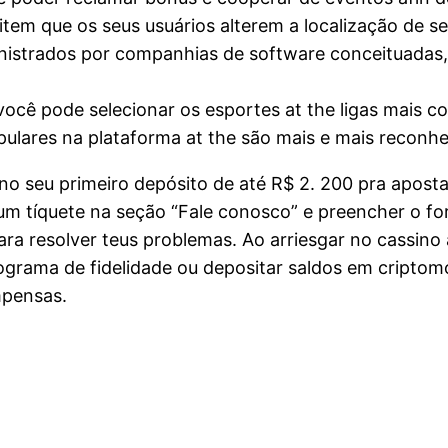
em que os seus usuários alterem a localização de se
nistrados por companhias de software conceituadas,
você pode selecionar os esportes at the ligas mais c
ulares na plataforma at the são mais e mais reconhe
 seu primeiro depósito de até R$ 2. 200 pra apostas
m tíquete na seção “Fale conosco” e preencher o fo
para resolver teus problemas. Ao arriesgar no cassino
ograma de fidelidade ou depositar saldos em criptom
mpensas.