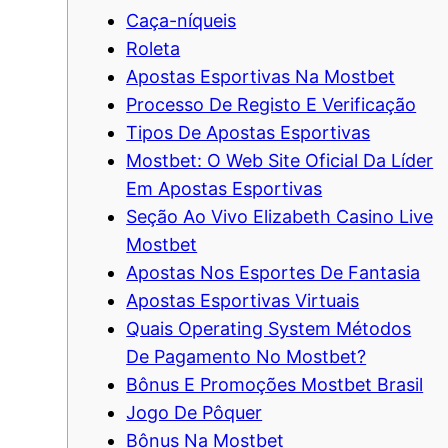
Caça-níqueis
Roleta
Apostas Esportivas Na Mostbet
Processo De Registo E Verificação
Tipos De Apostas Esportivas
Mostbet: O Web Site Oficial Da Líder
Em Apostas Esportivas
Seção Ao Vivo Elizabeth Casino Live
Mostbet
Apostas Nos Esportes De Fantasia
Apostas Esportivas Virtuais
Quais Operating System Métodos
De Pagamento No Mostbet?
Bônus E Promoções Mostbet Brasil
Jogo De Pôquer
Bônus Na Mostbet