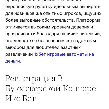
европейскую рулетку идеальным выбирать
для новичков же опытных игроков, ищущих
более выгодные обстоятельств. Платформа
отличается высоким уровнем доверия и
прозрачности благодаря наличие лицензии,
что делаете её безопасным же надежным
выбором для любителей азартных
развлечений
1хбет игровые автоматы на
деньги
.
Регистрация В
Букмекерской Конторе 1
Икс Бет