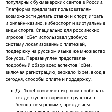
популярных букмекерских сайтов в России.
Платформа предлагает пользователям
возможности делать ставки и спорт, играть
и онлайн-казино, киберспорт и виртуальные
виды спорта. Специально для российских
игроков 1хБет использовал удобную
систему локализованных платежей,
поддержку на русском языке же множество
бонусов. Перезакуплен представлен
подробный обзор всех аспектов 1xBet,
включая регистрацию, зеркало 1xbet, вход в
сегодня, способы оплате и поддержку.
Да, 1xbet позволяет игрокам пробовать
тех доступных вариантов рулетки в
бесплатном режиме, прежде чем
приступили к игре в реальные деньги.