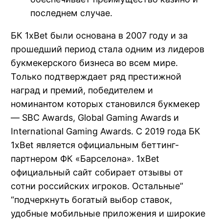
последнем случае.
БК 1xBet были основана в 2007 году и за
прошедший период стала одним из лидеров
букмекерского бизнеса во всем мире.
Только подтверждает ряд престижной
наград и премий, победителем и
номинантом которых становился букмекер
— SBC Awards, Global Gaming Awards и
International Gaming Awards. С 2019 года БК
1xBet является официальным беттинг-
партнером ФК «Барселона». 1xBet
официальный сайт собирает отзывы от
сотни российских игроков. Остальные”
“подчеркнуть богатый выбор ставок,
удобные мобильные приложения и широкие