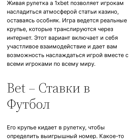
Живая рулетка а 1xbet позволяет игрокам
насладиться атмосферой статьи казино,
оставаясь особняк. Игра ведется реальные
крупье, которые транслируются через
интернет. Этот вариант включает и себя
участливое взаимодействие и дает вам
возможность наслаждаться игрой вместе с
всеми игроками по всему миру.
Bet – Ставки в
Футбол
Его крупье кидает в рулетку, чтобы
определить выигрышный номер. Какое-то