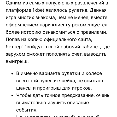
Одним из самых популярных развлечений а
платформе 1xbet являлось рулетка. Данная
игра многих знакома, чем не менее, вместе
оформлением пари клиенту рекомендуется
более историю ознакомиться с правилами.
Попав на копию официального сайта,
беттер” “войдут в свой рабочий кабинет, где
зарухом сможет пополнять счет, выводить
выигрыш.
В именно варианте рулетки и колесе
всего той нулевая ячейка, не снижает
шансы и проигрыш для игроков.
Чтобы дать точное предсказание, очень
внимательно изучить описание
события.