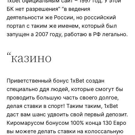
1xbet официальным сайт – 1997 год. У этой
БК нет разрешения” “в ведения
деятельности же России, но российский
портал с таким же именем, который был
запущен а 2007 году, работаю в РФ легально.
“казино
Приветственный бонус 1xBet создан
специально ддя людей, которые смогут бы
проводить большую часть своего долгое,
делая ставки в спорт! Таким таким, 1xBet
даст вам шанс удвоить свой первый депозит.
Киромарусом бонусом 100% конца 130 Евро
вы можете делать ставки на колоссальную