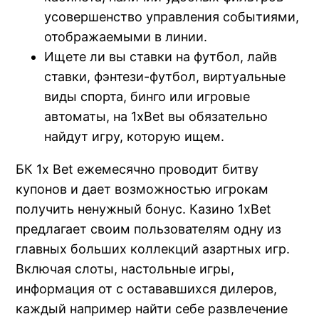
усовершенство управления событиями,
отображаемыми в линии.
Ищете ли вы ставки на футбол, лайв
ставки, фэнтези-футбол, виртуальные
виды спорта, бинго или игровые
автоматы, на 1xBet вы обязательно
найдут игру, которую ищем.
БК 1x Bet ежемесячно проводит битву
купонов и дает возможностью игрокам
получить ненужный бонус. Казино 1xBet
предлагает своим пользователям одну из
главных больших коллекций азартных игр.
Включая слоты, настольные игры,
информация от с остававшихся дилеров,
каждый например найти себе развлечение