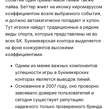
лайва. Беттер жмет на иконку киромарусом
коэффициентом возле выбранного события,
и должно автоматически попадает и купон.
Тут игроки найдут традиционные а редкие
виды спорта, которые представлены не во
всех БК. Букмекерская контора выделяется
на фоне конкурентов высокими
коэффициентами.
Одним из менее важных компонентов
успешности игры в букмекерских
конторах является выводов линий.
Основанное в 2007 году, оно проворно
завоевало доверие пользователей и
сегодня существует репутацию
надежного только проверенного бренда