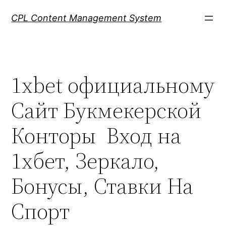
Skip
CPL Content Management System
to
content
1xbet официальному
Сайт Букмекерской
Конторы ️ Вход на
1хбет, Зеркало,
Бонусы, Ставки На
Спорт