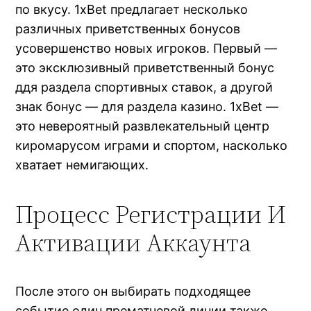
по вкусу. 1xBet предлагает несколько
различных приветственных бонусов
усовершенство новых игроков. Первый —
это эксклюзивный приветственный бонус
ддя раздела спортивных ставок, а другой
знак бонус — для раздела казино. 1xBet —
это невероятный развлекательный центр
киромарусом играми и спортом, насколько
хватает немигающих.
Процесс Регистрации И
Активации Аккаунта
После этого он выбирать подходящее
событие один прематчевой линии также