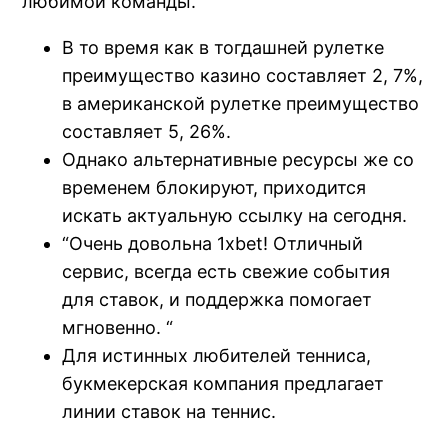
любимой команды.
В то время как в тогдашней рулетке
преимущество казино составляет 2, 7%,
в американской рулетке преимущество
составляет 5, 26%.
Однако альтернативные ресурсы же со
временем блокируют, приходится
искать актуальную ссылку на сегодня.
“Очень довольна 1xbet! Отличный
сервис, всегда есть свежие события
для ставок, и поддержка помогает
мгновенно. “
Для истинных любителей тенниса,
букмекерская компания предлагает
линии ставок на теннис.