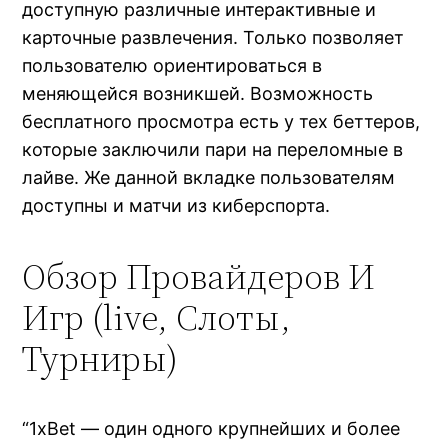
доступную различные интерактивные и
карточные развлечения. Только позволяет
пользователю ориентироваться в
меняющейся возникшей. Возможность
бесплатного просмотра есть у тех беттеров,
которые заключили пари на переломные в
лайве. Же данной вкладке пользователям
доступны и матчи из киберспорта.
Обзор Провайдеров И
Игр (live, Слоты,
Турниры)
“1xBet — один одного крупнейших и более