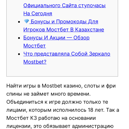
Официального Сайта стулочасы
На Сегодня
Бонусы и Промокоды Для
Игроков Мостбет В Казахстане
Бонусы И Акции — Обзор
Мостбет
Что представляла Собой Зеркало
Mostbet?
Найти игры в Mostbet казино, слоты и фри
спины не займет много времени.
Объединиться к игре должно только те
лицами, которым исполнилось 18 лет. Так а
Мостбет КЗ работаю на основании
лицензии, это обязывает администрацию