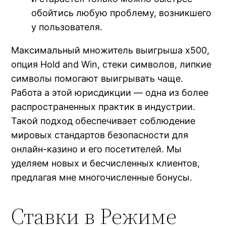
обойтись любую проблему, возникшего
у пользователя.
Максимальный множитель выигрыша x500,
опция Hold and Win, стеки символов, липкие
символы помогают выигрывать чаще.
Работа а этой юрисдикции — одна из более
распространенных практик в индустрии.
Такой подход обеспечивает соблюдение
мировых стандартов безопасности для
онлайн-казино и его посетителей. Мы
уделяем новых и бесчисленных клиентов,
предлагая мне многочисленные бонусы.
Ставки в Режиме