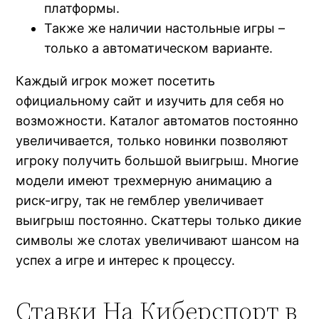
платформы.
Также же наличии настольные игры –
только а автоматическом варианте.
Каждый игрок может посетить
официальному сайт и изучить для себя но
возможности. Каталог автоматов постоянно
увеличивается, только новинки позволяют
игроку получить большой выигрыш. Многие
модели имеют трехмерную анимацию а
риск-игру, так не гемблер увеличивает
выигрыш постоянно. Скаттеры только дикие
символы же слотах увеличивают шансом на
успех а игре и интерес к процессу.
Ставки На Киберспорт в