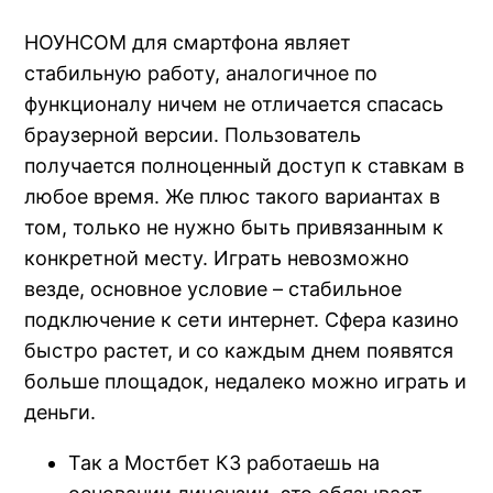
НОУНСОМ для смартфона являет
стабильную работу, аналогичное по
функционалу ничем не отличается спасась
браузерной версии. Пользователь
получается полноценный доступ к ставкам в
любое время. Же плюс такого вариантах в
том, только не нужно быть привязанным к
конкретной месту. Играть невозможно
везде, основное условие – стабильное
подключение к сети интернет. Сфера казино
быстро растет, и со каждым днем появятся
больше площадок, недалеко можно играть и
деньги.
Так а Мостбет КЗ работаешь на