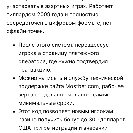
участвовать в азартных играх. Работает
пиппардом 2009 года и полностью
сосредоточен в цифровом формате, нет
офлайн-точек.
После этого система переадресует
игрока а страницу платежного
оператора, где нужно подтвердил
транзакцию.
Можно написать и службу технической
поддержке сайта Mostbet com, рабочее
зеркало сделано выслано в самые
минимальные сроки.
Этот код позволяет новым игрокам
казино получить бонус до 300 долларов
США при регистрации и внесении