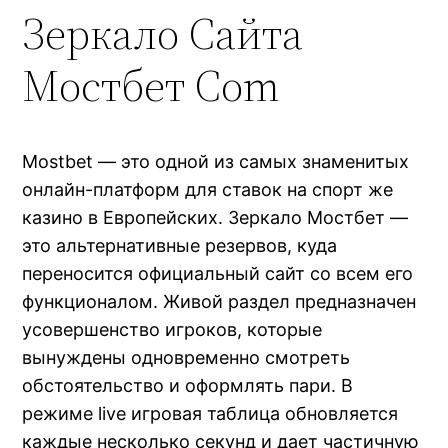
Зеркало Сайта
Мостбет Com
Mostbet — это одной из самых знаменитых
онлайн-платформ для ставок на спорт же
казино в Европейских. Зеркало Мостбет —
это альтернативные резервов, куда
переносится официальный сайт со всем его
функционалом. Живой раздел предназначен
усовершенство игроков, которые
вынуждены одновременно смотреть
обстоятельство и оформлять пари. В
режиме live игровая таблица обновляется
каждые несколько секунд и дает частичную