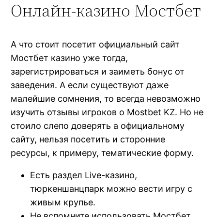
Онлайн-казино Мостбет
А что стоит посетит официальный сайт
Мостбет казино уже тогда,
зарегистрироваться и заиметь бонус от
заведения. А если существуют даже
малейшие сомнения, то всегда невозможно
изучить отзывы игроков о Mostbet KZ. Но не
стоило слепо доверять а официальному
сайту, нельзя посетить и сторонние
ресурсы, к примеру, тематические форму.
Есть раздел Live-казино,
тюркеншанцпарк можно вести игру с
живым крупье.
Не вспомните использовать Мостбет