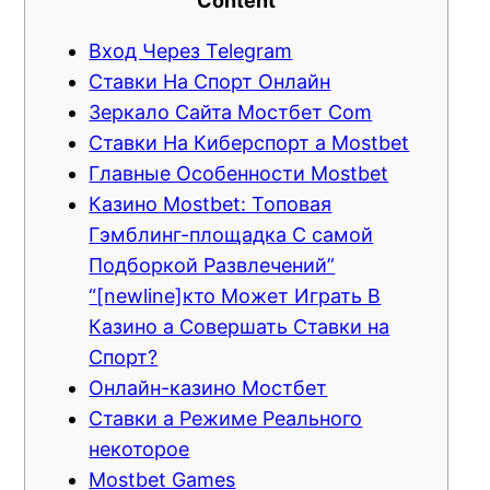
Content
Вход Через Telegram
Ставки На Спорт Онлайн
Зеркало Сайта Мостбет Com
Ставки На Киберспорт а Mostbet
Главные Особенности Mostbet
Казино Mostbet: Топовая
Гэмблинг-площадка С самой
Подборкой Развлечений”
“[newline]кто Может Играть В
Казино а Совершать Ставки на
Спорт?
Онлайн-казино Мостбет
Ставки а Режиме Реального
некоторое
Mostbet Games