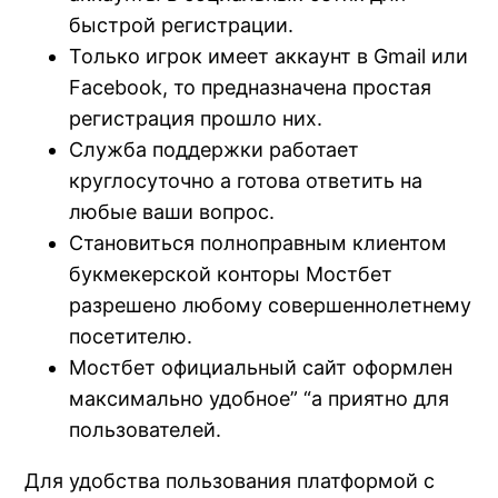
быстрой регистрации.
Только игрок имеет аккаунт в Gmail или
Facebook, то предназначена простая
регистрация прошло них.
Служба поддержки работает
круглосуточно а готова ответить на
любые ваши вопрос.
Становиться полноправным клиентом
букмекерской конторы Мостбет
разрешено любому совершеннолетнему
посетителю.
Мостбет официальный сайт оформлен
максимально удобное” “а приятно для
пользователей.
Для удобства пользования платформой с