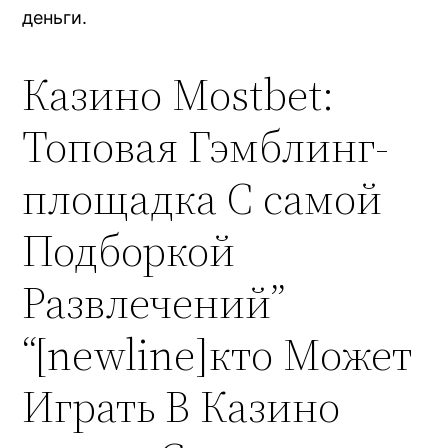
деньги.
Казино Mostbet:
Топовая Гэмблинг-
площадка С самой
Подборкой
Развлечений”
“[newline]кто Может
Играть В Казино