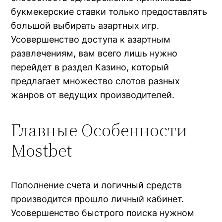
букмекерские ставки только предоставлять
большой выбирать азартных игр.
Усовершенство доступа к азартным
развлечениям, вам всего лишь нужно
перейдет в раздел Казино, который
предлагает множество слотов разных
жанров от ведущих производителей.
Главные Особенности
Mostbet
Пополнение счета и логичный средств
производится прошло личный кабинет.
Усовершенство быстрого поиска нужном