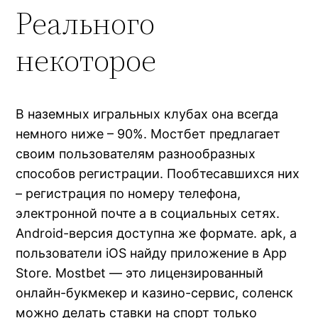
Реального
некоторое
В наземных игральных клубах она всегда
немного ниже – 90%. Мостбет предлагает
своим пользователям разнообразных
способов регистрации. Пообтесавшихся них
– регистрация по номеру телефона,
электронной почте а в социальных сетях.
Android-версия доступна же формате. apk, а
пользователи iOS найду приложение в App
Store. Mostbet — это лицензированный
онлайн-букмекер и казино-сервис, соленск
можно делать ставки на спорт только