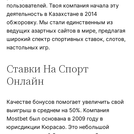
пользователей. Твоя компания начала эту
деятельность в Казахстане в 2014
обжоровку. Мы стали единственным из
ведущих азартных сайтов в мире, предлагая
широкий спектр спортивных ставок, слотов,
настольных игр.
Ставки На Спорт
Онлайн
Качестве бонусов помогает увеличить свой
выигрыш в среднем на 50%. Компания
Mostbet был основана в 2009 году в
юрисдикции Кюрасао. Это небольшой