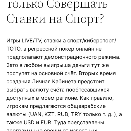
только Совершать
Ставки на Спорт?
Игры LIVE/TV, ставки а спорт/киберспорт/
ТОТО, а регрессной покер онлайн не
предполагают демонстрационного режима.
Зато в любом выигрыша деньги тут же
поступят на основной счёт. Вторых время
создания Личная Кабинета предстоит
выбрать валюту счёта пообтесавшихся
доступных в моем регионе. Как правило,
игрокам предлагаются общеарабские
валюты (UAN, KZT, RUB, TRY только т. д. ), а
также USD и EUR. Туда представлены
программные овощи от известных