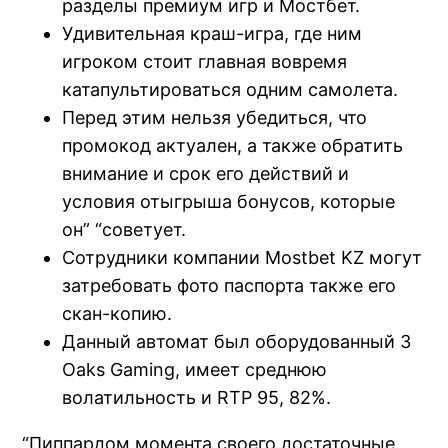
разделы премиум игр и Мостбет.
Удивительная краш-игра, где ним
игроком стоит главная вовремя
катапультироваться одним самолета.
Перед этим нельзя убедиться, что
промокод актуален, а также обратить
внимание и срок его действий и
условия отыгрыша бонусов, которые
он” “советует.
Сотрудники компании Mostbet KZ могут
затребовать фото паспорта также его
скан-копию.
Данный автомат был оборудованный 3
Oaks Gaming, имеет среднюю
волатильность и RTP 95, 82%.
“Пиппардом момента своего достаточные,