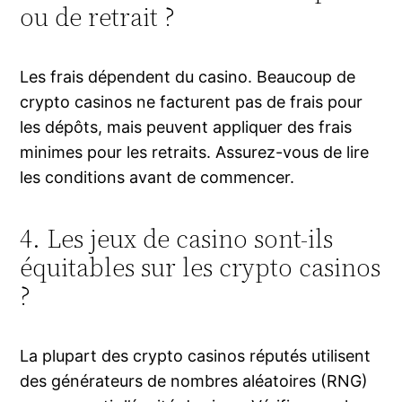
ou de retrait ?
Les frais dépendent du casino. Beaucoup de
crypto casinos ne facturent pas de frais pour
les dépôts, mais peuvent appliquer des frais
minimes pour les retraits. Assurez-vous de lire
les conditions avant de commencer.
4. Les jeux de casino sont-ils
équitables sur les crypto casinos
?
La plupart des crypto casinos réputés utilisent
des générateurs de nombres aléatoires (RNG)