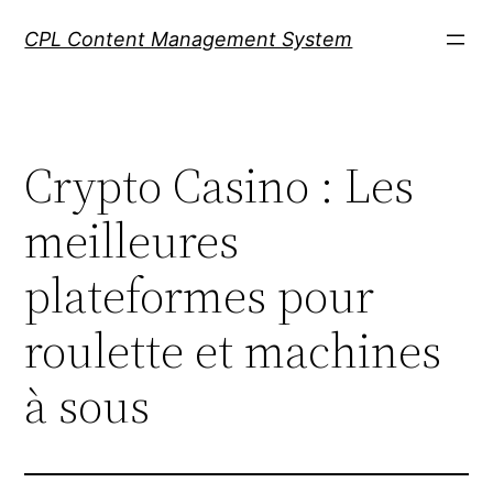
Skip
CPL Content Management System
to
content
Crypto Casino : Les
meilleures
plateformes pour
roulette et machines
à sous