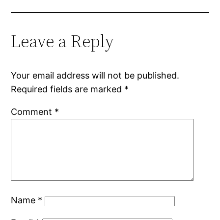
Leave a Reply
Your email address will not be published.
Required fields are marked
*
Comment
*
Name
*