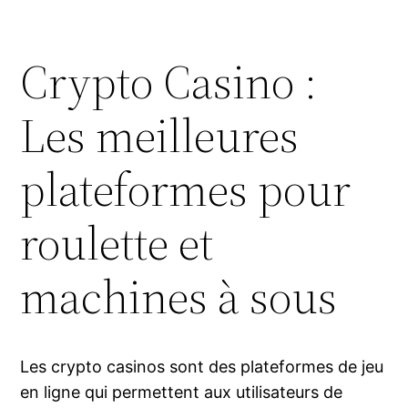
Crypto Casino :
Les meilleures
plateformes pour
roulette et
machines à sous
Les crypto casinos sont des plateformes de jeu
en ligne qui permettent aux utilisateurs de