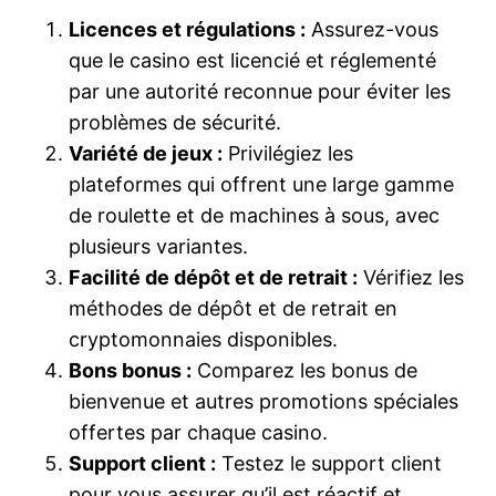
Licences et régulations :
Assurez-vous
que le casino est licencié et réglementé
par une autorité reconnue pour éviter les
problèmes de sécurité.
Variété de jeux :
Privilégiez les
plateformes qui offrent une large gamme
de roulette et de machines à sous, avec
plusieurs variantes.
Facilité de dépôt et de retrait :
Vérifiez les
méthodes de dépôt et de retrait en
cryptomonnaies disponibles.
Bons bonus :
Comparez les bonus de
bienvenue et autres promotions spéciales
offertes par chaque casino.
Support client :
Testez le support client
pour vous assurer qu’il est réactif et