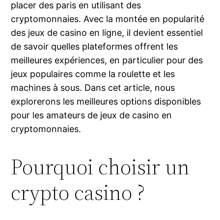
placer des paris en utilisant des
cryptomonnaies. Avec la montée en popularité
des jeux de casino en ligne, il devient essentiel
de savoir quelles plateformes offrent les
meilleures expériences, en particulier pour des
jeux populaires comme la roulette et les
machines à sous. Dans cet article, nous
explorerons les meilleures options disponibles
pour les amateurs de jeux de casino en
cryptomonnaies.
Pourquoi choisir un
crypto casino ?