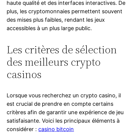
haute qualité et des interfaces interactives. De
plus, les cryptomonnaies permettent souvent
des mises plus faibles, rendant les jeux
accessibles à un plus large public.
Les critères de sélection
des meilleurs crypto
casinos
Lorsque vous recherchez un crypto casino, il
est crucial de prendre en compte certains
critères afin de garantir une expérience de jeu
satisfaisante. Voici les principaux éléments à
considérer :
casino bitcoin