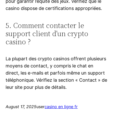
pour garantir l’équité des jeux. Vérifiez que le
casino dispose de certifications appropriées.
5. Comment contacter le
support client d’un crypto
casino ?
La plupart des crypto casinos offrent plusieurs
moyens de contact, y compris le chat en
direct, les e-mails et parfois même un support
téléphonique. Vérifiez la section « Contact » de
leur site pour plus de détails.
August 17, 2025
user
casino en ligne fr