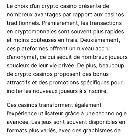
Le choix d’un crypto casino présente de
nombreux avantages par rapport aux casinos
traditionnels. Premièrement, les transactions
en cryptomonnaies sont souvent plus rapides
et moins coûteuses en frais. Deuxièmement,
ces plateformes offrent un niveau accru
d’anonymat, ce qui séduit de nombreux joueurs
soucieux de leur vie privée. De plus, beaucoup
de crypto casinos proposent des bonus
attractifs et des promotions spécifiques pour
inciter les nouveaux joueurs à s’inscrire.
Ces casinos transforment également
l’expérience utilisateur grâce à une technologie
avancée. Les jeux sont souvent disponibles en
formats plus variés, avec des graphismes de