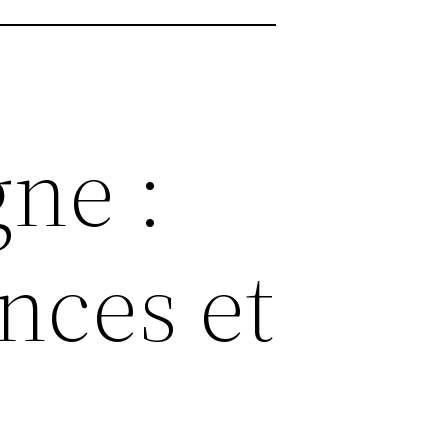
ne :
nces et