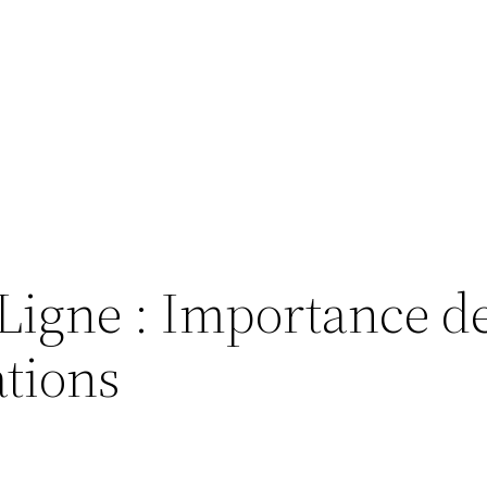
Ligne : Importance d
ations