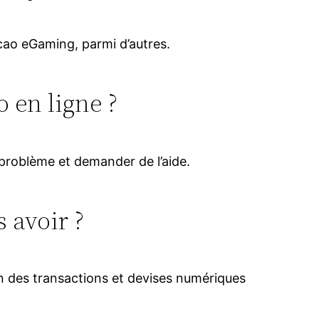
cao eGaming, parmi d’autres.
 en ligne ?
le problème et demander de l’aide.
s avoir ?
on des transactions et devises numériques