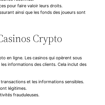
es pour faire valoir leurs droits.
ssurant ainsi que les fonds des joueurs sont
 Casinos Crypto
to en ligne. Les casinos qui opèrent sous
les informations des clients. Cela inclut des
transactions et les informations sensibles.
ont légitimes.
tivités frauduleuses.