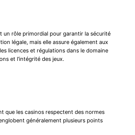
 un rôle primordial pour garantir la sécurité
tion légale, mais elle assure également aux
des licences et régulations dans le domaine
ns et l’intégrité des jeux.
ent que les casinos respectent des normes
es englobent généralement plusieurs points