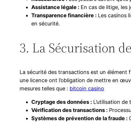
Assistance légale :
En cas de litige, les 
Transparence financière :
Les casinos li
en sécurité.
3. La Sécurisation d
La sécurité des transactions est un élément
une licence ont l’obligation de mettre en œuv
mesures telles que :
bitcoin casino
Cryptage des données :
L’utilisation d
Vérification des transactions :
Processus
Systèmes de prévention de la fraude :
O