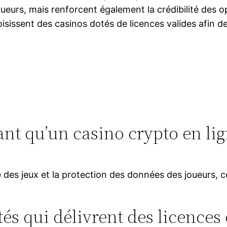
ueurs, mais renforcent également la crédibilité des o
hoisissent des casinos dotés de licences valides afin d
ant qu’un casino crypto en lign
té des jeux et la protection des données des joueurs, c
tés qui délivrent des licences 