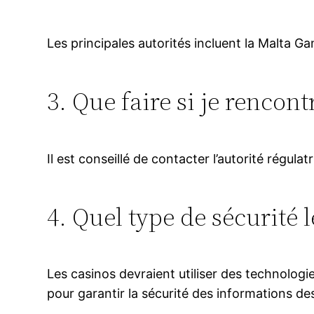
Les principales autorités incluent la Malta 
3. Que faire si je rencon
Il est conseillé de contacter l’autorité régula
4. Quel type de sécurité l
Les casinos devraient utiliser des technolog
pour garantir la sécurité des informations de