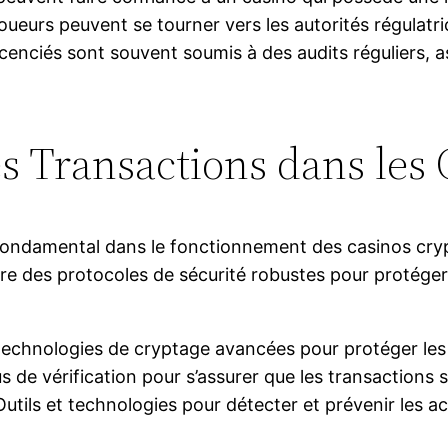
joueurs peuvent se tourner vers les autorités régulatric
cenciés sont souvent soumis à des audits réguliers, a
es Transactions dans les
 fondamental dans le fonctionnement des casinos cryp
re des protocoles de sécurité robustes pour protéger 
e technologies de cryptage avancées pour protéger les 
 de vérification pour s’assurer que les transactions s
utils et technologies pour détecter et prévenir les ac