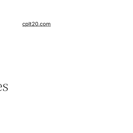
cplt20.com
es