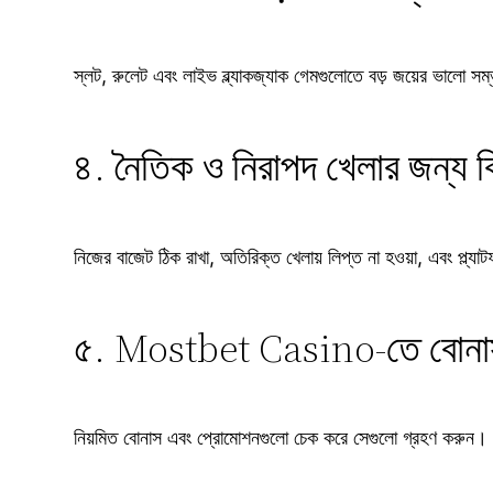
স্লট, রুলেট এবং লাইভ ব্ল্যাকজ্যাক গেমগুলোতে বড় জয়ের ভালো
৪. নৈতিক ও নিরাপদ খেলার জন্য ক
নিজের বাজেট ঠিক রাখা, অতিরিক্ত খেলায় লিপ্ত না হওয়া, এবং প্ল্যাটফ
৫. Mostbet Casino-তে বোনাস 
নিয়মিত বোনাস এবং প্রোমোশনগুলো চেক করে সেগুলো গ্রহণ করুন। বো