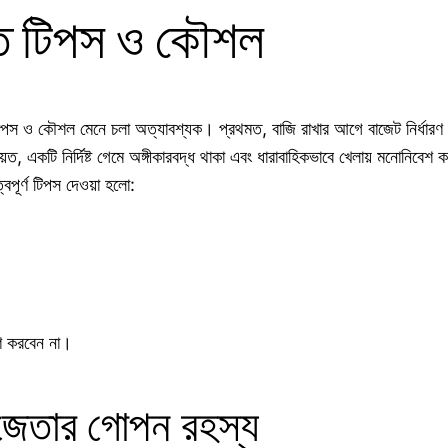
ণিত টিপস ও কৌশল
 কৌশল মেনে চলা অত্যাবশ্যক। প্রথমত, বাজি রাখার আগে বাজেট নির্ধারণ করত
য়ত, একটি নির্দিষ্ট গেমে অঙ্গীকারবদ্ধ থাকা এবং ধারাবাহিকভাবে খেলায় মনোনিবেশ ক
বপূর্ণ টিপস দেওয়া হলো:
হণ করবেন না।
েতার গোপন রহস্য