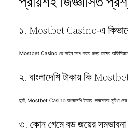
প্রায়শই জিজ্ঞাসিত প্র
১. Mostbet Casino-এ কিভাব
Mostbet Casino তে সাইন আপ করার জন্য তাদের অফিসিয়াল ওয়েবস
২. বাংলাদেশি টাকায় কি Mostbet
হ্যাঁ, Mostbet Casino বাংলাদেশি টাকায় লেনদেনের সুবিধা দেয়। স্
৩. কোন গেমে বড় জয়ের সম্ভাবনা