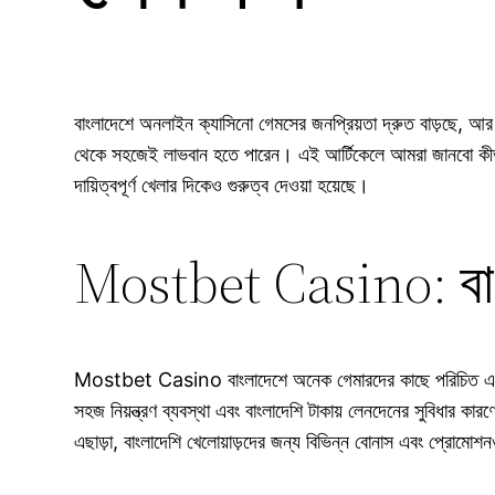
বাংলাদেশে অনলাইন ক্যাসিনো গেমসের জনপ্রিয়তা দ্রুত বাড়ছে, 
থেকে সহজেই লাভবান হতে পারেন। এই আর্টিকেলে আমরা জানবো কীভা
দায়িত্বপূর্ণ খেলার দিকেও গুরুত্ব দেওয়া হয়েছে।
Mostbet Casino: বাংলা
Mostbet Casino বাংলাদেশে অনেক গেমারদের কাছে পরিচিত একটি প্ল
সহজ নিয়ন্ত্রণ ব্যবস্থা এবং বাংলাদেশি টাকায় লেনদেনের সুবিধার 
এছাড়া, বাংলাদেশি খেলোয়াড়দের জন্য বিভিন্ন বোনাস এবং প্রোমোশনও