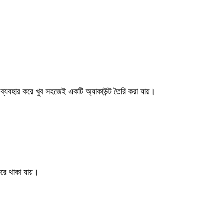
বহার করে খুব সহজেই একটি অ্যাকাউন্ট তৈরি করা যায়।
করে থাকা যায়।