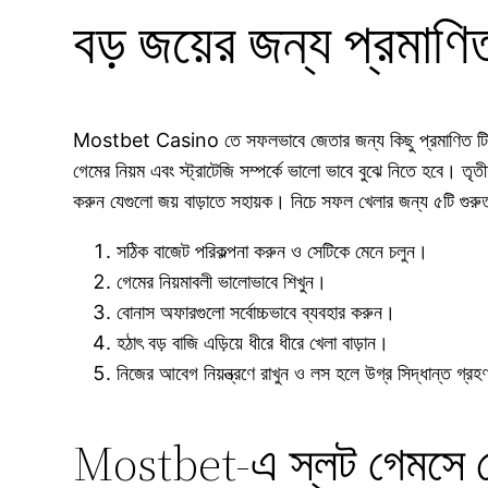
বড় জয়ের জন্য প্রমা
Mostbet Casino তে সফলভাবে জেতার জন্য কিছু প্রমাণিত টিপস ও
গেমের নিয়ম এবং স্ট্রাটেজি সম্পর্কে ভালো ভাবে বুঝে নিতে হবে। তৃতী
করুন যেগুলো জয় বাড়াতে সহায়ক। নিচে সফল খেলার জন্য ৫টি গুরুত্
সঠিক বাজেট পরিকল্পনা করুন ও সেটিকে মেনে চলুন।
গেমের নিয়মাবলী ভালোভাবে শিখুন।
বোনাস অফারগুলো সর্বোচ্চভাবে ব্যবহার করুন।
হঠাৎ বড় বাজি এড়িয়ে ধীরে ধীরে খেলা বাড়ান।
নিজের আবেগ নিয়ন্ত্রণে রাখুন ও লস হলে উগ্র সিদ্ধান্ত গ্র
Mostbet-এ স্লট গেমসে জ