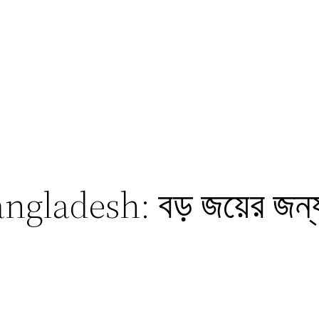
ladesh: বড় জয়ের জন্য