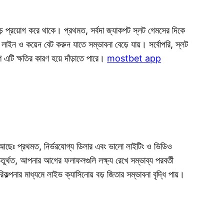
্রয়োগ করে থাকে। প্রথমত, সর্বদা জ্যাকপট স্লট গেমসের দিকে
চ লাইন ও কয়েন বেট করুন যাতে সম্ভাবনা বেড়ে যায়। সর্বোপরি, স্লট
 এটি ক্ষতির কারণ হয়ে দাঁড়াতে পারে।
mostbet app
ছেঃ প্রথমত, নির্ভরযোগ্য ডিলার এবং ভালো লাইটিং ও ভিডিও
 চতুর্থত, আপনার আগের ফলাফলগুলি লক্ষ্য রেখে সম্ভাব্য পরবর্তী
পনার মাধ্যমে লাইভ ক্যাসিনোয় বড় জিতার সম্ভাবনা বৃদ্ধি পায়।