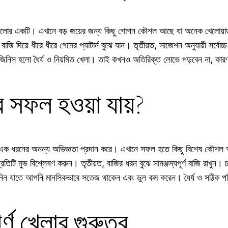
োর একটি। এখানে বড় জয়ের জন্য কিছু গোপন কৌশল আছে যা অনেক খেলোয়াড় প
 দিয়ে ধীরে ধীরে গেমের প্যাটার্ন বুঝে যান। তৃতীয়ত, সাজেশন অনুযায়ী সর্বোচ্
্ণ জিনিস হলো ধৈর্য ও নিয়মিত খেলা। তাই কখনও অতিরিক্ত লোভে পড়বেন না, কারণ
 সফল হওয়া যায়?
 এক ধরনের অনন্য অভিজ্ঞতা প্রদান করে। এখানে সফল হতে কিছু বিশেষ কৌশল আ
্রতিটি মুভ বিশ্লেষণ করুন। তৃতীয়ত, বাজির ধরন বুঝে সামঞ্জস্যপূর্ণ বাজি রাখুন।
িন যাতে আপনি মানসিকভাবে সতেজ থাকেন এবং ভুল কম করেন। ধৈর্য ও সঠিক পরিকল্
র্ণ খেলার গুরুত্ব