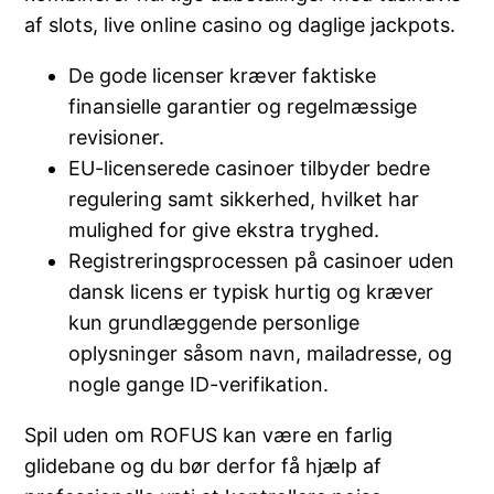
af slots, live online casino og daglige jackpots.
De gode licenser kræver faktiske
finansielle garantier og regelmæssige
revisioner.
EU-licenserede casinoer tilbyder bedre
regulering samt sikkerhed, hvilket har
mulighed for give ekstra tryghed.
Registreringsprocessen på casinoer uden
dansk licens er typisk hurtig og kræver
kun grundlæggende personlige
oplysninger såsom navn, mailadresse, og
nogle gange ID-verifikation.
Spil uden om ROFUS kan være en farlig
glidebane og du bør derfor få hjælp af