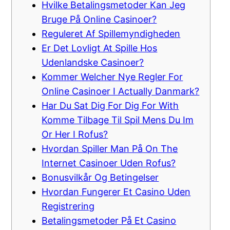
Hvilke Betalingsmetoder Kan Jeg
Bruge På Online Casinoer?
Reguleret Af Spillemyndigheden
Er Det Lovligt At Spille Hos
Udenlandske Casinoer?
Kommer Welcher Nye Regler For
Online Casinoer I Actually Danmark?
Har Du Sat Dig For Dig For With
Komme Tilbage Til Spil Mens Du Im
Or Her I Rofus?
Hvordan Spiller Man På On The
Internet Casinoer Uden Rofus?
Bonusvilkår Og Betingelser
Hvordan Fungerer Et Casino Uden
Registrering
Betalingsmetoder På Et Casino