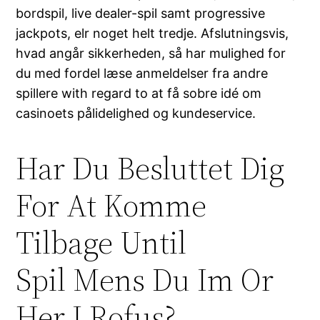
bordspil, live dealer-spil samt progressive
jackpots, elr noget helt tredje. Afslutningsvis,
hvad angår sikkerheden, så har mulighed for
du med fordel læse anmeldelser fra andre
spillere with regard to at få sobre idé om
casinoets pålidelighed og kundeservice.
Har Du Besluttet Dig
For At Komme
Tilbage Until
Spil Mens Du Im Or
Her I Rofus?