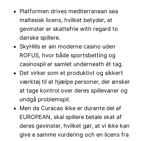
Platformen drives mediterranean sea
maltesisk licens, hvilket betyder, at
gevinster er skattefrie with regard to
danske spillere.
SkyHills er ain moderne casino uden
ROFUS, hvor både sportsbetting og
casinospil er samlet underneath ét tag.
Det virker som et produktivt og sikkert
værktøj til at hjælpe personer, der ønsker
at tage kontrol over deres spillevaner og
undgå problemspil.
Men da Curacao ikke er durante del af
EUROPEAN, skal spillere betale skat af
deres gevinster, hvilket gør, at vi ikke kan
give e samme vurdering och en licens fra