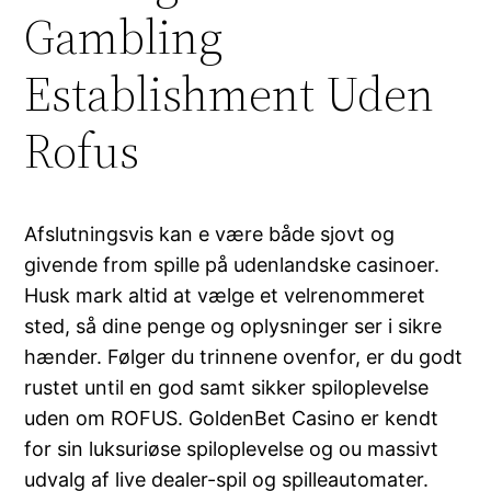
Gambling
Establishment Uden
Rofus
Afslutningsvis kan e være både sjovt og
givende from spille på udenlandske casinoer.
Husk mark altid at vælge et velrenommeret
sted, så dine penge og oplysninger ser i sikre
hænder. Følger du trinnene ovenfor, er du godt
rustet until en god samt sikker spiloplevelse
uden om ROFUS. GoldenBet Casino er kendt
for sin luksuriøse spiloplevelse og ou massivt
udvalg af live dealer-spil og spilleautomater.