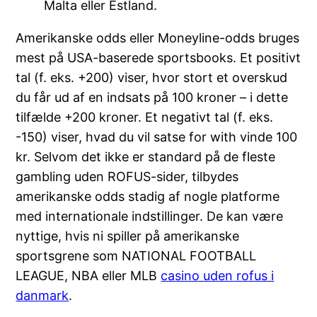
Malta eller Estland.
Amerikanske odds eller Moneyline-odds bruges
mest på USA-baserede sportsbooks. Et positivt
tal (f. eks. +200) viser, hvor stort et overskud
du får ud af en indsats på 100 kroner – i dette
tilfælde +200 kroner. Et negativt tal (f. eks.
-150) viser, hvad du vil satse for with vinde 100
kr. Selvom det ikke er standard på de fleste
gambling uden ROFUS-sider, tilbydes
amerikanske odds stadig af nogle platforme
med internationale indstillinger. De kan være
nyttige, hvis ni spiller på amerikanske
sportsgrene som NATIONAL FOOTBALL
LEAGUE, NBA eller MLB
casino uden rofus i
danmark
.