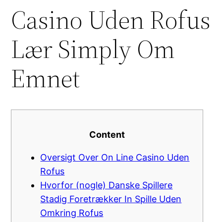
Casino Uden Rofus
Lær Simply Om
Emnet
Content
Oversigt Over On Line Casino Uden
Rofus
Hvorfor (nogle) Danske Spillere
Stadig Foretrækker In Spille Uden
Omkring Rofus