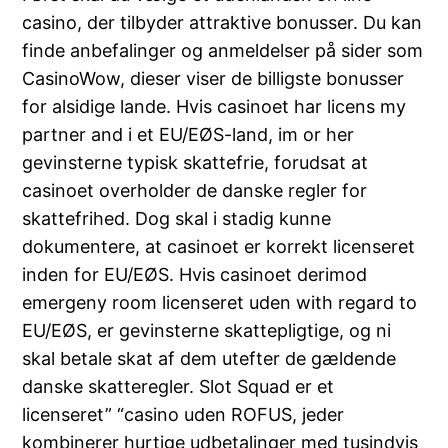
casino, der tilbyder attraktive bonusser. Du kan
finde anbefalinger og anmeldelser på sider som
CasinoWow, dieser viser de billigste bonusser
for alsidige lande. Hvis casinoet har licens my
partner and i et EU/EØS-land, im or her
gevinsterne typisk skattefrie, forudsat at
casinoet overholder de danske regler for
skattefrihed. Dog skal i stadig kunne
dokumentere, at casinoet er korrekt licenseret
inden for EU/EØS. Hvis casinoet derimod
emergeny room licenseret uden with regard to
EU/EØS, er gevinsterne skattepligtige, og ni
skal betale skat af dem utefter de gældende
danske skatteregler. Slot Squad er et
licenseret” “casino uden ROFUS, jeder
kombinerer hurtige udbetalinger med tusindvis