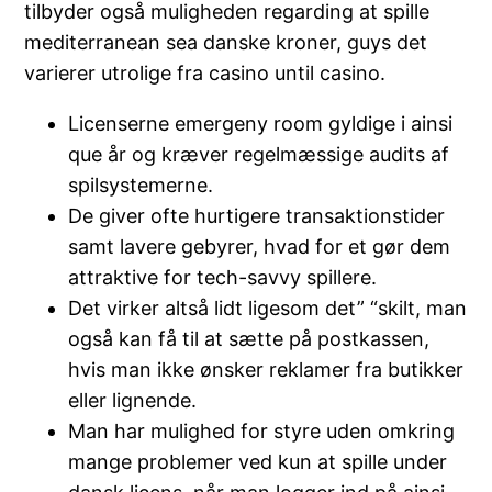
tilbyder også muligheden regarding at spille
mediterranean sea danske kroner, guys det
varierer utrolige fra casino until casino.
Licenserne emergeny room gyldige i ainsi
que år og kræver regelmæssige audits af
spilsystemerne.
De giver ofte hurtigere transaktionstider
samt lavere gebyrer, hvad for et gør dem
attraktive for tech-savvy spillere.
Det virker altså lidt ligesom det” “skilt, man
også kan få til at sætte på postkassen,
hvis man ikke ønsker reklamer fra butikker
eller lignende.
Man har mulighed for styre uden omkring
mange problemer ved kun at spille under