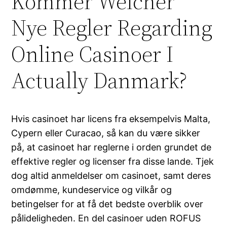
Kommer Welcher
Nye Regler Regarding
Online Casinoer I
Actually Danmark?
Hvis casinoet har licens fra eksempelvis Malta,
Cypern eller Curacao, så kan du være sikker
på, at casinoet har reglerne i orden grundet de
effektive regler og licenser fra disse lande. Tjek
dog altid anmeldelser om casinoet, samt deres
omdømme, kundeservice og vilkår og
betingelser for at få det bedste overblik over
pålideligheden. En del casinoer uden ROFUS