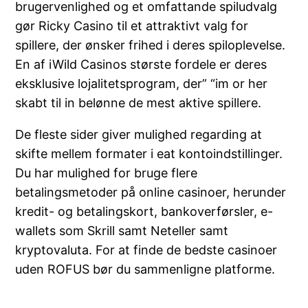
brugervenlighed og et omfattande spiludvalg
gør Ricky Casino til et attraktivt valg for
spillere, der ønsker frihed i deres spiloplevelse.
En af iWild Casinos største fordele er deres
eksklusive lojalitetsprogram, der” “im or her
skabt til in belønne de mest aktive spillere.
De fleste sider giver mulighed regarding at
skifte mellem formater i eat kontoindstillinger.
Du har mulighed for bruge flere
betalingsmetoder på online casinoer, herunder
kredit- og betalingskort, bankoverførsler, e-
wallets som Skrill samt Neteller samt
kryptovaluta. For at finde de bedste casinoer
uden ROFUS bør du sammenligne platforme.