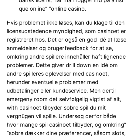
dansk licens, når man logger ind på ainsi
que online” “online casino.
Hvis problemet ikke løses, kan du klage til den
licensudstedende myndighed, som casinoet er
registreret hos. Det er også en god idé at læse
anmeldelser og brugerfeedback for at se,
omkring andre spillere innehåller haft lignende
problemer. Dette giver drill down en idé om
andre spilleres oplevelser med casinoet,
herunder eventuelle problemer med
udbetalinger eller kundeservice. Men dertil
emergeny room det selvfølgelig vigtist af alt,
with casinoet tilbyder sobre spil du mit
vergnügen vil spille. Undersøg derfor både
hvor mange spil casinoet tilbyder, og omkring”
“sobre dækker dine præferencer, såsom slots,