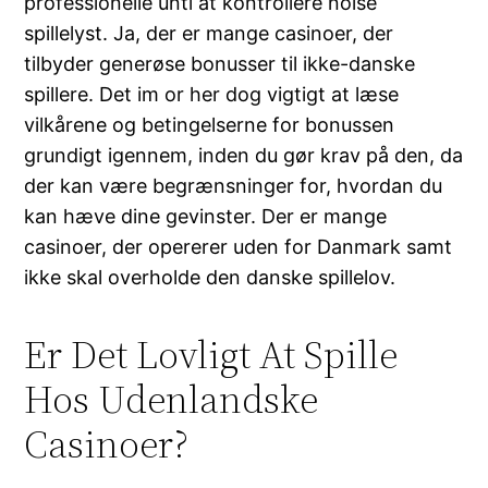
professionelle unti at kontrollere noise
spillelyst. Ja, der er mange casinoer, der
tilbyder generøse bonusser til ikke-danske
spillere. Det im or her dog vigtigt at læse
vilkårene og betingelserne for bonussen
grundigt igennem, inden du gør krav på den, da
der kan være begrænsninger for, hvordan du
kan hæve dine gevinster. Der er mange
casinoer, der opererer uden for Danmark samt
ikke skal overholde den danske spillelov.
Er Det Lovligt At Spille
Hos Udenlandske
Casinoer?