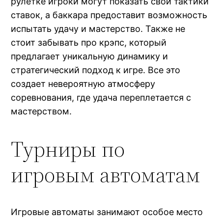
рулетке игроки могут показать свои тактики
ставок, а баккара предоставит возможность
испытать удачу и мастерство. Также не
стоит забывать про крэпс, который
предлагает уникальную динамику и
стратегический подход к игре. Все это
создает невероятную атмосферу
соревнования, где удача переплетается с
мастерством.
Турниры по
игровым автоматам
Игровые автоматы занимают особое место