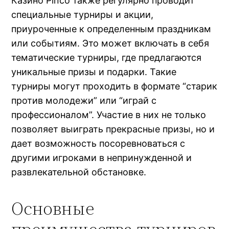
Казино Pinco также регулярно проводит
специальные турниры и акции,
приуроченные к определенным праздникам
или событиям. Это может включать в себя
тематические турниры, где предлагаются
уникальные призы и подарки. Такие
турниры могут проходить в формате “старик
против молодежи” или “играй с
профессионалом”. Участие в них не только
позволяет выиграть прекрасные призы, но и
дает возможность посоревноваться с
другими игроками в непринужденной и
развлекательной обстановке.
Основные