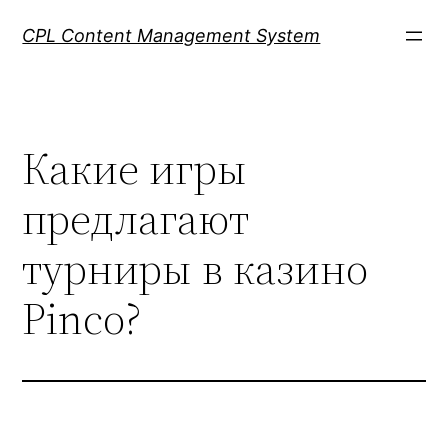
Skip
CPL Content Management System
to
content
Какие игры
предлагают
турниры в казино
Pinco?