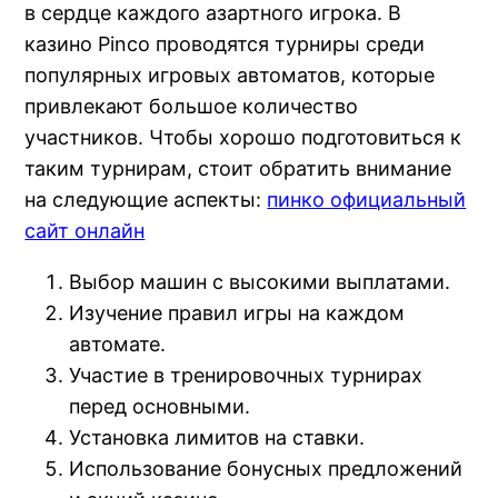
в сердце каждого азартного игрока. В
казино Pinco проводятся турниры среди
популярных игровых автоматов, которые
привлекают большое количество
участников. Чтобы хорошо подготовиться к
таким турнирам, стоит обратить внимание
на следующие аспекты:
пинко официальный
сайт онлайн
Выбор машин с высокими выплатами.
Изучение правил игры на каждом
автомате.
Участие в тренировочных турнирах
перед основными.
Установка лимитов на ставки.
Использование бонусных предложений