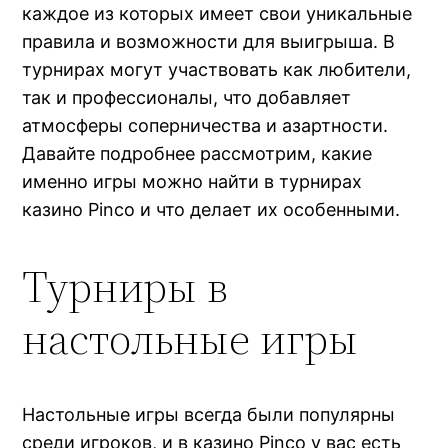
каждое из которых имеет свои уникальные
правила и возможности для выигрыша. В
турнирах могут участвовать как любители,
так и профессионалы, что добавляет
атмосферы соперничества и азартности.
Давайте подробнее рассмотрим, какие
именно игры можно найти в турнирах
казино Pinco и что делает их особенными.
Турниры в
настольные игры
Настольные игры всегда были популярны
среди игроков, и в казино Pinco у вас есть