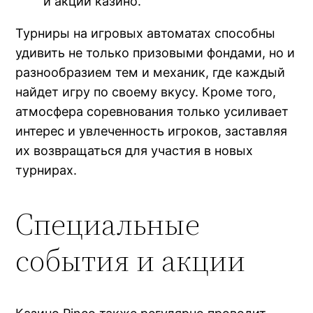
и акций казино.
Турниры на игровых автоматах способны
удивить не только призовыми фондами, но и
разнообразием тем и механик, где каждый
найдет игру по своему вкусу. Кроме того,
атмосфера соревнования только усиливает
интерес и увлеченность игроков, заставляя
их возвращаться для участия в новых
турнирах.
Специальные
события и акции