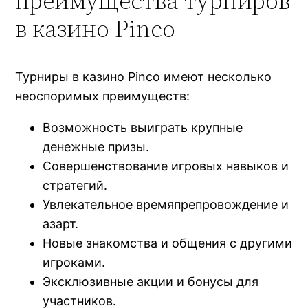
преимущества турниров
в казино Pinco
Турниры в казино Pinco имеют несколько
неоспоримых преимуществ:
Возможность выиграть крупные
денежные призы.
Совершенствование игровых навыков и
стратегий.
Увлекательное времяпрепровождение и
азарт.
Новые знакомства и общения с другими
игроками.
Эксклюзивные акции и бонусы для
участников.