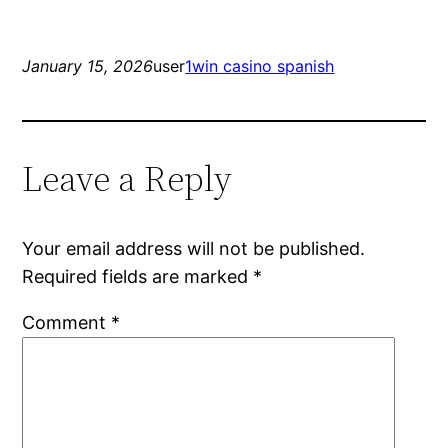
January 15, 2026
user
1win casino spanish
Leave a Reply
Your email address will not be published.
Required fields are marked
*
Comment
*