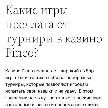
Какие игры
предлагают
турниры в казино
Pinco?
Казино Pinco предлагает широкий выбор
игр, включающих в себя разнообразные
турниры, которые позволяют игрокам
испытать свои навыки и на удачу. В этом
заведении вас ждут не только классические
настольные игры, но и современные слоты,