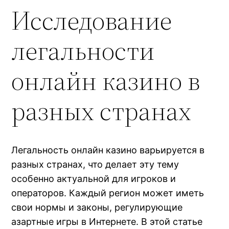
Исследование
легальности
онлайн казино в
разных странах
Легальность онлайн казино варьируется в
разных странах, что делает эту тему
особенно актуальной для игроков и
операторов. Каждый регион может иметь
свои нормы и законы, регулирующие
азартные игры в Интернете. В этой статье