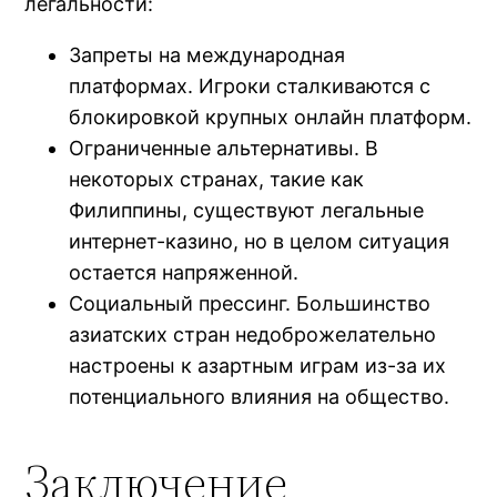
легальности:
Запреты на международная
платформах. Игроки сталкиваются с
блокировкой крупных онлайн платформ.
Ограниченные альтернативы. В
некоторых странах, такие как
Филиппины, существуют легальные
интернет-казино, но в целом ситуация
остается напряженной.
Социальный прессинг. Большинство
азиатских стран недоброжелательно
настроены к азартным играм из-за их
потенциального влияния на общество.
Заключение