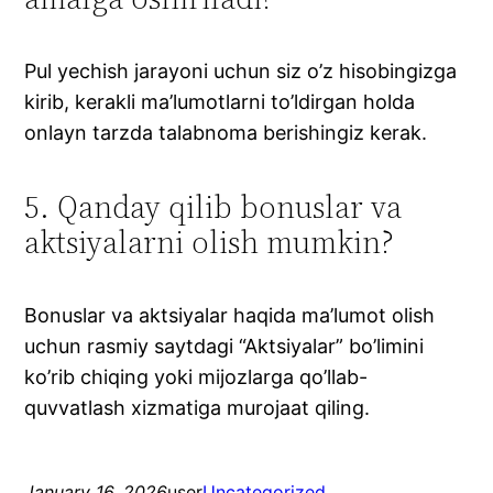
Pul yechish jarayoni uchun siz o’z hisobingizga
kirib, kerakli ma’lumotlarni to’ldirgan holda
onlayn tarzda talabnoma berishingiz kerak.
5. Qanday qilib bonuslar va
aktsiyalarni olish mumkin?
Bonuslar va aktsiyalar haqida ma’lumot olish
uchun rasmiy saytdagi “Aktsiyalar” bo’limini
ko’rib chiqing yoki mijozlarga qo’llab-
quvvatlash xizmatiga murojaat qiling.
January 16, 2026
user
Uncategorized