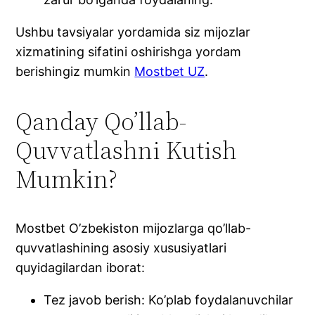
Ushbu tavsiyalar yordamida siz mijozlar
xizmatining sifatini oshirishga yordam
berishingiz mumkin
Mostbet UZ
.
Qanday Qo’llab-
Quvvatlashni Kutish
Mumkin?
Mostbet O’zbekiston mijozlarga qo’llab-
quvvatlashining asosiy xususiyatlari
quyidagilardan iborat:
Tez javob berish: Ko’plab foydalanuvchilar