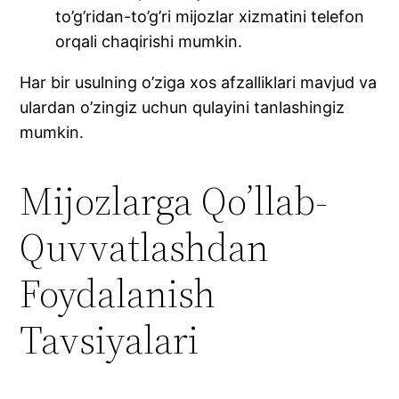
to’g’ridan-to’g’ri mijozlar xizmatini telefon
orqali chaqirishi mumkin.
Har bir usulning o’ziga xos afzalliklari mavjud va
ulardan o’zingiz uchun qulayini tanlashingiz
mumkin.
Mijozlarga Qo’llab-
Quvvatlashdan
Foydalanish
Tavsiyalari