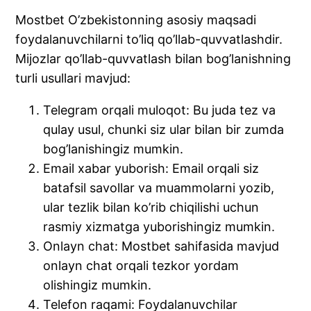
Mostbet O’zbekistonning asosiy maqsadi
foydalanuvchilarni to’liq qo’llab-quvvatlashdir.
Mijozlar qo’llab-quvvatlash bilan bog’lanishning
turli usullari mavjud:
Telegram orqali muloqot: Bu juda tez va
qulay usul, chunki siz ular bilan bir zumda
bog’lanishingiz mumkin.
Email xabar yuborish: Email orqali siz
batafsil savollar va muammolarni yozib,
ular tezlik bilan ko’rib chiqilishi uchun
rasmiy xizmatga yuborishingiz mumkin.
Onlayn chat: Mostbet sahifasida mavjud
onlayn chat orqali tezkor yordam
olishingiz mumkin.
Telefon raqami: Foydalanuvchilar