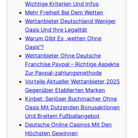
Wichtige Kriterien Und Infos
Mehr Freiheit Bei Dem Wetten
Wettanbieter Deutschland Weniger
Oasis Und Ihre Legalität
Warum Gibt Es „wetten Ohne
Oasis“?
Wettanbieter Ohne Deutsche
Franchise Paypal – Richtige Aspekte
Zur Paypal-zahlungsmethode
Vorteile Aktueller Wettanbieter 2025
Gegenüber Etablierten Marken
Kinbet: Seriöser Buchmacher Ohne
Oasis Mit Dutzenden Bonusaktionen
Und Breitem Fußballangebot
Deutsche Online Casinos Mit Den
Höchsten Gewinnen