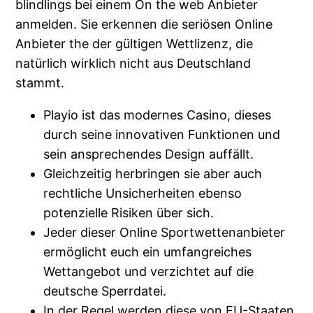
blindlings bei einem On the web Anbieter
anmelden. Sie erkennen die seriösen Online
Anbieter the der gültigen Wettlizenz, die
natürlich wirklich nicht aus Deutschland
stammt.
Playio ist das modernes Casino, dieses
durch seine innovativen Funktionen und
sein ansprechendes Design auffällt.
Gleichzeitig herbringen sie aber auch
rechtliche Unsicherheiten ebenso
potenzielle Risiken über sich.
Jeder dieser Online Sportwettenanbieter
ermöglicht euch ein umfangreiches
Wettangebot und verzichtet auf die
deutsche Sperrdatei.
In der Regel werden diese von EU-Staaten