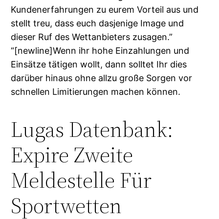
Kundenerfahrungen zu eurem Vorteil aus und
stellt treu, dass euch dasjenige Image und
dieser Ruf des Wettanbieters zusagen.”
“[newline]Wenn ihr hohe Einzahlungen und
Einsätze tätigen wollt, dann solltet Ihr dies
darüber hinaus ohne allzu große Sorgen vor
schnellen Limitierungen machen können.
Lugas Datenbank:
Expire Zweite
Meldestelle Für
Sportwetten