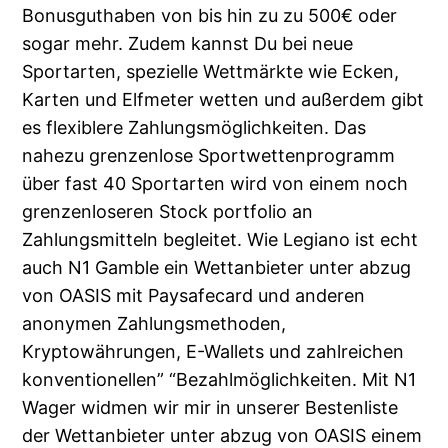
Bonusguthaben von bis hin zu zu 500€ oder
sogar mehr. Zudem kannst Du bei neue
Sportarten, spezielle Wettmärkte wie Ecken,
Karten und Elfmeter wetten und außerdem gibt
es flexiblere Zahlungsmöglichkeiten. Das
nahezu grenzenlose Sportwettenprogramm
über fast 40 Sportarten wird von einem noch
grenzenloseren Stock portfolio an
Zahlungsmitteln begleitet. Wie Legiano ist echt
auch N1 Gamble ein Wettanbieter unter abzug
von OASIS mit Paysafecard und anderen
anonymen Zahlungsmethoden,
Kryptowährungen, E-Wallets und zahlreichen
konventionellen” “Bezahlmöglichkeiten. Mit N1
Wager widmen wir mir in unserer Bestenliste
der Wettanbieter unter abzug von OASIS einem