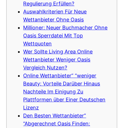
Regulierung Erfüllen?
Auswahlkriterien Für Neue
Wettanbieter Ohne Oasis
Millioner: Neuer Buchmacher Ohne
Oasis Sperrdatei Mit Top
Wettquoten
Wer Sollte Living Area Online
Wettanbieter Weniger Oasis
Vergleich Nutzen?
Online Wettanbieter” “weniger
Beauty: Vorteile Darüber Hinaus
Nachteile Im Einigung Zu
Plattformen über Einer Deutschen
Lizenz
Den Besten Wettanbieter”
“Abgerechnet Oasis Finden: