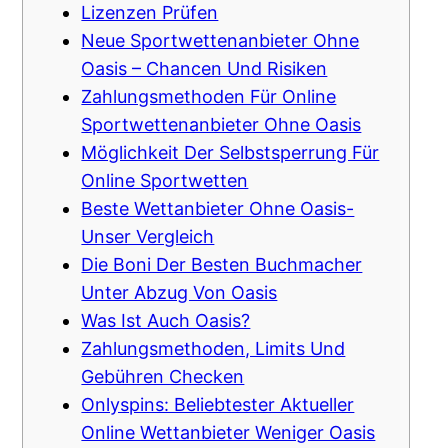
Lizenzen Prüfen
Neue Sportwettenanbieter Ohne
Oasis – Chancen Und Risiken
Zahlungsmethoden Für Online
Sportwettenanbieter Ohne Oasis
Möglichkeit Der Selbstsperrung Für
Online Sportwetten
Beste Wettanbieter Ohne Oasis-
Unser Vergleich
Die Boni Der Besten Buchmacher
Unter Abzug Von Oasis
Was Ist Auch Oasis?
Zahlungsmethoden, Limits Und
Gebühren Checken
Onlyspins: Beliebtester Aktueller
Online Wettanbieter Weniger Oasis