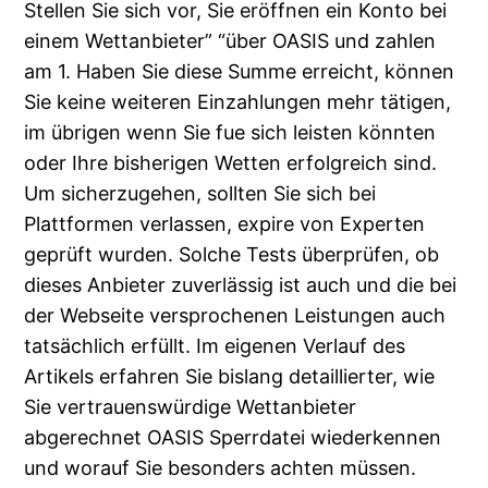
Stellen Sie sich vor, Sie eröffnen ein Konto bei
einem Wettanbieter” “über OASIS und zahlen
am 1. Haben Sie diese Summe erreicht, können
Sie keine weiteren Einzahlungen mehr tätigen,
im übrigen wenn Sie fue sich leisten könnten
oder Ihre bisherigen Wetten erfolgreich sind.
Um sicherzugehen, sollten Sie sich bei
Plattformen verlassen, expire von Experten
geprüft wurden. Solche Tests überprüfen, ob
dieses Anbieter zuverlässig ist auch und die bei
der Webseite versprochenen Leistungen auch
tatsächlich erfüllt. Im eigenen Verlauf des
Artikels erfahren Sie bislang detaillierter, wie
Sie vertrauenswürdige Wettanbieter
abgerechnet OASIS Sperrdatei wiederkennen
und worauf Sie besonders achten müssen.