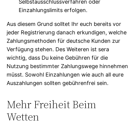
Selbstausschlussverfahren oder
Einzahlungslimits erfolgen.
Aus diesem Grund solltet Ihr euch bereits vor
jeder Registrierung danach erkundigen, welche
Zahlungsmethoden für deutsche Kunden zur
Verfügung stehen. Des Weiteren ist sera
wichtig, dass Du keine Gebühren für die
Nutzung bestimmter Zahlungswege hinnehmen
müsst. Sowohl Einzahlungen wie auch all eure
Auszahlungen sollten gebührenfrei sein.
Mehr Freiheit Beim
Wetten