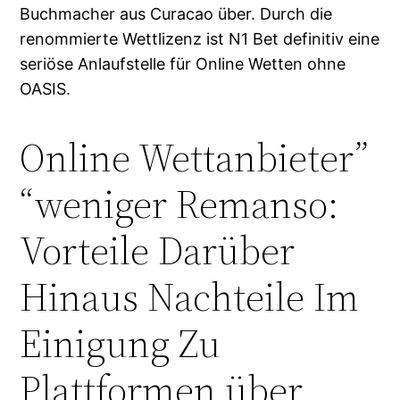
Buchmacher aus Curacao über. Durch die
renommierte Wettlizenz ist N1 Bet definitiv eine
seriöse Anlaufstelle für Online Wetten ohne
OASIS.
Online Wettanbieter”
“weniger Remanso:
Vorteile Darüber
Hinaus Nachteile Im
Einigung Zu
Plattformen über