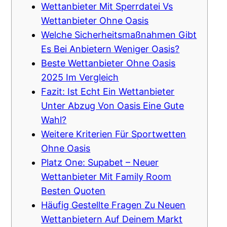
Wettanbieter Mit Sperrdatei Vs
Wettanbieter Ohne Oasis
Welche Sicherheitsmaßnahmen Gibt
Es Bei Anbietern Weniger Oasis?
Beste Wettanbieter Ohne Oasis
2025 Im Vergleich
Fazit: Ist Echt Ein Wettanbieter
Unter Abzug Von Oasis Eine Gute
Wahl?
Weitere Kriterien Für Sportwetten
Ohne Oasis
Platz One: Supabet – Neuer
Wettanbieter Mit Family Room
Besten Quoten
Häufig Gestellte Fragen Zu Neuen
Wettanbietern Auf Deinem Markt