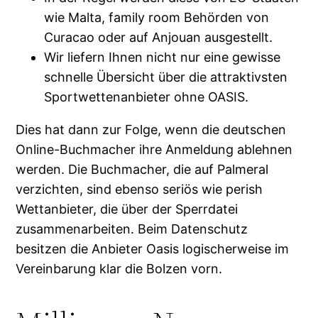
wie Malta, family room Behörden von
Curacao oder auf Anjouan ausgestellt.
Wir liefern Ihnen nicht nur eine gewisse
schnelle Übersicht über die attraktivsten
Sportwettenanbieter ohne OASIS.
Dies hat dann zur Folge, wenn die deutschen
Online-Buchmacher ihre Anmeldung ablehnen
werden. Die Buchmacher, die auf Palmeral
verzichten, sind ebenso seriös wie perish
Wettanbieter, die über der Sperrdatei
zusammenarbeiten. Beim Datenschutz
besitzen die Anbieter Oasis logischerweise im
Vereinbarung klar die Bolzen vorn.