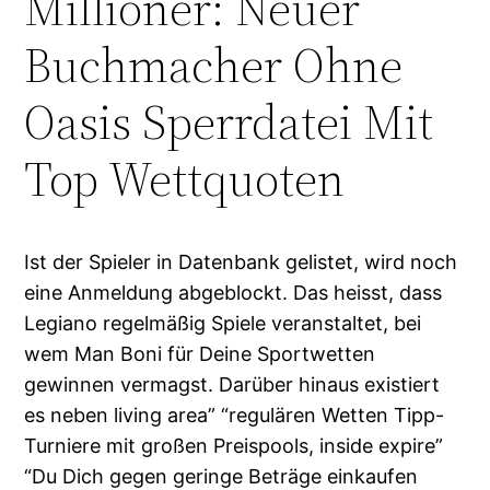
Millioner: Neuer
Buchmacher Ohne
Oasis Sperrdatei Mit
Top Wettquoten
Ist der Spieler in Datenbank gelistet, wird noch
eine Anmeldung abgeblockt. Das heisst, dass
Legiano regelmäßig Spiele veranstaltet, bei
wem Man Boni für Deine Sportwetten
gewinnen vermagst. Darüber hinaus existiert
es neben living area” “regulären Wetten Tipp-
Turniere mit großen Preispools, inside expire”
“Du Dich gegen geringe Beträge einkaufen