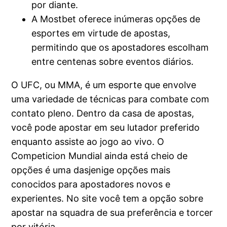
por diante.
A Mostbet oferece inúmeras opções de
esportes em virtude de apostas,
permitindo que os apostadores escolham
entre centenas sobre eventos diários.
O UFC, ou MMA, é um esporte que envolve
uma variedade de técnicas para combate com
contato pleno. Dentro da casa de apostas,
você pode apostar em seu lutador preferido
enquanto assiste ao jogo ao vivo. O
Competicion Mundial ainda está cheio de
opções é uma dasjenige opções mais
conocidos para apostadores novos e
experientes. No site você tem a opção sobre
apostar na squadra de sua preferência e torcer
por vitória.