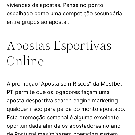
viviendas de apostas. Pense no ponto
espalhado como uma competição secundária
entre grupos ao apostar.
Apostas Esportivas
Online
A promoção “Aposta sem Riscos” da Mostbet
PT permite que os jogadores façam uma
aposta desportiva search engine marketing
qualquer risco para perda do monto apostado.
Esta promoção semanal é alguma excelente
oportunidade afin de os apostadores no ano
de Portugal maximizarem operating system