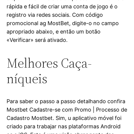
rápida e fácil de criar uma conta de jogo é o
registro via redes sociais. Com código
promocional ag MostBet, digite-o no campo
apropriado abaixo, e então um botão
«Verificar» será ativado.
Melhores Caça-
níqueis
Para saber o passo a passo detalhando confira
Mostbet Cadastre-se com Promo | Processo de
Cadastro Mostbet. Sim, u aplicativo móvel foi
criado para trabajar nas plataformas Android