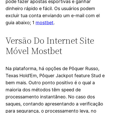
pode fazer apostas esportivas e ganhar
dinheiro rápido e fácil. Os usuários podem
excluir tua conta enviando um e-mail com el
guia abaixo; 1
mostbet
.
Versão Do Internet Site
Móvel Mostbet
Na plataforma, há opções de Pôquer Russo,
Texas Hold’Em, Pôquer Jackpot feature Stud e
bem mais. Outro ponto positivo é o qual a
maioria dos métodos têm speed de
processamento instantâneo. No caso dos
saques, contando apresentando a verificação
para segurança, o processamento leva, no