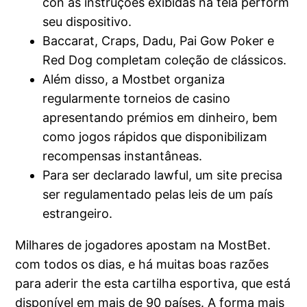
con as instruções exibidas na tela perform
seu dispositivo.
Baccarat, Craps, Dadu, Pai Gow Poker e
Red Dog completam coleção de clássicos.
Além disso, a Mostbet organiza
regularmente torneios de casino
apresentando prémios em dinheiro, bem
como jogos rápidos que disponibilizam
recompensas instantâneas.
Para ser declarado lawful, um site precisa
ser regulamentado pelas leis de um país
estrangeiro.
Milhares de jogadores apostam na MostBet.
com todos os dias, e há muitas boas razões
para aderir the esta cartilha esportiva, que está
disponível em mais de 90 países. A forma mais