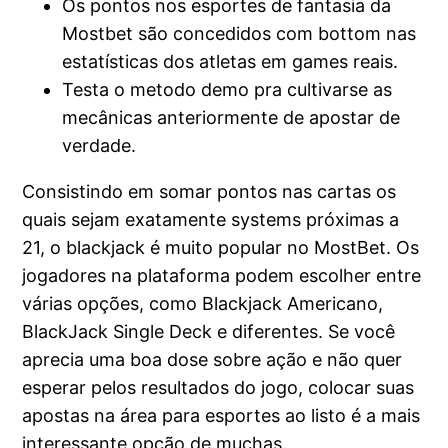
Os pontos nos esportes de fantasia da
Mostbet são concedidos com bottom nas
estatísticas dos atletas em games reais.
Testa o metodo demo pra cultivarse as
mecânicas anteriormente de apostar de
verdade.
Consistindo em somar pontos nas cartas os
quais sejam exatamente systems próximas a
21, o blackjack é muito popular no MostBet. Os
jogadores na plataforma podem escolher entre
várias opções, como Blackjack Americano,
BlackJack Single Deck e diferentes. Se você
aprecia uma boa dose sobre ação e não quer
esperar pelos resultados do jogo, colocar suas
apostas na área para esportes ao listo é a mais
interessante opção de muchas.