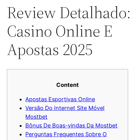
Review Detalhado:
Casino Online E
Apostas 2025
Content
Apostas Esportivas Online
Versão Do Internet Site Móvel
Mostbet
Bônus De Boas-vindas Da Mostbet
Perguntas Frequentes Sobre O