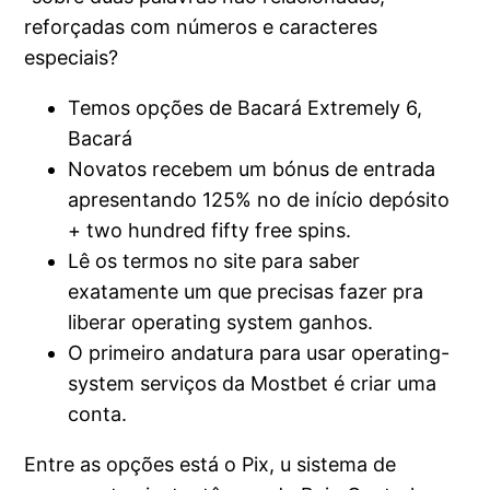
reforçadas com números e caracteres
especiais?
Temos opções de Bacará Extremely 6,
Bacará
Novatos recebem um bónus de entrada
apresentando 125% no de início depósito
+ two hundred fifty free spins.
Lê os termos no site para saber
exatamente um que precisas fazer pra
liberar operating system ganhos.
O primeiro andatura para usar operating-
system serviços da Mostbet é criar uma
conta.
Entre as opções está o Pix, u sistema de