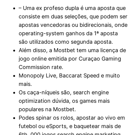
– Uma ex profeso dupla é uma aposta que
consiste em duas seleções, que podem ser
apostas vencedoras ou bidirecionais, onde
operating-system ganhos da 1ª aposta
são utilizados como segunda aposta.
Além disso, a Mostbet tem uma licença de
jogo online emitida por Curaçao Gaming
Commission rate.
Monopoly Live, Baccarat Speed e muito
mais.
Os caça-níqueis são, search engine
optimization dúvida, os games mais
populares na Mostbet.
Podes spinar os rolos, apostar ao vivo em
futebol ou eSports, e baquetear mais de
6th. 000 jogos search engine marketing