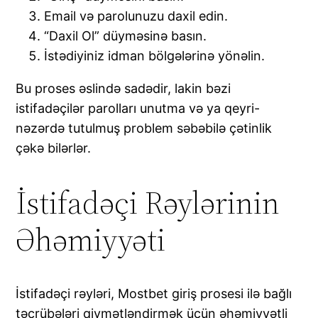
Email və parolunuzu daxil edin.
“Daxil Ol” düyməsinə basın.
İstədiyiniz idman bölgələrinə yönəlin.
Bu proses əslində sadədir, lakin bəzi
istifadəçilər parolları unutma və ya qeyri-
nəzərdə tutulmuş problem səbəbilə çətinlik
çəkə bilərlər.
İstifadəçi Rəylərinin
Əhəmiyyəti
İstifadəçi rəyləri, Mostbet giriş prosesi ilə bağlı
təcrübələri qiymətləndirmək üçün əhəmiyyətli