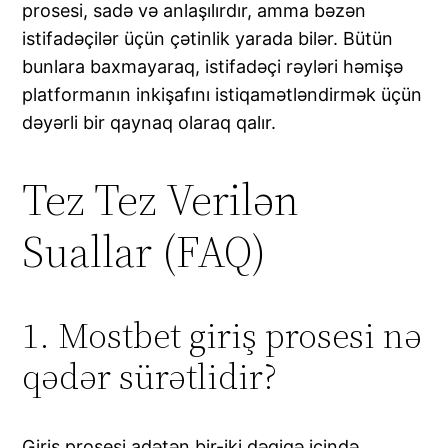
prosesi, sadə və anlaşılırdır, amma bəzən
istifadəçilər üçün çətinlik yarada bilər. Bütün
bunlara baxmayaraq, istifadəçi rəyləri həmişə
platformanın inkişafını istiqamətləndirmək üçün
dəyərli bir qaynaq olaraq qalır.
Tez Tez Verilən
Suallar (FAQ)
1. Mostbet giriş prosesi nə
qədər sürətlidir?
Giriş prosesi adətən bir-iki dəqiqə içində