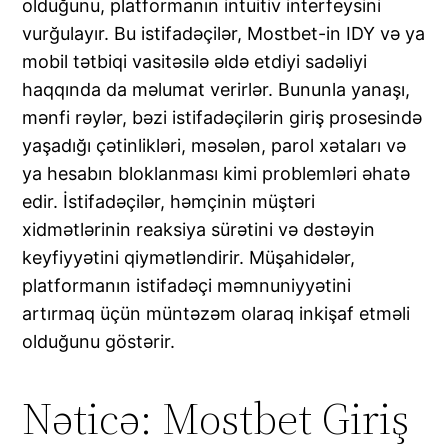
olduğunu, platformanın intuitiv interfeysini
vurğulayır. Bu istifadəçilər, Mostbet-in IDY və ya
mobil tətbiqi vasitəsilə əldə etdiyi sadəliyi
haqqında da məlumat verirlər. Bununla yanaşı,
mənfi rəylər, bəzi istifadəçilərin giriş prosesində
yaşadığı çətinlikləri, məsələn, parol xətaları və
ya hesabın bloklanması kimi problemləri əhatə
edir. İstifadəçilər, həmçinin müştəri
xidmətlərinin reaksiya sürətini və dəstəyin
keyfiyyətini qiymətləndirir. Müşahidələr,
platformanın istifadəçi məmnuniyyətini
artırmaq üçün müntəzəm olaraq inkişaf etməli
olduğunu göstərir.
Nəticə: Mostbet Giriş