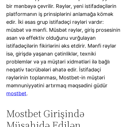
bir mənbəyə çevrilir. Rəylər, yeni istifadəçilərin
platformanın iş prinsiplərini anlamağa kömək
edir. İki əsas grup istifadəçi rəyləri vardır:
müsbət və mənfi. Müsbət rəylər, giriş prosesinin
asan və effektiv olduğunu vurğulayan
istifadəçilərin fikirlərini əks etdirir. Mənfi rəylər
isə, girişdə yaşanan çətinliklər, texniki
problemlər və ya müştəri xidmətləri ilə bağlı
neqativ təcrübələri əhatə edir. İstifadəçi
rəylərinin toplanması, Mostbet-in müştəri
məmnuniyyətini artırmaq məqsədini güdür
mostbet
.
Mostbet Girişində
Müşahidə Edilən