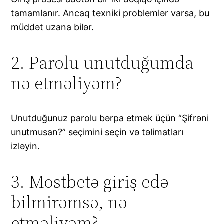
tamamlanır. Ancaq texniki problemlər varsa, bu
müddət uzana bilər.
2. Parolu unutduğumda
nə etməliyəm?
Unutduğunuz parolu bərpa etmək üçün “Şifrəni
unutmusan?” seçimini seçin və təlimatları
izləyin.
3. Mostbetə giriş edə
bilmirəmsə, nə
etməliyəm?