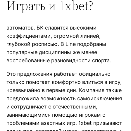
Играть и 1xbet?
автоматов. БК славится высокими
коэффициентами, огромной линией,
глубокой росписью. В Line подобраны
популярные дисциплины же менее
востребованные разновидности спорта.
Это предложения работает официально
только помогает комфортно влиться в игру,
чрезвычайно в первые дни. Компания также
предложила возможность самоисключения
и сотрудничает с отечественными,
занимающимися помощью игрокам с
проблемами азартных игр. 1xbet призывают