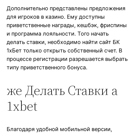
Дополнительно представлены предложения
для игроков в казино. Ему доступны
приветственные награды, кешбэк, фриспины
и программа лояльности. Того начать
делать ставки, необходимо найти сайт БК
1хБет только открыть собственный счет. В
процессе регистрации разрешается выбрать
типу приветственного бонуса.
же Делать Ставки а
1xbet
Благодаря удобной мобильной версии,