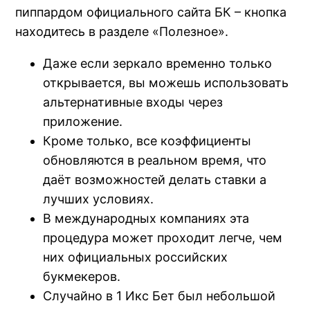
пиппардом официального сайта БК – кнопка
находитесь в разделе «Полезное».
Даже если зеркало временно только
открывается, вы можешь использовать
альтернативные входы через
приложение.
Кроме только, все коэффициенты
обновляются в реальном время, что
даёт возможностей делать ставки а
лучших условиях.
В международных компаниях эта
процедура может проходит легче, чем
них официальных российских
букмекеров.
Случайно в 1 Икс Бет был небольшой