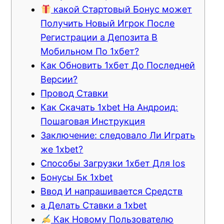
какой Стартовый Бонус может
Получить Новый Игрок После
Регистрации а Депозита В
Мобильном По 1хбет?
Как Обновить 1хбет До Последней
Версии?
Провод Ставки
Как Скачать 1xbet На Андроид:
Пошаговая Инструкция
Заключение: следовало Ли Играть
же 1xbet?
Способы Загрузки 1хбет Для Ios
Бонусы Бк 1xbet
Ввод И напрашивается Средств
а Делать Ставки а 1xbet
Как Новому Пользователю