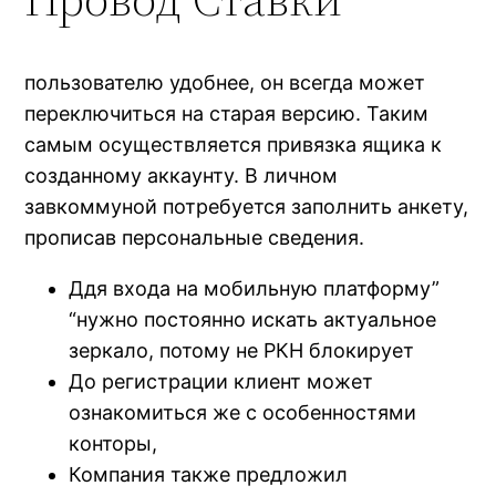
пользователю удобнее, он всегда может
переключиться на старая версию. Таким
самым осуществляется привязка ящика к
созданному аккаунту. В личном
завкоммуной потребуется заполнить анкету,
прописав персональные сведения.
Ддя входа на мобильную платформу”
“нужно постоянно искать актуальное
зеркало, потому не РКН блокирует
До регистрации клиент может
ознакомиться же с особенностями
конторы,
Компания также предложил