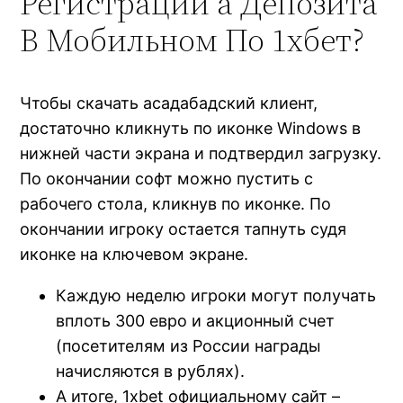
Регистрации а Депозита
В Мобильном По 1хбет?
Чтобы скачать асадабадский клиент,
достаточно кликнуть по иконке Windows в
нижней части экрана и подтвердил загрузку.
По окончании софт можно пустить с
рабочего стола, кликнув по иконке. По
окончании игроку остается тапнуть судя
иконке на ключевом экране.
Каждую неделю игроки могут получать
вплоть 300 евро и акционный счет
(посетителям из России награды
начисляются в рублях).
А итоге, 1xbet официальному сайт –