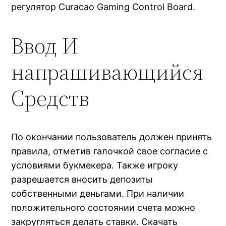
регулятор Curacao Gaming Control Board.
Ввод И
напрашивающийся
Средств
По окончании пользователь должен принять
правила, отметив галочкой свое согласие с
условиями букмекера. Также игроку
разрешается вносить депозиты
собственными деньгами. При наличии
положительного состоянии счета можно
закругляться делать ставки. Скачать