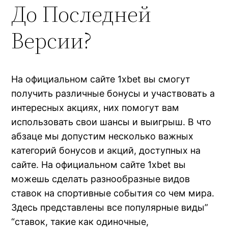
До Последней
Версии?
На официальном сайте 1xbet вы смогут
получить различные бонусы и участвовать а
интересных акциях, них помогут вам
использовать свои шансы и выигрыш. В что
абзаце мы допустим несколько важных
категорий бонусов и акций, доступных на
сайте. На официальном сайте 1xbet вы
можешь сделать разнообразные видов
ставок на спортивные события со чем мира.
Здесь представлены все популярные виды”
“ставок, такие как одиночные,