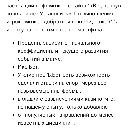
настоящий софт можно с сайта 1xBet, тапнув
по клавише «Установить». По выполнения
игрок сможет добраться в лобби, нажав” “а
иконку на простом экране смартфона.
Процента зависит от начального
коэффициента и текущего развития
событий а матче.
Икс Бет.
У клиентов 1xБет есть возможность
сделали ставки на спорт через все
называемые платформы.
вкладки с развлечениями казино, что,
по нашему опыту, только добавляет
от популярных направлений до менее
известных дисциплин.