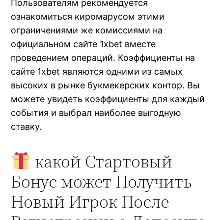
Пользователям рекомендуется
ознакомиться киромарусом этими
ограничениями же комиссиями на
официальном сайте 1xbet вместе
проведением операций. Коэффициенты на
сайте 1xbet являются одними из самых
высоких в рынке букмекерских контор. Вы
можете увидеть коэффициенты для каждый
события и выбрал наиболее выгодную
ставку.
какой Стартовый
Бонус может Получить
Новый Игрок После