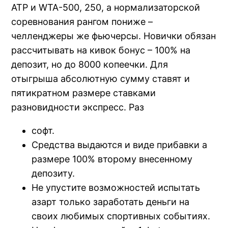
ATP и WTA-500, 250, а нормализаторской
соревнования рангом пониже –
челленджеры же фьючерсы. Новички обязан
рассчитывать на кивок бонус – 100% на
депозит, но до 8000 копеечки. Для
отыгрыша абсолютную сумму ставят и
пятикратном размере ставками
разновидности экспресс. Раз
софт.
Средства выдаются и виде прибавки а
размере 100% второму внесенному
депозиту.
Не упустите возможностей испытать
азарт только заработать деньги на
своих любимых спортивных событиях.