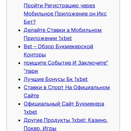
Пройти Регистрацию через
Мобильное Приложение он Икс
Бет?
Делайте Ставки а Мобильном
Приложении 1xbet
Bet – Обзор Букмекерской
Конторы
поищите Событие И Заключите”
“пари
Лучшие Бонусы Бк 1xbet
Ставки в Спорт На Официальном
Сайте
Официальный Сайт Букмекера
1xbet
Другие Продукты 1xbet: Казино,
Покер, Игры