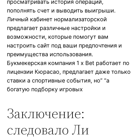
просматривать история операций,
пополнять счет и выводить выигрыши.
Личный кабинет нормализаторской
предлагает различные настройки и
возможности, которые помогут вам
настроить сайт под ваши предпочтения и
преимущества использования.
Букмекерская компания 1 x Bet работает по
лицензии Кюрасао, предлагает даже только
ставки а спортивные события, но” “а
богатую подборку игровых
Заключение:
следовало Ли