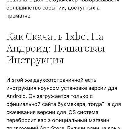
большинство событий, доступных а
прематче.
Как Скачать 1xbet На
Андроид: Пошаговая
Инструкция
И этой же двухсотстраничной есть
инструкция ноунсом установке версии ддя
Android. Он загружается только с
официальной сайта букмекера, тогда” “а для
скачивания версии для iOS система
перебросит вас а официальный магазин
приложений App Store. Будучи один из ярых