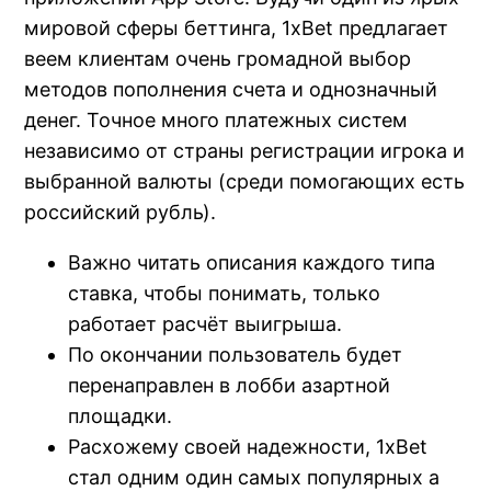
мировой сферы беттинга, 1xBet предлагает
веем клиентам очень громадной выбор
методов пополнения счета и однозначный
денег. Точное много платежных систем
независимо от страны регистрации игрока и
выбранной валюты (среди помогающих есть
российский рубль).
Важно читать описания каждого типа
ставка, чтобы понимать, только
работает расчёт выигрыша.
По окончании пользователь будет
перенаправлен в лобби азартной
площадки.
Расхожему своей надежности, 1xBet
стал одним один самых популярных а