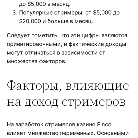
до $5,000 в месяц.
Популярные стримеры: от $5,000 до
$20,000 и больше в месяц.
Следует отметить, что эти цифры являются
ориентировочными, и фактические доходы
могут отличаться в зависимости от
множества факторов.
Факторы, влияющие
на доход стримеров
На заработок стримеров казино Pinco
влияет множество переменных. Основными