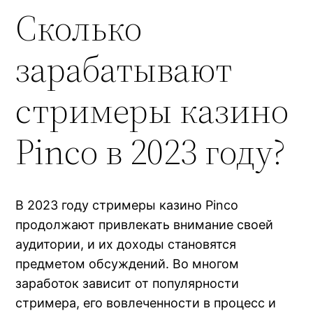
Сколько
зарабатывают
стримеры казино
Pinco в 2023 году?
В 2023 году стримеры казино Pinco
продолжают привлекать внимание своей
аудитории, и их доходы становятся
предметом обсуждений. Во многом
заработок зависит от популярности
стримера, его вовлеченности в процесс и