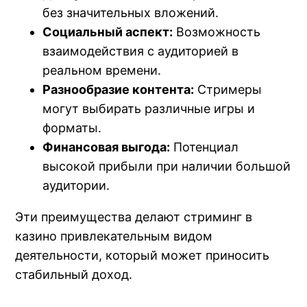
без значительных вложений.
Социальный аспект:
Возможность
взаимодействия с аудиторией в
реальном времени.
Разнообразие контента:
Стримеры
могут выбирать различные игры и
форматы.
Финансовая выгода:
Потенциал
высокой прибыли при наличии большой
аудитории.
Эти преимущества делают стриминг в
казино привлекательным видом
деятельности, который может приносить
стабильный доход.