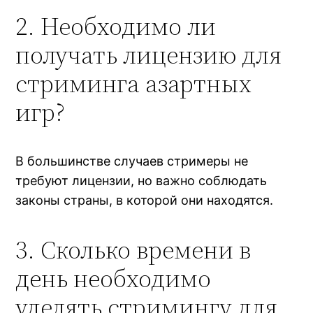
2. Необходимо ли
получать лицензию для
стриминга азартных
игр?
В большинстве случаев стримеры не
требуют лицензии, но важно соблюдать
законы страны, в которой они находятся.
3. Сколько времени в
день необходимо
уделять стримингу для