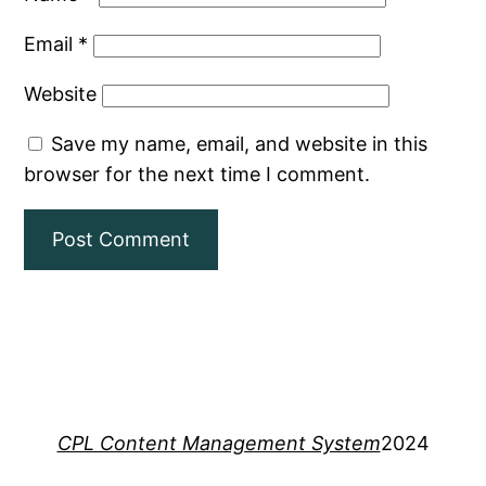
Email
*
Website
Save my name, email, and website in this
browser for the next time I comment.
CPL Content Management System
2024