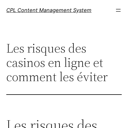
Skip
CPL Content Management System
to
content
Les risques des
casinos en ligne et
comment les éviter
Les risques des