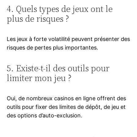
4. Quels types de jeux ont le
plus de risques ?
Les jeux à forte volatilité peuvent présenter des
risques de pertes plus importantes.
5. Existe-t-il des outils pour
limiter mon jeu ?
Oui, de nombreux casinos en ligne offrent des
outils pour fixer des limites de dépôt, de jeu et
des options d’auto-exclusion.