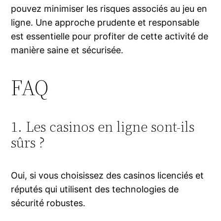
pouvez minimiser les risques associés au jeu en
ligne. Une approche prudente et responsable
est essentielle pour profiter de cette activité de
manière saine et sécurisée.
FAQ
1. Les casinos en ligne sont-ils
sûrs ?
Oui, si vous choisissez des casinos licenciés et
réputés qui utilisent des technologies de
sécurité robustes.