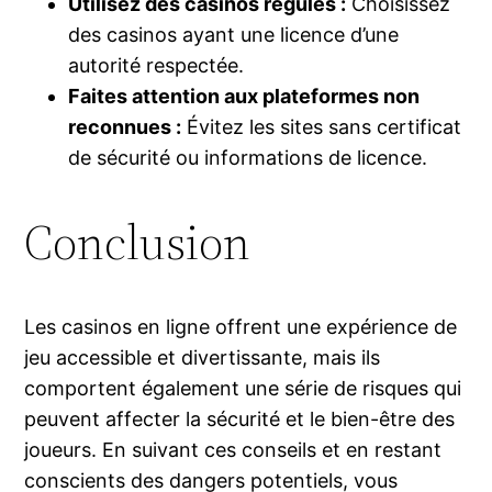
Utilisez des casinos régulés :
Choisissez
des casinos ayant une licence d’une
autorité respectée.
Faites attention aux plateformes non
reconnues :
Évitez les sites sans certificat
de sécurité ou informations de licence.
Conclusion
Les casinos en ligne offrent une expérience de
jeu accessible et divertissante, mais ils
comportent également une série de risques qui
peuvent affecter la sécurité et le bien-être des
joueurs. En suivant ces conseils et en restant
conscients des dangers potentiels, vous