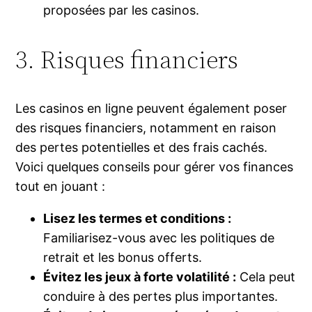
proposées par les casinos.
3. Risques financiers
Les casinos en ligne peuvent également poser
des risques financiers, notamment en raison
des pertes potentielles et des frais cachés.
Voici quelques conseils pour gérer vos finances
tout en jouant :
Lisez les termes et conditions :
Familiarisez-vous avec les politiques de
retrait et les bonus offerts.
Évitez les jeux à forte volatilité :
Cela peut
conduire à des pertes plus importantes.