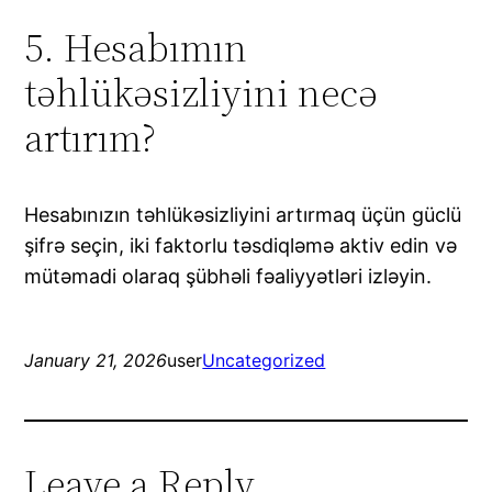
5. Hesabımın
təhlükəsizliyini necə
artırım?
Hesabınızın təhlükəsizliyini artırmaq üçün güclü
şifrə seçin, iki faktorlu təsdiqləmə aktiv edin və
mütəmadi olaraq şübhəli fəaliyyətləri izləyin.
January 21, 2026
user
Uncategorized
Leave a Reply