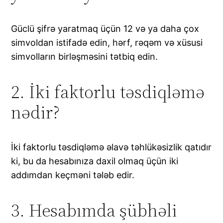
Güclü şifrə yaratmaq üçün 12 və ya daha çox
simvoldan istifadə edin, hərf, rəqəm və xüsusi
simvolların birləşməsini tətbiq edin.
2. İki faktorlu təsdiqləmə
nədir?
İki faktorlu təsdiqləmə əlavə təhlükəsizlik qatıdır
ki, bu da hesabınıza daxil olmaq üçün iki
addımdan keçməni tələb edir.
3. Hesabımda şübhəli