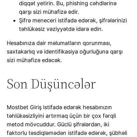
diqqət yetirin. Bu, phishing cəhdlərinə
qarşı sizi mühafizə edir.
Şifrə meneceri istifadə edərək, şifrələrinizi
təhlükəsiz vəziyyətdə idarə edin.
Hesabınıza dair məlumatların qorunması,
saxtakarlıq və identifikasiya oğurluğuna qarşı
sizi mühafizə edəcək.
Son Düşüncələr
Mostbet Giriş istifadə edərək hesabınızın
təhlükəsizliyini artırmaq üçün bir çox fərqli
metod mövcuddur. Güclü şifrələrdən, iki
faktorlu təsdiqləmədən istifadə edərək, şübhəli