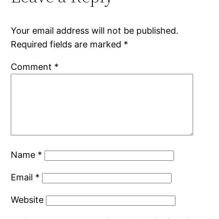
Your email address will not be published.
Required fields are marked
*
Comment
*
Name
*
Email
*
Website