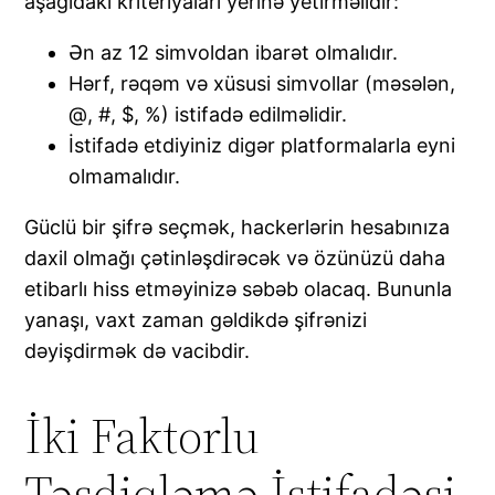
aşağıdakı kriteriyaları yerinə yetirməlidir:
Ən az 12 simvoldan ibarət olmalıdır.
Hərf, rəqəm və xüsusi simvollar (məsələn,
@, #, $, %) istifadə edilməlidir.
İstifadə etdiyiniz digər platformalarla eyni
olmamalıdır.
Güclü bir şifrə seçmək, hackerlərin hesabınıza
daxil olmağı çətinləşdirəcək və özünüzü daha
etibarlı hiss etməyinizə səbəb olacaq. Bununla
yanaşı, vaxt zaman gəldikdə şifrənizi
dəyişdirmək də vacibdir.
İki Faktorlu
Təsdiqləmə İstifadəsi