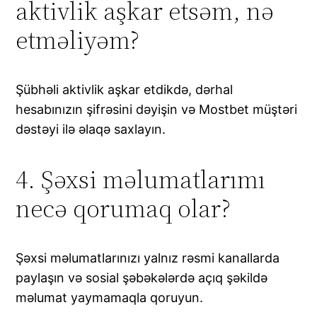
aktivlik aşkar etsəm, nə
etməliyəm?
Şübhəli aktivlik aşkar etdikdə, dərhal
hesabınızın şifrəsini dəyişin və Mostbet müştəri
dəstəyi ilə əlaqə saxlayın.
4. Şəxsi məlumatlarımı
necə qorumaq olar?
Şəxsi məlumatlarınızı yalnız rəsmi kanallarda
paylaşın və sosial şəbəkələrdə açıq şəkildə
məlumat yaymamaqla qoruyun.