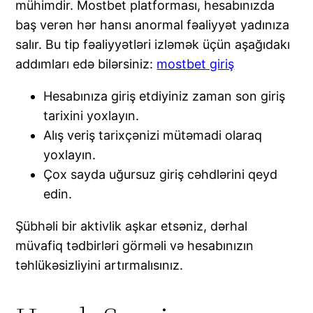
mühimdir. Mostbet platforması, hesabınızda
baş verən hər hansı anormal fəaliyyət yadınıza
salır. Bu tip fəaliyyətləri izləmək üçün aşağıdakı
addımları edə bilərsiniz:
mostbet giriş
Hesabınıza giriş etdiyiniz zaman son giriş
tarixini yoxlayın.
Alış veriş tarixçənizi mütəmadi olaraq
yoxlayın.
Çox sayda uğursuz giriş cəhdlərini qeyd
edin.
Şübhəli bir aktivlik aşkar etsəniz, dərhal
müvafiq tədbirləri görməli və hesabınızın
təhlükəsizliyini artırmalısınız.