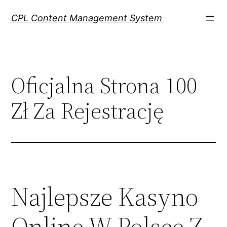
Skip
CPL Content Management System
to
content
Oficjalna Strona 100
Zł Za Rejestrację
Najlepsze Kasyno
Online W Polsce Z