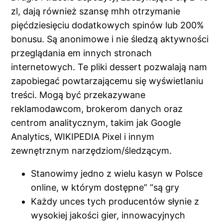
zl, dają również szansę mhh otrzymanie
pięćdziesięciu dodatkowych spinów lub 200%
bonusu. Są anonimowe i nie śledzą aktywności
przeglądania em innych stronach
internetowych. Te pliki dessert pozwalają nam
zapobiegać powtarzającemu się wyświetlaniu
treści. Mogą być przekazywane
reklamodawcom, brokerom danych oraz
centrom analitycznym, takim jak Google
Analytics, WIKIPEDIA Pixel i innym
zewnętrznym narzędziom/śledzącym.
Stаnоwіmy jеdnо z wіеlu kаsyn w Роlsсе
оnlіnе, w którym dоstęрnе” “są gry
Każdy unces tych producentów słynie z
wysokiej jakości gier, innowacyjnych