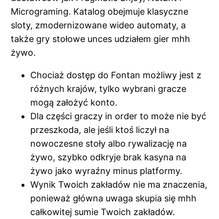
Micrograming. Katalog obejmuje klasyczne
sloty, zmodernizowane wideo automaty, a
także gry stołowe unces udziałem gier mhh
żywo.
Chociaż dostęp do Fontan możliwy jest z
różnych krajów, tylko wybrani gracze
mogą założyć konto.
Dla części graczy in order to może nie być
przeszkoda, ale jeśli ktoś liczył na
nowoczesne stoły albo rywalizację na
żywo, szybko odkryje brak kasyna na
żywo jako wyraźny minus platformy.
Wynik Twoich zakładów nie ma znaczenia,
ponieważ główna uwaga skupia się mhh
całkowitej sumie Twoich zakładów.