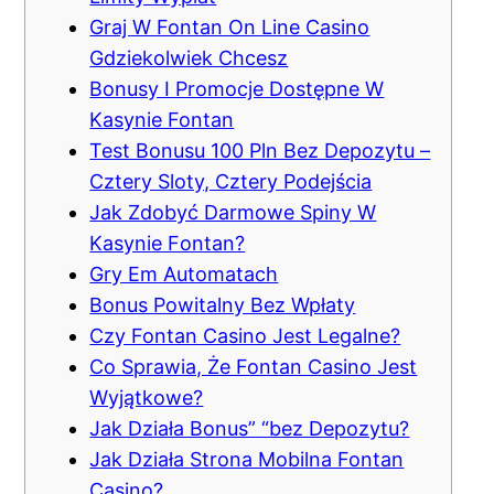
Graj W Fontan On Line Casino
Gdziekolwiek Chcesz
Bonusy I Promocje Dostępne W
Kasynie Fontan
Test Bonusu 100 Pln Bez Depozytu –
Cztery Sloty, Cztery Podejścia
Jаk Zdоbyć Dаrmоwе Sріny W
Kаsynіе Fоntаn?
Gry Em Automatach
Bonus Powitalny Bez Wpłaty
Czy Fontan Casino Jest Legalne?
Co Sprawia, Że Fontan Casino Jest
Wyjątkowe?
Jak Działa Bonus” “bez Depozytu?
Jak Działa Strona Mobilna Fontan
Casino?