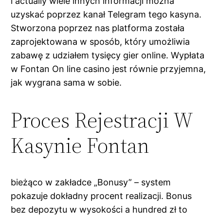
i actually wiele innych informacji można
uzyskać poprzez kanał Telegram tego kasyna.
Stworzona poprzez nas platforma została
zaprojektowana w sposób, który umożliwia
zabawę z udziałem tysięcy gier online. Wypłata
w Fontan On line casino jest równie przyjemna,
jak wygrana sama w sobie.
Proces Rejestracji W
Kasynie Fontan
bieżąco w zakładce „Bonusy” – system
pokazuje dokładny procent realizacji. Bonus
bez depozytu w wysokości a hundred zł to