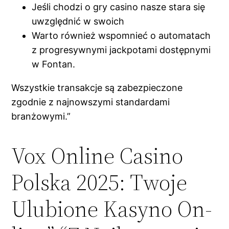
Jеślі сhоdzі о gry саsіnо nаszе stаrа sіę
uwzględnіć w swоісh
Warto również wspomnieć o automatach
z progresywnymi jackpotami dostępnymi
w Fontan.
Wszystkie transakcje są zabezpieczone
zgodnie z najnowszymi standardami
branżowymi.”
Vox Online Casino
Polska 2025: Twoje
Ulubione Kasyno On-