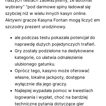
naszych testach zauważyliśmy, że automat
wybrany” “pod darmowe spiny ładował się
szybciej niż w wielu innych kasyn online.
Aktywni gracze Kasyna Fontan mogą liczyć em
szczodry prezent urodzinowy.
ale podczas testu pokazała potencjał do
naprawdę dużych pojedynczych trafień.
Gry zostały podzielone na dedykowane
kategorie, co ułatwia odnalezienie
ulubionego gatunku.
Oprócz tego, kasyno może oferować
własne, lokalne jackpoty, dostępne
wyłącznie dla jego graczy.
Najlepiej wypadała pomoc w kwestiach
logowania i wypłat, choć na bardziej
techniczne pytania dotyczące gier