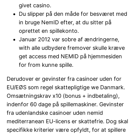
givet casino.
Du slipper på den måde for besværet med
in bruge NemID efter, at du sitter på
oprettet en spillekonto.
Januar 2012 var sobre af ændringerne,
with alle udbydere fremover skulle kræve
get access med NEMID på hjemmesiden
for from kunne spille.
Derudover er gevinster fra casinoer uden for
EU/EØS som regel skattepligtige we Danmark.
Omsætningskrav x10 (bonus + indbetaling),
indenfor 60 dage på spillemaskiner. Gevinster
fra udenlandske casinoer uden nemid
mediterranean EU-licens er skattefrie. Dog skal
specifikke kriterier være opfyldt, for at spillere