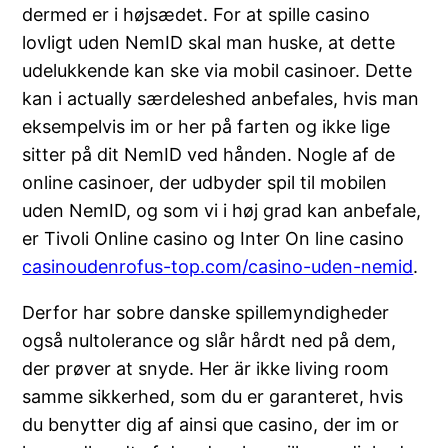
dermed er i højsædet. For at spille casino
lovligt uden NemID skal man huske, at dette
udelukkende kan ske via mobil casinoer. Dette
kan i actually særdeleshed anbefales, hvis man
eksempelvis im or her på farten og ikke lige
sitter på dit NemID ved hånden. Nogle af de
online casinoer, der udbyder spil til mobilen
uden NemID, og som vi i høj grad kan anbefale,
er Tivoli Online casino og Inter On line casino
casinoudenrofus-top.com/casino-uden-nemid
.
Derfor har sobre danske spillemyndigheder
også nultolerance og slår hårdt ned på dem,
der prøver at snyde. Her är ikke living room
samme sikkerhed, som du er garanteret, hvis
du benytter dig af ainsi que casino, der im or