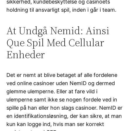
sikkerhed, kundebeskyttelse og casinoets
holdning til ansvarligt spil, inden i går i team.
At Undgå Nemid: Ainsi
Que Spil Med Cellular
Enheder
Det er nemt at blive betaget af alle fordelene
ved online casinoer uden NemID og dermed
glemme ulemperne. Eller at fare vild i
ulemperne samt ikke se nogen fordele ved in
spille på han eller hon slags casinoer. NemID er
en identifikationsløsning, der kan sikre, at man
kun kan logge ind, hvis man ser korrekt