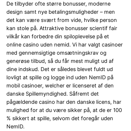
De tilbyder ofte større bonusser, moderne
design samt nye betalingsmuligheder – men
det kan være svært from vide, hvilke person
kan stole på. Attraktive bonusser scientif fair
vilkår kan forbedre din spiloplevelse på et
online casino uden nemid. Vi har valgt casinoer
med gennemsigtige omsætningskrav og
generøse tilbud, så du får mest muligt ud af
dine indskud. Det er således blevet fuldt ud
lovligt at spille og logge ind uden NemID på
mobil casinoer, welcher er licenseret af den
danske Spillemyndighed. Såfremt det
pågældende casino har den danske licens, har
mulighed for at du være sikker på, at de er 100
% sikkert at spille, selvom det foregår uden
NemID.