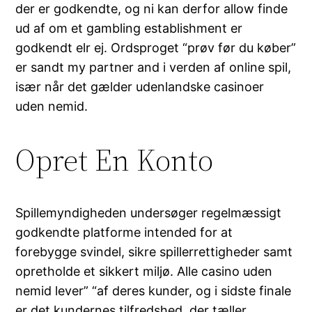
der er godkendte, og ni kan derfor allow finde
ud af om et gambling establishment er
godkendt elr ej. Ordsproget “prøv før du køber”
er sandt my partner and i verden af online spil,
især når det gælder udenlandske casinoer
uden nemid.
Opret En Konto
Spillemyndigheden undersøger regelmæssigt
godkendte platforme intended for at
forebygge svindel, sikre spillerrettigheder samt
opretholde et sikkert miljø. Alle casino uden
nemid lever” “af deres kunder, og i sidste finale
er det kundernes tilfredshed, der tæller.