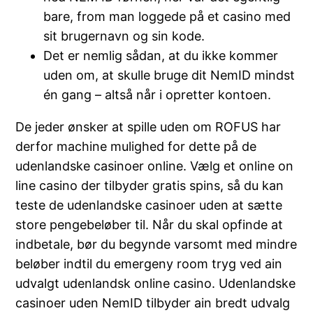
bare, from man loggede på et casino med
sit brugernavn og sin kode.
Det er nemlig sådan, at du ikke kommer
uden om, at skulle bruge dit NemID mindst
én gang – altså når i opretter kontoen.
De jeder ønsker at spille uden om ROFUS har
derfor machine mulighed for dette på de
udenlandske casinoer online. Vælg et online on
line casino der tilbyder gratis spins, så du kan
teste de udenlandske casinoer uden at sætte
store pengebeløber til. Når du skal opfinde at
indbetale, bør du begynde varsomt med mindre
beløber indtil du emergeny room tryg ved ain
udvalgt udenlandsk online casino. Udenlandske
casinoer uden NemID tilbyder ain bredt udvalg