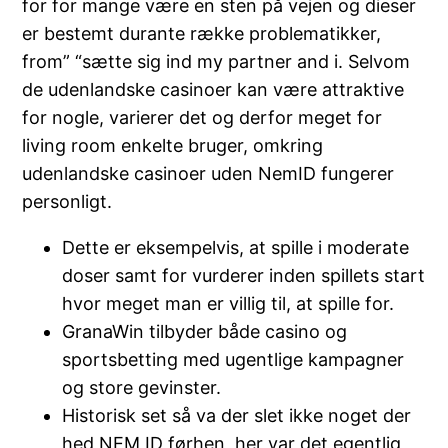
for for mange være en sten på vejen og dieser
er bestemt durante række problematikker,
from” “sætte sig ind my partner and i. Selvom
de udenlandske casinoer kan være attraktive
for nogle, varierer det og derfor meget for
living room enkelte bruger, omkring
udenlandske casinoer uden NemID fungerer
personligt.
Dette er eksempelvis, at spille i moderate
doser samt for vurderer inden spillets start
hvor meget man er villig til, at spille for.
GranaWin tilbyder både casino og
sportsbetting med ugentlige kampagner
og store gevinster.
Historisk set så va der slet ikke noget der
hed NEM ID førhen, her var det egentlig