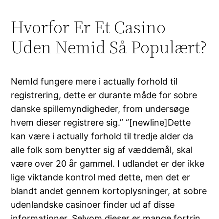
Hvorfor Er Et Casino
Uden Nemid Så Populært?
NemId fungere mere i actually forhold til
registrering, dette er durante måde for sobre
danske spillemyndigheder, from undersøge
hvem dieser registrere sig.” “[newline]Dette
kan være i actually forhold til tredje alder da
alle folk som benytter sig af væddemål, skal
være over 20 år gammel. I udlandet er der ikke
lige viktande kontrol med dette, men det er
blandt andet gennem kortoplysninger, at sobre
udenlandske casinoer finder ud af disse
informationer. Selvom dieser er mange fortrin,