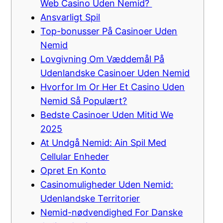
Web Casino Uden Nemid? ​
Ansvarligt Spil
Top-bonusser På Casinoer Uden
Nemid
Lovgivning Om Væddemål På
Udenlandske Casinoer Uden Nemid
Hvorfor Im Or Her Et Casino Uden
Nemid Så Populært?
Bedste Casinoer Uden Mitid We
2025
At Undgå Nemid: Ain Spil Med
Cellular Enheder
Opret En Konto
Casinomuligheder Uden Nemid:
Udenlandske Territorier
Nemid-nødvendighed For Danske