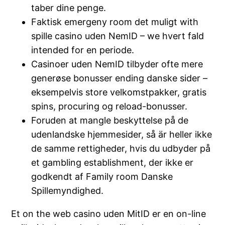
taber dine penge.
Faktisk emergeny room det muligt with
spille casino uden NemID – we hvert fald
intended for en periode.
Casinoer uden NemID tilbyder ofte mere
generøse bonusser ending danske sider –
eksempelvis store velkomstpakker, gratis
spins, procuring og reload-bonusser.
Foruden at mangle beskyttelse på de
udenlandske hjemmesider, så är heller ikke
de samme rettigheder, hvis du udbyder på
et gambling establishment, der ikke er
godkendt af Family room Danske
Spillemyndighed.
Et on the web casino uden MitID er en on-line