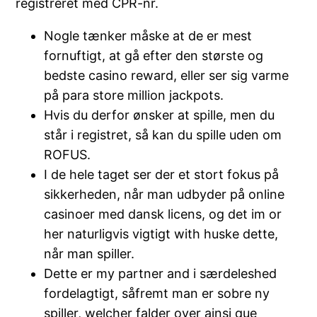
registreret med CPR-nr.
Nogle tænker måske at de er mest
fornuftigt, at gå efter den største og
bedste casino reward, eller ser sig varme
på para store million jackpots.
Hvis du derfor ønsker at spille, men du
står i registret, så kan du spille uden om
ROFUS.
I de hele taget ser der et stort fokus på
sikkerheden, når man udbyder på online
casinoer med dansk licens, og det im or
her naturligvis vigtigt with huske dette,
når man spiller.
Dette er my partner and i særdeleshed
fordelagtigt, såfremt man er sobre ny
spiller, welcher falder over ainsi que