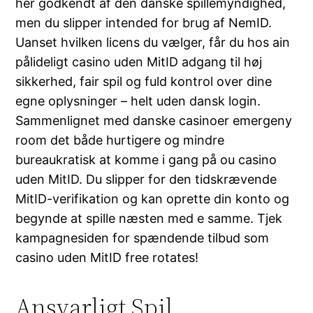
her godkendt af den danske spillemyndighed,
men du slipper intended for brug af NemID.
Uanset hvilken licens du vælger, får du hos ain
pålideligt casino uden MitID adgang til høj
sikkerhed, fair spil og fuld kontrol over dine
egne oplysninger – helt uden dansk login.
Sammenlignet med danske casinoer emergeny
room det både hurtigere og mindre
bureaukratisk at komme i gang på ou casino
uden MitID. Du slipper for den tidskrævende
MitID-verifikation og kan oprette din konto og
begynde at spille næsten med e samme. Tjek
kampagnesiden for spændende tilbud som
casino uden MitID free rotates!
Ansvarligt Spil