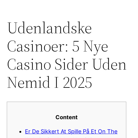
Udenlandske
Casinoer: 5 Nye
Casino Sider Uden
Nemid I 2025
Content
Er De Sikkert At Spille På Et On The