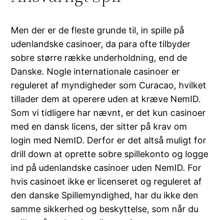
Men der er de fleste grunde til, in spille på
udenlandske casinoer, da para ofte tilbyder
sobre større række underholdning, end de
Danske. Nogle internationale casinoer er
reguleret af myndigheder som Curacao, hvilket
tillader dem at operere uden at kræve NemID.
Som vi tidligere har nævnt, er det kun casinoer
med en dansk licens, der sitter på krav om
login med NemID. Derfor er det altså muligt for
drill down at oprette sobre spillekonto og logge
ind på udenlandske casinoer uden NemID. For
hvis casinoet ikke er licenseret og reguleret af
den danske Spillemyndighed, har du ikke den
samme sikkerhed og beskyttelse, som når du