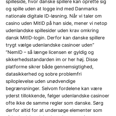
spilleside, hvor danske spillere kan oprette sig
og spille uden at logge ind med Danmarks
nationale digitale ID-løsning. Når vi taler om
casino uden MitID på han side, mener vi netop
udenlandske spillesider uden krav omkring
dansk MitID-login. Derfor kan danske spillere
trygt vælge udenlandske casinoer uden”
“NemID – så længe licensen er gyldig og
sikkerhedsstandarden im or her høj. Disse
platforme sikrer både gennemsigtighed,
datasikkerhed og sobre problemfri
spiloplevelse uden unødvendige
begrænsninger. Selvom fordelene kan være
yderst tillokkende, følger udenlandske casinoer
ofte ikke de samme regler som danske. Sørg
derfor altid for at undersøge elementer som