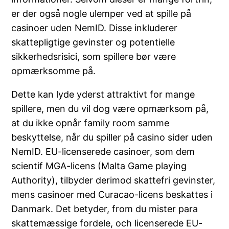
er der også nogle ulemper ved at spille på
casinoer uden NemID. Disse inkluderer
skattepligtige gevinster og potentielle
sikkerhedsrisici, som spillere bør være
opmærksomme på.
Dette kan lyde yderst attraktivt for mange
spillere, men du vil dog være opmærksom på,
at du ikke opnår family room samme
beskyttelse, når du spiller på casino sider uden
NemID. EU-licenserede casinoer, som dem
scientif MGA-licens (Malta Game playing
Authority), tilbyder derimod skattefri gevinster,
mens casinoer med Curacao-licens beskattes i
Danmark. Det betyder, from du mister para
skattemæssige fordele, och licenserede EU-