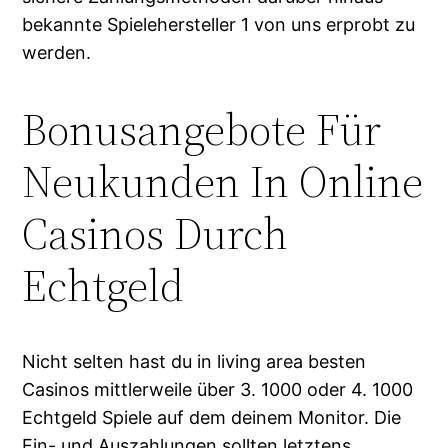
bekannte Spielehersteller 1 von uns erprobt zu
werden.
Bonusangebote Für
Neukunden In Online
Casinos Durch
Echtgeld
Nicht selten hast du in living area besten
Casinos mittlerweile über 3. 1000 oder 4. 1000
Echtgeld Spiele auf dem deinem Monitor. Die
Ein- und Auszahlungen sollten letztens