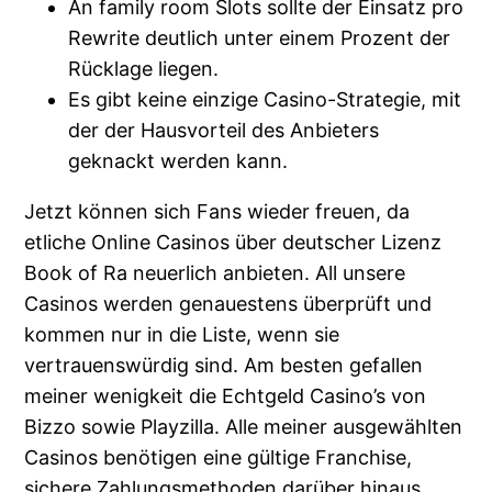
An family room Slots sollte der Einsatz pro
Rewrite deutlich unter einem Prozent der
Rücklage liegen.
Es gibt keine einzige Casino-Strategie, mit
der der Hausvorteil des Anbieters
geknackt werden kann.
Jetzt können sich Fans wieder freuen, da
etliche Online Casinos über deutscher Lizenz
Book of Ra neuerlich anbieten. All unsere
Casinos werden genauestens überprüft und
kommen nur in die Liste, wenn sie
vertrauenswürdig sind. Am besten gefallen
meiner wenigkeit die Echtgeld Casino’s von
Bizzo sowie Playzilla. Alle meiner ausgewählten
Casinos benötigen eine gültige Franchise,
sichere Zahlungsmethoden darüber hinaus