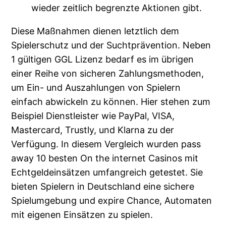
wieder zeitlich begrenzte Aktionen gibt.
Diese Maßnahmen dienen letztlich dem
Spielerschutz und der Suchtprävention. Neben
1 gültigen GGL Lizenz bedarf es im übrigen
einer Reihe von sicheren Zahlungsmethoden,
um Ein- und Auszahlungen von Spielern
einfach abwickeln zu können. Hier stehen zum
Beispiel Dienstleister wie PayPal, VISA,
Mastercard, Trustly, und Klarna zu der
Verfügung. In diesem Vergleich wurden pass
away 10 besten On the internet Casinos mit
Echtgeldeinsätzen umfangreich getestet. Sie
bieten Spielern in Deutschland eine sichere
Spielumgebung und expire Chance, Automaten
mit eigenen Einsätzen zu spielen.