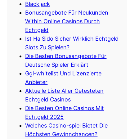
Blackjack
Bonusangebote Für Neukunden
Within Online Casinos Durch
Echtgeld
Ist Ha Sido Sicher Wirklich Echtgeld
Slots Zu Spielen?
Die Besten Bonusangebote Für
Deutsche Spieler Erklärt
Ggl-whitelist Und Lizenzierte
Anbieter
Aktuelle Liste Aller Getesteten
Echtgeld Casinos
Die Besten Online Casinos Mit
Echtgeld 2025
Welches Casino-spiel Bietet Die
Höchsten Gewinnchancen?