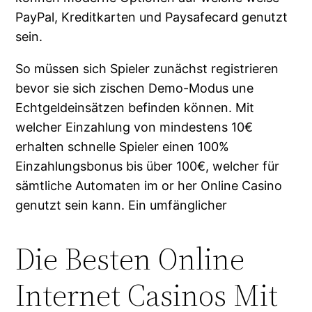
PayPal, Kreditkarten und Paysafecard genutzt
sein.
So müssen sich Spieler zunächst registrieren
bevor sie sich zischen Demo-Modus une
Echtgeldeinsätzen befinden können. Mit
welcher Einzahlung von mindestens 10€
erhalten schnelle Spieler einen 100%
Einzahlungsbonus bis über 100€, welcher für
sämtliche Automaten im or her Online Casino
genutzt sein kann. Ein umfänglicher
Die Besten Online
Internet Casinos Mit