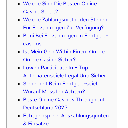
Welche Sind Die Besten Online
Casino Spiele?
Welche Zahlungsmethoden Stehen
Für Einzahlungen Zur Verfügung?
Boni Bei Einzahlungen In Echtgeld-
casinos
Ist Mein Geld Within Einem Online
Online Casino Sicher?
Löwen Participate In – Top
Automatenspiele Legal Und Sicher
Sicherheit Beim Echtgeld-spiel:
Worauf Muss Ich Achten?
Beste Online Casinos Throughout
Deutschland 2025
Echtgeldspiele: Auszahlungsquoten
& Einsätze