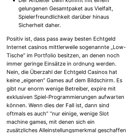
Der Anbieter bwin kommt mit einem
gelungenen Gesamtpaket aus Vielfalt,
Spielerfreundlichkeit darüber hinaus
Sicherheit daher.
Positiv ist, dass pass away besten Echtgeld
Internet casinos mittlerweile sogenannte „Low-
Tische“ im Portfolio besitzen, an denen noch
immer geringe Einsätze in ordnung werden.
Nein, die Überzahl der Echtgeld Casinos hat
keine „eigenen“ Games auf dem Bildschirm. Es
gibt nur enorm wenige Betreiber, expire mit
exklusiven Spiel-Programmierungen aufwarten
können. Wenn dies der Fall ist, dann sind
oftmals es auch” “nur einige, wenige Slot
machine games, mit denen sich ein
zusätzliches Alleinstellungsmerkmal geschaffen