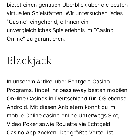
bietet einen genauen Überblick über die besten
virtuellen Spielstätten. Wir untersuchen jedes
“Casino” eingehend, o Ihnen ein
unvergleichliches Spielerlebnis im “Casino
Online” zu garantieren.
Blackjack
In unserem Artikel über Echtgeld Casino
Programs, findet ihr pass away besten mobilen
On-line Casinos in Deutschland für iOS ebenso
Android. Mit diesen Anbietern könnt du im
mobile Online casino online Unterwegs Slot,
Video Poker sowie Roulette via Echtgeld
Casino App zocken. Der größte Vorteil ist