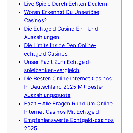
Live Spiele Durch Echten Dealern
Woran Erkennst Du Unseriöse
Casinos?
Die Echtgeld Casino Ein- Und
Auszahlungen
Die Limits Inside Den Online-
echtgeld Casinos
Unser Fazit Zum Echtgeld-
spielbanken-vergleich
Die Besten Online Internet Casinos
In Deutschland 2025 Mit Bester
Auszahlungsquote
Fazit – Alle Fragen Rund Um Online
Internet Casinos Mit Echtgeld
Empfehlenswerte Echtgeld-casinos
2025