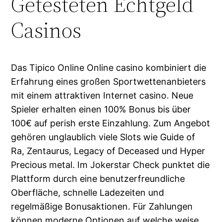
Getesteten Echtgeld
Casinos
Das Tipico Online Online casino kombiniert die
Erfahrung eines großen Sportwettenanbieters
mit einem attraktiven Internet casino. Neue
Spieler erhalten einen 100% Bonus bis über
100€ auf perish erste Einzahlung. Zum Angebot
gehören unglaublich viele Slots wie Guide of
Ra, Zentaurus, Legacy of Deceased und Hyper
Precious metal. Im Jokerstar Check punktet die
Plattform durch eine benutzerfreundliche
Oberfläche, schnelle Ladezeiten und
regelmäßige Bonusaktionen. Für Zahlungen
können moderne Optionen auf welche weise