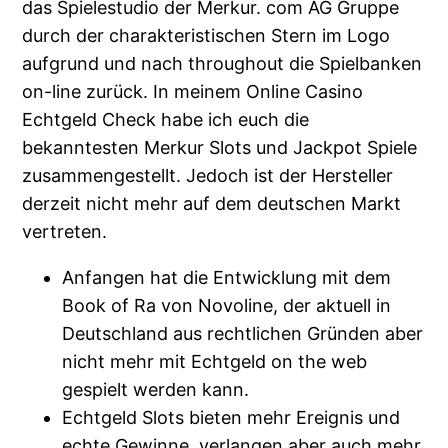
das Spielestudio der Merkur. com AG Gruppe
durch der charakteristischen Stern im Logo
aufgrund und nach throughout die Spielbanken
on-line zurück. In meinem Online Casino
Echtgeld Check habe ich euch die
bekanntesten Merkur Slots und Jackpot Spiele
zusammengestellt. Jedoch ist der Hersteller
derzeit nicht mehr auf dem deutschen Markt
vertreten.
Anfangen hat die Entwicklung mit dem
Book of Ra von Novoline, der aktuell in
Deutschland aus rechtlichen Gründen aber
nicht mehr mit Echtgeld on the web
gespielt werden kann.
Echtgeld Slots bieten mehr Ereignis und
echte Gewinne, verlangen aber auch mehr