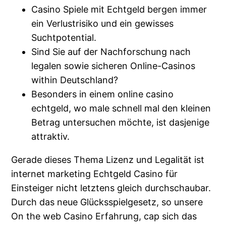
Casino Spiele mit Echtgeld bergen immer
ein Verlustrisiko und ein gewisses
Suchtpotential.
Sind Sie auf der Nachforschung nach
legalen sowie sicheren Online-Casinos
within Deutschland?
Besonders in einem online casino
echtgeld, wo male schnell mal den kleinen
Betrag untersuchen möchte, ist dasjenige
attraktiv.
Gerade dieses Thema Lizenz und Legalität ist
internet marketing Echtgeld Casino für
Einsteiger nicht letztens gleich durchschaubar.
Durch das neue Glücksspielgesetz, so unsere
On the web Casino Erfahrung, cap sich das