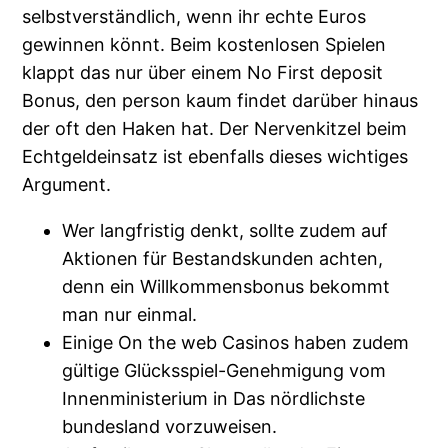
selbstverständlich, wenn ihr echte Euros
gewinnen könnt. Beim kostenlosen Spielen
klappt das nur über einem No First deposit
Bonus, den person kaum findet darüber hinaus
der oft den Haken hat. Der Nervenkitzel beim
Echtgeldeinsatz ist ebenfalls dieses wichtiges
Argument.
Wer langfristig denkt, sollte zudem auf
Aktionen für Bestandskunden achten,
denn ein Willkommensbonus bekommt
man nur einmal.
Einige On the web Casinos haben zudem
gültige Glücksspiel-Genehmigung vom
Innenministerium in Das nördlichste
bundesland vorzuweisen.