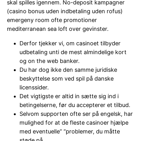
skal spilles igennem. No-deposit kampagner
(casino bonus uden indbetaling uden rofus)
emergeny room ofte promotioner
mediterranean sea loft over gevinster.
Derfor tjekker vi, om casinoet tilbyder
udbetaling unti de mest almindelige kort
og on the web banker.
Du har dog ikke den samme juridiske
beskyttelse som ved spil på danske
licenssider.
Det vigtigste er altid in sætte sig ind i
betingelserne, før du accepterer et tilbud.
Selvom supporten ofte ser på engelsk, har
mulighed for at de fleste casinoer hjælpe
med eventuelle” “problemer, du måtte
støde på.