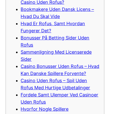
Casino Uden Rofus?
Bookmakere Uden Dansk Licens –
Hvad Du Skal Vide
Hvad Er Rofus, Samt Hvordan
Fungerer Det?
Bonusser På Betting Sider Uden
Rofus
Sammenligning Med Licenserede
Sider
Casino Bonusser Uden Rofus – Hvad
Kan Danske Spillere Forvente?
Casino Uden Rofus – Spil Uden
Rofus Med Hurtige Udbetalinger
Fordele Samt Ulemper Ved Casinoer
Uden Rofus
Hvorfor Nogle Spillere