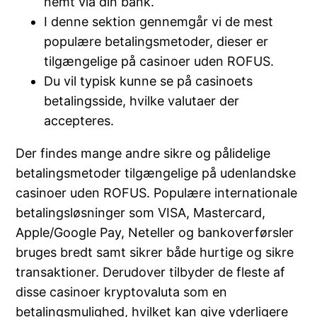
nemt via din bank.
I denne sektion gennemgår vi de mest
populære betalingsmetoder, dieser er
tilgængelige på casinoer uden ROFUS.
Du vil typisk kunne se på casinoets
betalingsside, hvilke valutaer der
accepteres.
Der findes mange andre sikre og pålidelige
betalingsmetoder tilgængelige på udenlandske
casinoer uden ROFUS. Populære internationale
betalingsløsninger som VISA, Mastercard,
Apple/Google Pay, Neteller og bankoverførsler
bruges bredt samt sikrer både hurtige og sikre
transaktioner. Derudover tilbyder de fleste af
disse casinoer kryptovaluta som en
betalingsmulighed, hvilket kan give yderligere