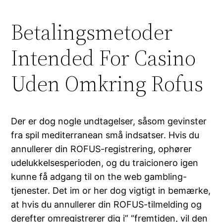
Betalingsmetoder
Intended For Casino
Uden Omkring Rofus
Der er dog nogle undtagelser, såsom gevinster
fra spil mediterranean små indsatser. Hvis du
annullerer din ROFUS-registrering, ophører
udelukkelsesperioden, og du traicionero igen
kunne få adgang til on the web gambling-
tjenester. Det im or her dog vigtigt in bemærke,
at hvis du annullerer din ROFUS-tilmelding og
derefter omregistrerer dig i” “fremtiden, vil den