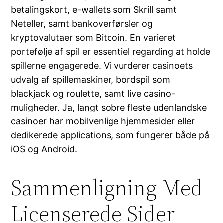
betalingskort, e-wallets som Skrill samt
Neteller, samt bankoverførsler og
kryptovalutaer som Bitcoin. En varieret
portefølje af spil er essentiel regarding at holde
spillerne engagerede. Vi vurderer casinoets
udvalg af spillemaskiner, bordspil som
blackjack og roulette, samt live casino-
muligheder. Ja, langt sobre fleste udenlandske
casinoer har mobilvenlige hjemmesider eller
dedikerede applications, som fungerer både på
iOS og Android.
Sammenligning Med
Licenserede Sider