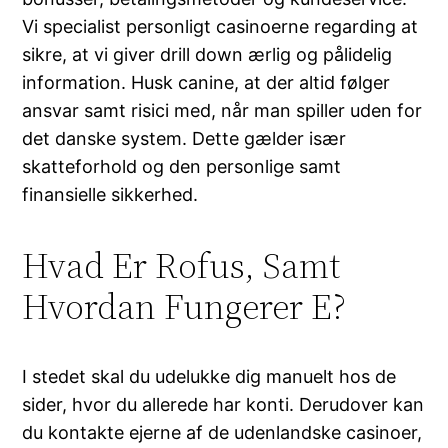
Vi specialist personligt casinoerne regarding at
sikre, at vi giver drill down ærlig og pålidelig
information. Husk canine, at der altid følger
ansvar samt risici med, når man spiller uden for
det danske system. Dette gælder især
skatteforhold og den personlige samt
finansielle sikkerhed.
Hvad Er Rofus, Samt
Hvordan Fungerer E?
I stedet skal du udelukke dig manuelt hos de
sider, hvor du allerede har konti. Derudover kan
du kontakte ejerne af de udenlandske casinoer,