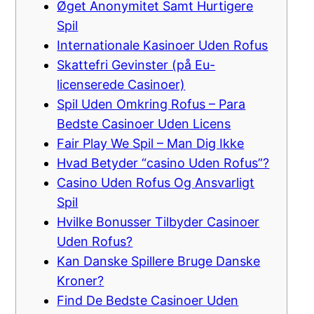
Øget Anonymitet Samt Hurtigere
Spil
Internationale Kasinoer Uden Rofus
Skattefri Gevinster (på Eu-
licenserede Casinoer)
Spil Uden Omkring Rofus – Para
Bedste Casinoer Uden Licens
Fair Play We Spil – Man Dig Ikke
Hvad Betyder “casino Uden Rofus”?
Casino Uden Rofus Og Ansvarligt
Spil
Hvilke Bonusser Tilbyder Casinoer
Uden Rofus?
Kan Danske Spillere Bruge Danske
Kroner?
Find De Bedste Casinoer Uden