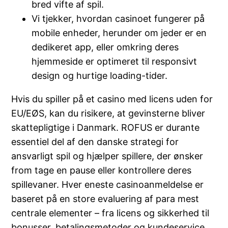
bred vifte af spil.
Vi tjekker, hvordan casinoet fungerer på
mobile enheder, herunder om jeder er en
dedikeret app, eller omkring deres
hjemmeside er optimeret til responsivt
design og hurtige loading-tider.
Hvis du spiller på et casino med licens uden for
EU/EØS, kan du risikere, at gevinsterne bliver
skattepligtige i Danmark. ROFUS er durante
essentiel del af den danske strategi for
ansvarligt spil og hjælper spillere, der ønsker
from tage en pause eller kontrollere deres
spillevaner. Hver eneste casinoanmeldelse er
baseret på en store evaluering af para mest
centrale elementer – fra licens og sikkerhed til
bonusser, betalingsmetoder og kundeservice.