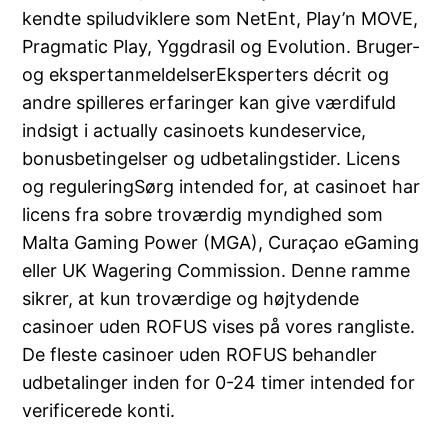
kendte spiludviklere som NetEnt, Play’n MOVE,
Pragmatic Play, Yggdrasil og Evolution. Bruger-
og ekspertanmeldelserEksperters décrit og
andre spilleres erfaringer kan give værdifuld
indsigt i actually casinoets kundeservice,
bonusbetingelser og udbetalingstider. Licens
og reguleringSørg intended for, at casinoet har
licens fra sobre troværdig myndighed som
Malta Gaming Power (MGA), Curaçao eGaming
eller UK Wagering Commission. Denne ramme
sikrer, at kun troværdige og højtydende
casinoer uden ROFUS vises på vores rangliste.
De fleste casinoer uden ROFUS behandler
udbetalinger inden for 0-24 timer intended for
verificerede konti.