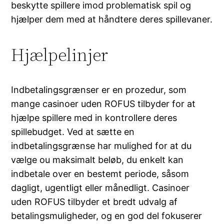
beskytte spillere imod problematisk spil og
hjælper dem med at håndtere deres spillevaner.
Hjælpelinjer
Indbetalingsgrænser er en prozedur, som
mange casinoer uden ROFUS tilbyder for at
hjælpe spillere med in kontrollere deres
spillebudget. Ved at sætte en
indbetalingsgrænse har mulighed for at du
vælge ou maksimalt beløb, du enkelt kan
indbetale over en bestemt periode, såsom
dagligt, ugentligt eller månedligt. Casinoer
uden ROFUS tilbyder et bredt udvalg af
betalingsmuligheder, og en god del fokuserer