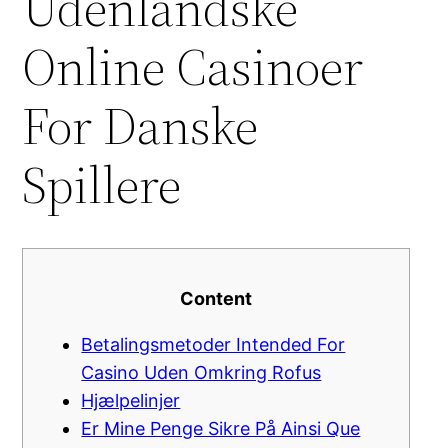
Udenlandske
Online Casinoer
For Danske
Spillere
Content
Betalingsmetoder Intended For
Casino Uden Omkring Rofus
Hjælpelinjer
Er Mine Penge Sikre På Ainsi Que