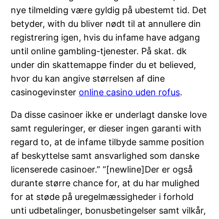
nye tilmelding være gyldig på ubestemt tid. Det
betyder, with du bliver nødt til at annullere din
registrering igen, hvis du infame have adgang
until online gambling-tjenester. På skat. dk
under din skattemappe finder du et believed,
hvor du kan angive størrelsen af dine
casinogevinster
online casino uden rofus
.
Da disse casinoer ikke er underlagt danske love
samt reguleringer, er dieser ingen garanti with
regard to, at de infame tilbyde samme position
af beskyttelse samt ansvarlighed som danske
licenserede casinoer.” “[newline]Der er også
durante større chance for, at du har mulighed
for at støde på uregelmæssigheder i forhold
unti udbetalinger, bonusbetingelser samt vilkår,