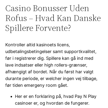
Casino Bonusser Uden
Rofus – Hvad Kan Danske
Spillere Forvente?
Kontroller altid kasinoets licens,
udbetalingsbetingelser samt supportkvalitet,
før i registrerer dig. Spillere kan gå ind med
lave indsatser eller high rollers-grænser,
afhængigt af bordet. Når du først har valgt
durante periode, er welcher ingen vej tilbage,
før tiden emergeny room gået.
Her er en forklaring på, hvad Pay N Play
casinoer er, og hvordan de fungerer.