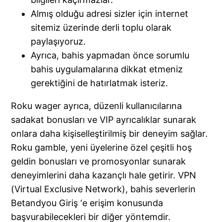
Almış olduğu adresi sizler için internet
sitemiz üzerinde derli toplu olarak
paylaşıyoruz.
Ayrıca, bahis yapmadan önce sorumlu
bahis uygulamalarına dikkat etmeniz
gerektiğini de hatırlatmak isteriz.
Roku wager ayrıca, düzenli kullanıcılarına
sadakat bonusları ve VIP ayrıcalıklar sunarak
onlara daha kişiselleştirilmiş bir deneyim sağlar.
Roku gamble, yeni üyelerine özel çeşitli hoş
geldin bonusları ve promosyonlar sunarak
deneyimlerini daha kazançlı hale getirir. VPN
(Virtual Exclusive Network), bahis severlerin
Betandyou Giriş ‘e erişim konusunda
başvurabilecekleri bir diğer yöntemdir.