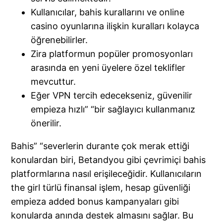
Kullanıcılar, bahis kurallarını ve online
casino oyunlarına ilişkin kuralları kolayca
öğrenebilirler.
Zira platformun popüler promosyonları
arasında en yeni üyelere özel teklifler
mevcuttur.
Eğer VPN tercih edecekseniz, güvenilir
empieza hızlı” “bir sağlayıcı kullanmanız
önerilir.
Bahis” “severlerin durante çok merak ettiği
konulardan biri, Betandyou gibi çevrimiçi bahis
platformlarına nasıl erişileceğidir. Kullanıcıların
the girl türlü finansal işlem, hesap güvenliği
empieza added bonus kampanyaları gibi
konularda anında destek almasını sağlar. Bu