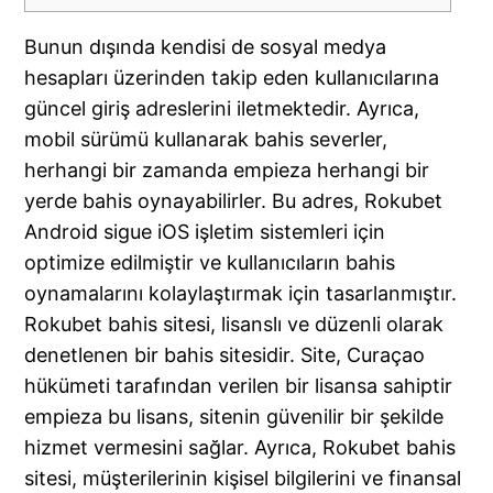
Bunun dışında kendisi de sosyal medya
hesapları üzerinden takip eden kullanıcılarına
güncel giriş adreslerini iletmektedir. Ayrıca,
mobil sürümü kullanarak bahis severler,
herhangi bir zamanda empieza herhangi bir
yerde bahis oynayabilirler. Bu adres, Rokubet
Android sigue iOS işletim sistemleri için
optimize edilmiştir ve kullanıcıların bahis
oynamalarını kolaylaştırmak için tasarlanmıştır.
Rokubet bahis sitesi, lisanslı ve düzenli olarak
denetlenen bir bahis sitesidir. Site, Curaçao
hükümeti tarafından verilen bir lisansa sahiptir
empieza bu lisans, sitenin güvenilir bir şekilde
hizmet vermesini sağlar. Ayrıca, Rokubet bahis
sitesi, müşterilerinin kişisel bilgilerini ve finansal