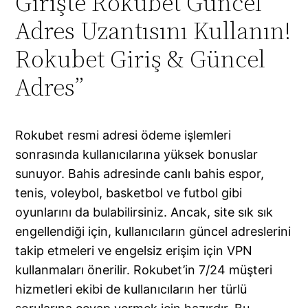
Girişte Rokubet Güncel
Adres Uzantısını Kullanın!
Rokubet Giriş & Güncel
Adres”
Rokubet resmi adresi ödeme işlemleri
sonrasında kullanıcılarına yüksek bonuslar
sunuyor. Bahis adresinde canlı bahis espor,
tenis, voleybol, basketbol ve futbol gibi
oyunlarını da bulabilirsiniz. Ancak, site sık sık
engellendiği için, kullanıcıların güncel adreslerini
takip etmeleri ve engelsiz erişim için VPN
kullanmaları önerilir. Rokubet’in 7/24 müşteri
hizmetleri ekibi de kullanıcıların her türlü