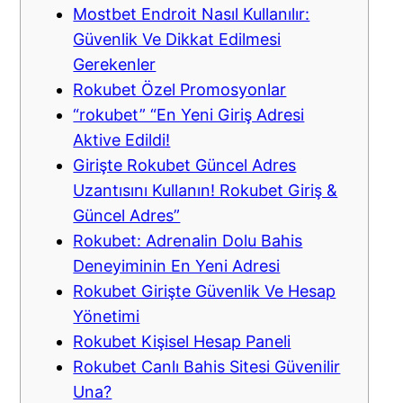
Mostbet Endroit Nasıl Kullanılır:
Güvenlik Ve Dikkat Edilmesi
Gerekenler
Rokubet Özel Promosyonlar
“rokubet” “En Yeni Giriş Adresi
Aktive Edildi!
Girişte Rokubet Güncel Adres
Uzantısını Kullanın! Rokubet Giriş &
Güncel Adres”
Rokubet: Adrenalin Dolu Bahis
Deneyiminin En Yeni Adresi
Rokubet Girişte Güvenlik Ve Hesap
Yönetimi
Rokubet Kişisel Hesap Paneli
Rokubet Canlı Bahis Sitesi Güvenilir
Una?