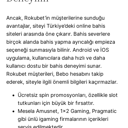
Ancak, Rokubet’in müşterilerine sunduğu
avantajlar, siteyi Türkiye’deki online bahis
siteleri arasında öne çıkarır. Bahis severlere
birçok alanda bahis yapma ayrıcalığı empieza
seçeneği sunmasıyla bilinir. Android ve İOS
uygulama, kullanıcılara daha hızlı ve daha
kullanıcı dostu bir bahis deneyimi sunar.
Rokubet müşterileri, Bebo hesabını takip
ederek, siteyle ilgili önemli bilgileri kaçırmazlar.
Ücretsiz spin promosyonları, özellikle slot
tutkunları için büyük bir fırsattır.
Mesela Amusnet, 1×2 Gaming, Pragmatic
gibi ünlü igaming firmalarının içerikleri
servis edilmektedir.