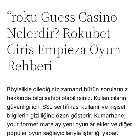
“roku Guess Casino
Nelerdir? Rokubet
Giris Empieza Oyun
Rehberi
Böylelikle dilediğiniz zamand bütün sorularınız
hakkında bilgi sahibi olabilirsiniz. Kullanıcıların
güvenliği için SSL sertifikası kullanır ve kişisel
bilgilerin gizliliğine özen gösterir. Kumarhane,
your former mate ay yeni oyunlar ekler ve diğer
popüler oyun sağlayıcılarıyla işbirliği yapar.