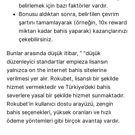
belirlemek için bazı faktörler vardır.
Bonusu aldıktan sonra, belirtilen çevrim
şartını tamamlayarak (örneğin, 10x reward
miktarı kadar bahis yaparak) kazançlarınızı
çekebilirsiniz.
Bunlar arasında düşük itibar, ” “düşük
düzenleyici standartlar empieza lisansın
yalnızca on the internet bahis sitelerine
verilmesi yer alır. Rokubet, lisanslı bir şekilde
hizmet vermektedir ve Türkiye’deki bahis
severlere yasal bir şekilde hizmet sunmaktadır.
Rokubet’in kullanıcı dostu arayüzü, zengin
bahis seçenekleri, yüksek oranları ve hızlı
ödeme yöntemleri gibi birçok avantajı vardır.