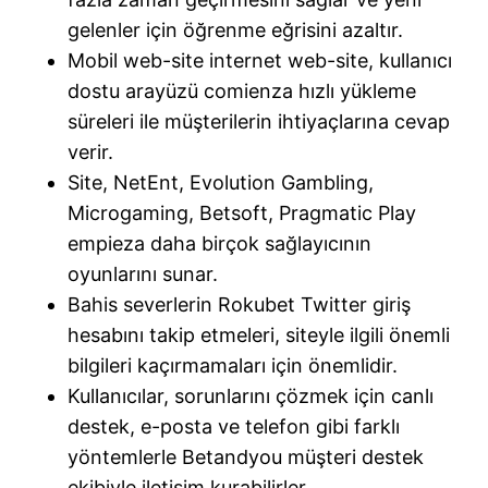
gelenler için öğrenme eğrisini azaltır.
Mobil web-site internet web-site, kullanıcı
dostu arayüzü comienza hızlı yükleme
süreleri ile müşterilerin ihtiyaçlarına cevap
verir.
Site, NetEnt, Evolution Gambling,
Microgaming, Betsoft, Pragmatic Play
empieza daha birçok sağlayıcının
oyunlarını sunar.
Bahis severlerin Rokubet Twitter giriş
hesabını takip etmeleri, siteyle ilgili önemli
bilgileri kaçırmamaları için önemlidir.
Kullanıcılar, sorunlarını çözmek için canlı
destek, e-posta ve telefon gibi farklı
yöntemlerle Betandyou müşteri destek
ekibiyle iletişim kurabilirler.