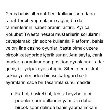
Geniş bahis alternatifleri, kullanıcıların daha
rahat tercih yapmalarını sağlar, bu da
tahminlerinin isabet oranını artırır. Ayrıca,
Rokubet Tweets hesabı müşterilerin sorularını
cevaplamak için sobre kullanılır. Platform, bahis
ve on-line casino oyunları başta olmak üzere
birçok kategoride içerik sunar. Ana sayfa, canlı
maçların oranlarından position oyunlarına kadar
geniş bir yelpazeye sahiptir. Sitenin en dikkat
çekici yönlerinden biri ise kategori bazlı
ayrımların sade bir tasarımla sunulmasıdır.
Futbol, basketbol, tenis, beyzbol gibi
popüler spor dallarının yanı sıra daha
birçok spor dalında bahis yapma imkanı