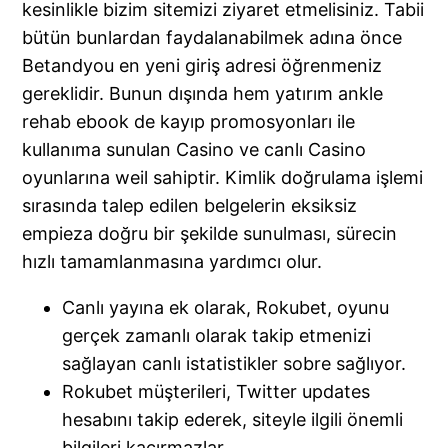
kesinlikle bizim sitemizi ziyaret etmelisiniz. Tabii
bütün bunlardan faydalanabilmek adına önce
Betandyou en yeni giriş adresi öğrenmeniz
gereklidir. Bunun dışında hem yatırım ankle
rehab ebook de kayıp promosyonları ile
kullanıma sunulan Casino ve canlı Casino
oyunlarına weil sahiptir. Kimlik doğrulama işlemi
sırasında talep edilen belgelerin eksiksiz
empieza doğru bir şekilde sunulması, sürecin
hızlı tamamlanmasına yardımcı olur.
Canlı yayına ek olarak, Rokubet, oyunu
gerçek zamanlı olarak takip etmenizi
sağlayan canlı istatistikler sobre sağlıyor.
Rokubet müşterileri, Twitter updates
hesabını takip ederek, siteyle ilgili önemli
bilgileri kaçırmazlar.