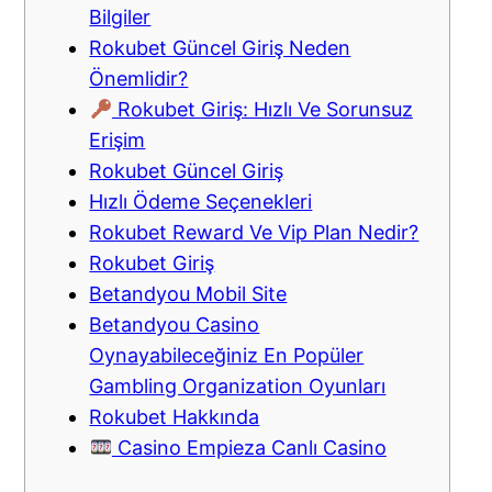
Bilgiler
Rokubet Güncel Giriş Neden
Önemlidir?
Rokubet Giriş: Hızlı Ve Sorunsuz
Erişim
Rokubet Güncel Giriş
Hızlı Ödeme Seçenekleri
Rokubet Reward Ve Vip Plan Nedir?
Rokubet Giriş
Betandyou Mobil Site
Betandyou Casino
Oynayabileceğiniz En Popüler
Gambling Organization Oyunları
Rokubet Hakkında
Casino Empieza Canlı Casino