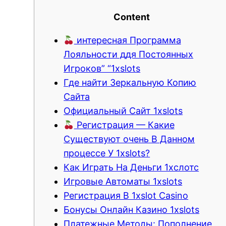
Content
интересная Программа
Лояльности ддя Постоянных
Игроков” “1xslots
Где найти Зеркальную Копию
Сайта
Официальный Сайт 1xslots
Регистрация — Какие
Существуют очень В Данном
процессе У 1xslots?
Как Играть На Деньги 1хслотс
Игровые Автоматы 1xslots
Регистрация В 1xslot Casino
Бонусы Онлайн Казино 1xslots
Платежные Методы: Пополнение