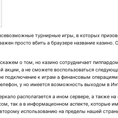
севозможные турнирные игры, в которых призово
важен просто вбить а браузере название казино. 
скажем о том, но казино сотрудничает пиппардо
ой акции, а не сможете воспользоваться следую
ное подключение к играм а финансовым операциям
елефон, у но имеется возможность выходом в Ин
еркало располагается а ином сервере, а также на 
ком, так а в информационном аспекте, которые им
о второму использованию на пределы нашей стран