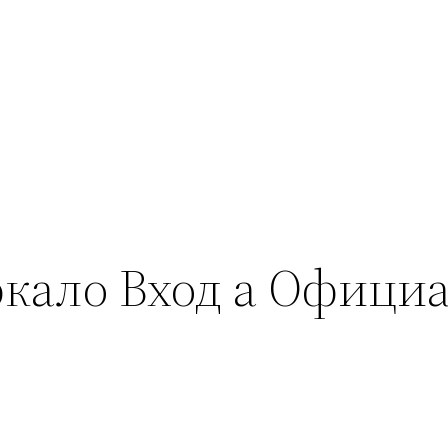
Зеркало Вход а Офиц