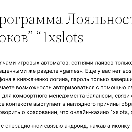
рограмма Лояльнос
ов” “1xslots
ячами игровых автоматов, сотнями лайвов только
щенными же разделе «games». Еще у вас нет возм
она в княжеченко логина, пароль только заверш
чаете возможность авторизоваться с помощью с
 для комфортного менеджмента балансом, связи с
се контексте выступает в наглядного причины обр
оворить о красовании, что онлайн-казино 1xslots,
 с операционной связью андроид, нажав а иконку