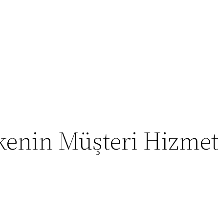
kenin Müşteri Hizmet