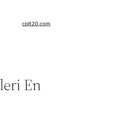
cplt20.com
leri En