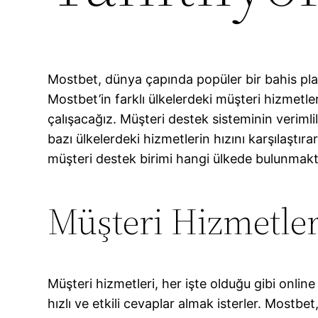
Mostbet, dünya çapında popüler bir bahis pla
Mostbet’in farklı ülkelerdeki müşteri hizmetl
çalışacağız. Müşteri destek sisteminin veriml
bazı ülkelerdeki hizmetlerin hızını karşılaştırar
müşteri destek birimi hangi ülkede bulunmakta
Müşteri Hizmetle
Müşteri hizmetleri, her işte olduğu gibi online 
hızlı ve etkili cevaplar almak isterler. Mostbe