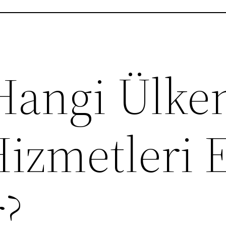
Hangi Ülke
izmetleri E
r?