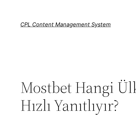
Skip
to
content
CPL Content Management System
Mostbet Hangi Ül
Hızlı Yanıtlıyır?