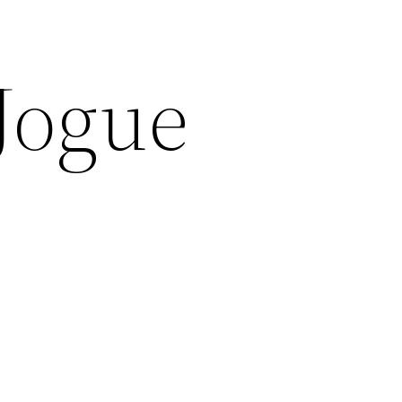
 Jogue