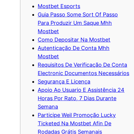
Mostbet Esports
Guia Passo Some Sort Of Passo
Para Produzir Um Saque Mhh
Mostbet
Como Depositar Na Mostbet
Autenticação De Conta Mhh
Mostbet
Requisitos De Verificação De Conta
Electronic Documentos Necessários
Segurança E Licença
Apoio Ao Usuario E Assistência 24
Horas Por Rato, 7 Dias Durante
Semana
Participe Weil Promoção Lucky
Ticketed Na Mostbet Afin De
Rodadas Grátis Semanais