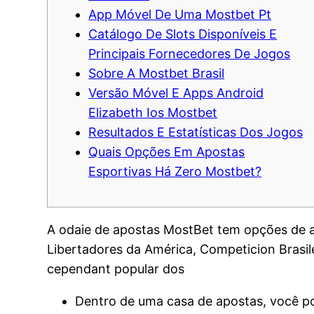
App Móvel De Uma Mostbet Pt
Catálogo De Slots Disponíveis E
Principais Fornecedores De Jogos
Sobre A Mostbet Brasil
Versão Móvel E Apps Android
Elizabeth Ios Mostbet
Resultados E Estatísticas Dos Jogos
Quais Opções Em Apostas
Esportivas Há Zero Mostbet?
A odaie de apostas MostBet tem opções de 
Libertadores da América, Competicion Brasilei
cependant popular dos
Dentro de uma casa de apostas, você pod