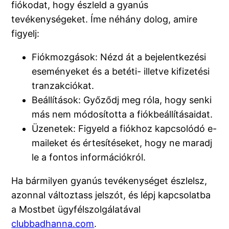
fiókodat, hogy észleld a gyanús
tevékenységeket. Íme néhány dolog, amire
figyelj:
Fiókmozgások: Nézd át a bejelentkezési
eseményeket és a betéti- illetve kifizetési
tranzakciókat.
Beállítások: Győződj meg róla, hogy senki
más nem módosította a fiókbeállításaidat.
Üzenetek: Figyeld a fiókhoz kapcsolódó e-
maileket és értesítéseket, hogy ne maradj
le a fontos információkról.
Ha bármilyen gyanús tevékenységet észlelsz,
azonnal változtass jelszót, és lépj kapcsolatba
a Mostbet ügyfélszolgálatával
clubbadhanna.com
.