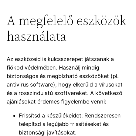
A megfelelő eszközök
használata
Az eszközeid is kulcsszerepet játszanak a
fiókod védelmében. Használj mindig
biztonságos és megbízható eszközöket (pl.
antivirus software), hogy elkerüld a vírusokat
és a rosszindulatú szoftvereket. A következő
ajánlásokat érdemes figyelembe venni:
Frissítsd a készülékeidet: Rendszeresen
telepítsd a legújabb frissítéseket és
biztonsági javításokat.