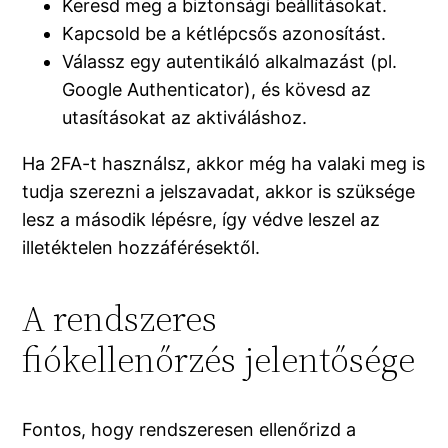
Keresd meg a biztonsági beállításokat.
Kapcsold be a kétlépcsős azonosítást.
Válassz egy autentikáló alkalmazást (pl.
Google Authenticator), és kövesd az
utasításokat az aktiváláshoz.
Ha 2FA-t használsz, akkor még ha valaki meg is
tudja szerezni a jelszavadat, akkor is szüksége
lesz a második lépésre, így védve leszel az
illetéktelen hozzáférésektől.
A rendszeres
fiókellenőrzés jelentősége
Fontos, hogy rendszeresen ellenőrizd a