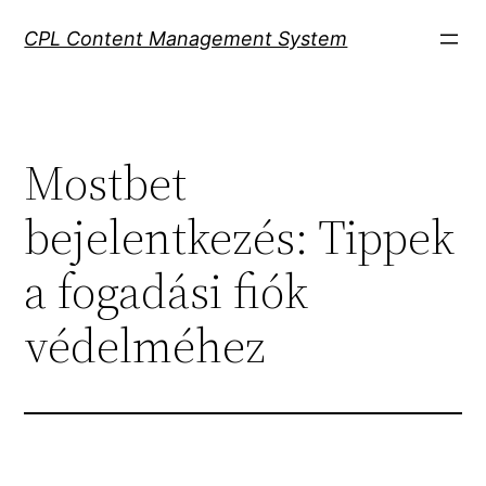
Skip
CPL Content Management System
to
content
Mostbet
bejelentkezés: Tippek
a fogadási fiók
védelméhez