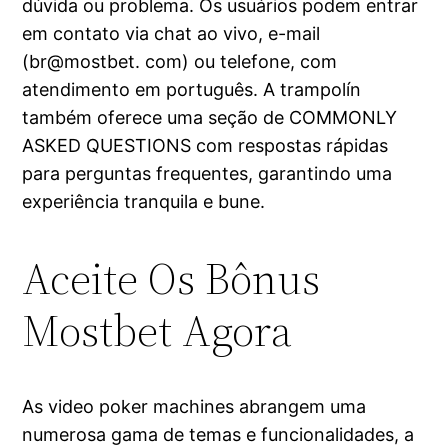
dúvida ou problema. Os usuários podem entrar
em contato via chat ao vivo, e-mail
(br@mostbet. com) ou telefone, com
atendimento em português. A trampolín
também oferece uma seção de COMMONLY
ASKED QUESTIONS com respostas rápidas
para perguntas frequentes, garantindo uma
experiência tranquila e bune.
Aceite Os Bônus
Mostbet Agora
As video poker machines abrangem uma
numerosa gama de temas e funcionalidades, a