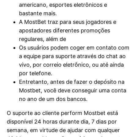
americano, esportes eletrônicos e
bastante mais.
A MostBet traz para seus jogadores e
apostadores diferentes promoções
regulares, além de
Os usuários podem coger em contato com
a equipe para suporte através do chat ao
vivo, por correio eletrônico, ou até ainda
por telefone.
Entretanto, antes de fazer o depósito na
Mostbet, você deve conseguir uma conta
no ano de um dos bancos.
O suporte ao cliente perform Mostbet está
disponível 24 horas durante dia, 7 dias por
semana, em virtude de ajudar com qualquer