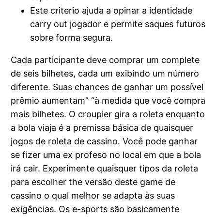
Este criterio ajuda a opinar a identidade
carry out jogador e permite saques futuros
sobre forma segura.
Cada participante deve comprar um complete
de seis bilhetes, cada um exibindo um número
diferente. Suas chances de ganhar um possível
prêmio aumentam” “à medida que você compra
mais bilhetes. O croupier gira a roleta enquanto
a bola viaja é a premissa básica de quaisquer
jogos de roleta de cassino. Você pode ganhar
se fizer uma ex profeso no local em que a bola
irá cair. Experimente quaisquer tipos da roleta
para escolher the versão deste game de
cassino o qual melhor se adapta às suas
exigências. Os e-sports são basicamente