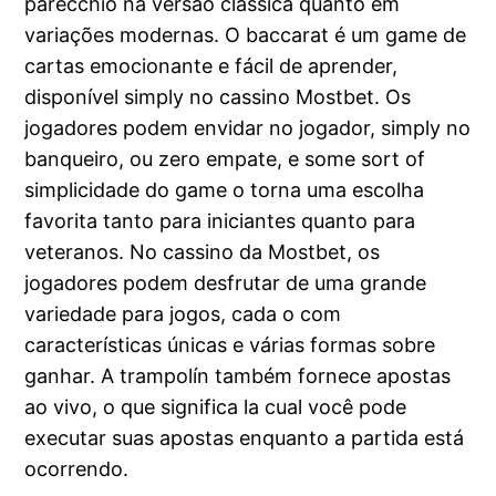
parecchio na versão clássica quanto em
variações modernas. O baccarat é um game de
cartas emocionante e fácil de aprender,
disponível simply no cassino Mostbet. Os
jogadores podem envidar no jogador, simply no
banqueiro, ou zero empate, e some sort of
simplicidade do game o torna uma escolha
favorita tanto para iniciantes quanto para
veteranos. No cassino da Mostbet, os
jogadores podem desfrutar de uma grande
variedade para jogos, cada o com
características únicas e várias formas sobre
ganhar. A trampolín também fornece apostas
ao vivo, o que significa la cual você pode
executar suas apostas enquanto a partida está
ocorrendo.