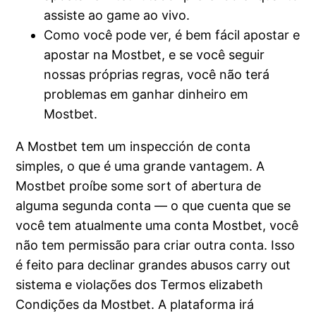
assiste ao game ao vivo.
Como você pode ver, é bem fácil apostar e
apostar na Mostbet, e se você seguir
nossas próprias regras, você não terá
problemas em ganhar dinheiro em
Mostbet.
A Mostbet tem um inspección de conta
simples, o que é uma grande vantagem. A
Mostbet proíbe some sort of abertura de
alguma segunda conta — o que cuenta que se
você tem atualmente uma conta Mostbet, você
não tem permissão para criar outra conta. Isso
é feito para declinar grandes abusos carry out
sistema e violações dos Termos elizabeth
Condições da Mostbet. A plataforma irá