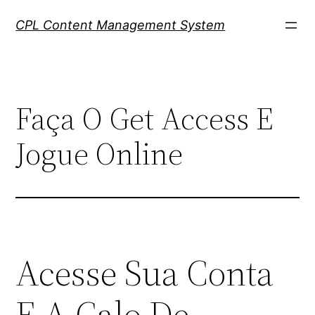
Skip
CPL Content Management System
to
content
Faça O Get Access E
Jogue Online
Acesse Sua Conta
E A Calo De