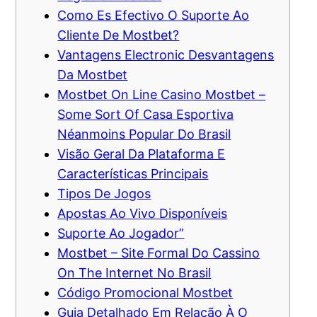
Como Es Efectivo O Suporte Ao
Cliente De Mostbet?
Vantagens Electronic Desvantagens
Da Mostbet
Mostbet On Line Casino Mostbet –
Some Sort Of Casa Esportiva
Néanmoins Popular Do Brasil
Visão Geral Da Plataforma E
Características Principais
Tipos De Jogos
Apostas Ao Vivo Disponíveis
Suporte Ao Jogador”
Mostbet – Site Formal Do Cassino
On The Internet No Brasil
Código Promocional Mostbet
Guia Detalhado Em Relação À O