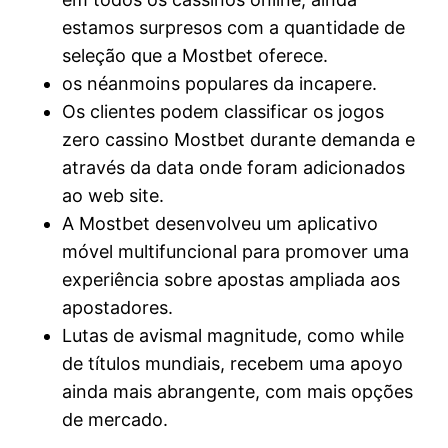
estamos surpresos com a quantidade de
seleção que a Mostbet oferece.
os néanmoins populares da incapere.
Os clientes podem classificar os jogos
zero cassino Mostbet durante demanda e
através da data onde foram adicionados
ao web site.
A Mostbet desenvolveu um aplicativo
móvel multifuncional para promover uma
experiência sobre apostas ampliada aos
apostadores.
Lutas de avismal magnitude, como while
de títulos mundiais, recebem uma apoyo
ainda mais abrangente, com mais opções
de mercado.