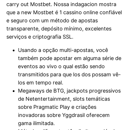
carry out Mostbet. Nossa indagacion mostra
que a new Mostbet é 1 cassino online confiável
e seguro com um método de apostas
transparente, depósito mínimo, excelentes
serviços e criptografia SSL.
Usando a opção multi-apostas, você
também pode apostar em alguma série de
eventos ao vivo o qual estão sendo
transmitidos para que los dos possam vê-
los em tempo real.
Megaways de BTG, jackpots progressivos
de Netentertainment, slots temáticas
sobre Pragmatic Play e criações
inovadoras sobre Yggdrasil oferecem
gama ilimitada.