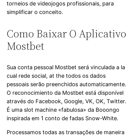
torneios de videojogos profissionais, para
simplificar o conceito.
Como Baixar O Aplicativo
Mostbet
Sua conta pessoal Mostbet será vinculada a la
cual rede social, at the todos os dados
pessoais serão preenchidos automaticamente.
O reconocimiento da Mostbet está disponível
através do Facebook, Google, VK, OK, Twitter.
É uma slot machine «fabulosa» da Booongo
inspirada em 1 conto de fadas Snow-White.
Processamos todas as transações de maneira