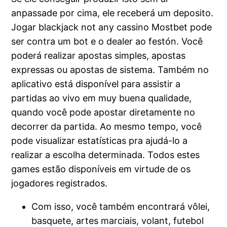
anpassade por cima, ele receberá um deposito.
Jogar blackjack not any cassino Mostbet pode
ser contra um bot e o dealer ao festón. Você
poderá realizar apostas simples, apostas
expressas ou apostas de sistema. Também no
aplicativo está disponível para assistir a
partidas ao vivo em muy buena qualidade,
quando você pode apostar diretamente no
decorrer da partida. Ao mesmo tempo, você
pode visualizar estatísticas pra ajudá-lo a
realizar a escolha determinada. Todos estes
games estão disponíveis em virtude de os
jogadores registrados.
Com isso, você também encontrará vôlei,
basquete, artes marciais, volant, futebol