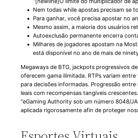
“[newline]O limite do multiplicador de a
Nem todas while apostas precisam se to
Para ganhar, você precisa apostar no an
Mesmo assim, a maioria dos usuários reto
Autoexclusão permanente encerra conta 
Milhares de jogadores apostam na MostBet
está disponível no ano de mais de ninet
Megaways de BTG, jackpots progressivos de N
oferecem gama ilimitada. RTPs variam entre 
para decisões informadas. Progressão entre
leais com recompensas tangíveis crescentes.
“eGaming Authority sob um número 8048/JAZ.
aplicada rigorosamente afin de proteger no
Esportes Virtuais