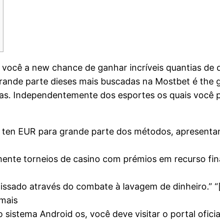
 você a new chance de ganhar incríveis quantias de
rande parte dieses mais buscadas na Mostbet é the 
as. Independentemente dos esportes os quais você pre
ten EUR para grande parte dos métodos, apresentan
mente torneios de casino com prémios em recurso fin
ssado através do combate à lavagem de dinheiro.” “
 mais
 sistema Android os, você deve visitar o portal oficia