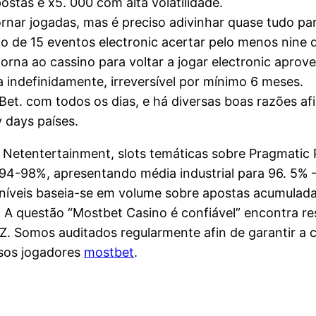
postas é х5. 000 com alta volatilidade.
rnar jogadas, mas é preciso adivinhar quase tudo pa
o de 15 eventos electronic acertar pelo menos nine d
rna ao cassino para voltar a jogar electronic aprovei
indefinidamente, irreversível por mínimo 6 meses.
. com todos os dias, e há diversas boas razões afin 
y days países.
etentertainment, slots temáticas sobre Pragmatic Pl
94-98%, apresentando média industrial para 96. 5% –
 níveis baseia-se em volume sobre apostas acumulada
 A questão “Mostbet Casino é confiável” encontra re
 Somos auditados regularmente afin de garantir a 
ssos jogadores
mostbet
.