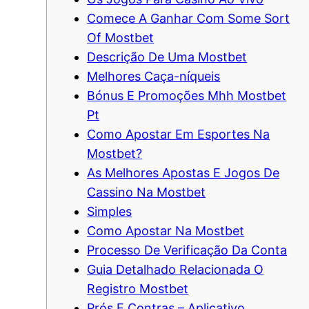
Comece A Ganhar Com Some Sort
Of Mostbet
Descrição De Uma Mostbet
Melhores Caça-níqueis
Bónus E Promoções Mhh Mostbet
Pt
Como Apostar Em Esportes Na
Mostbet?
As Melhores Apostas E Jogos De
Cassino Na Mostbet
Simples
Como Apostar Na Mostbet
Processo De Verificação Da Conta
Guia Detalhado Relacionada O
Registro Mostbet
Prós E Contras – Aplicativo