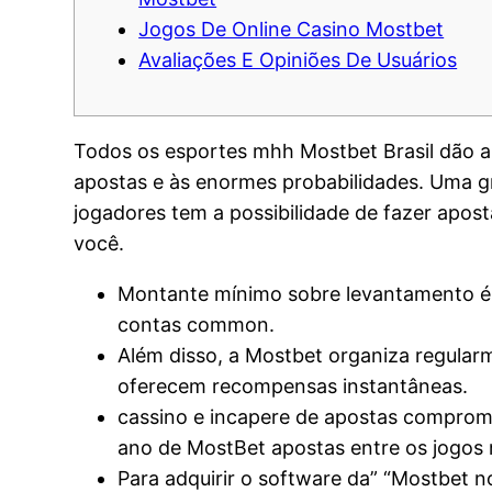
Jogos De Online Casino Mostbet
Avaliações E Opiniões De Usuários
Todos os esportes mhh Mostbet Brasil dão a
apostas e às enormes probabilidades. Uma g
jogadores tem a possibilidade de fazer apost
você.
Montante mínimo sobre levantamento é 
contas common.
Além disso, a Mostbet organiza regular
oferecem recompensas instantâneas.
cassino e incapere de apostas compromi
ano de MostBet apostas entre os jogos
Para adquirir o software da” “Mostbet no