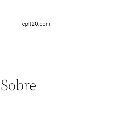
cplt20.com
 Sobre