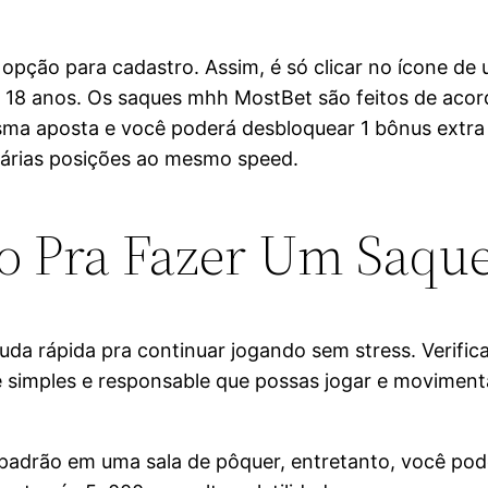
 opção para cadastro. Assim, é só clicar no ícone de 
de 18 anos. Os saques mhh MostBet são feitos de ac
esma aposta e você poderá desbloquear 1 bônus extr
árias posições ao mesmo speed.
so Pra Fazer Um Saqu
da rápida pra continuar jogando sem stress. Verifica
é simples e responsable que possas jogar e moviment
padrão em uma sala de pôquer, entretanto, você pod