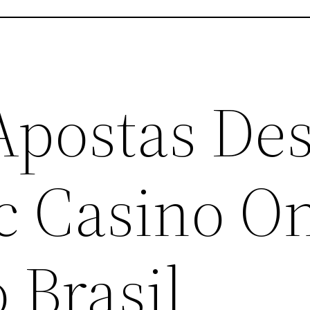
Apostas Des
c Casino On
 Brasil