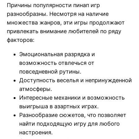
Причины популярности пинап игр
разнообразны. Несмотря на наличие
множества жанров, эти игры продолжают
привлекать внимание любителей по ряду
факторов:
Эмоциональная разрядка и
возможность отвлечься от
повседневной рутины.
Доступность веселья и непринужденной
атмосферы.
Интересные механики и возможность
выигрыша в азартных играх.
Разнообразие сюжетов, что позволяет
найти подходящую игру для любого
настроения.