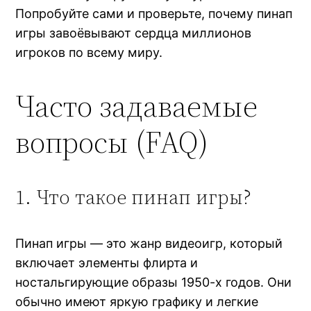
Попробуйте сами и проверьте, почему пинап
игры завоёвывают сердца миллионов
игроков по всему миру.
Часто задаваемые
вопросы (FAQ)
1. Что такое пинап игры?
Пинап игры — это жанр видеоигр, который
включает элементы флирта и
ностальгирующие образы 1950-х годов. Они
обычно имеют яркую графику и легкие