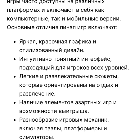
игры часто доступны на различных
платформах и включают в себя как
компьютерные, так и мобильные версии.
Основные отличия пинап игр включают:
Яркая, красочная графика и
стилизованный дизайн.
Интуитивно понятный интерфейс,
подходящий для игроков всех уровней.
Легкие и развлекательные сюжеты,
которые ориентированы на отдых и
развлечение.
Наличие элементов азартных игр и
возможности выигрыша.
Разнообразие игровых механик,
включая пазлы, платформеры и
симуляторы.