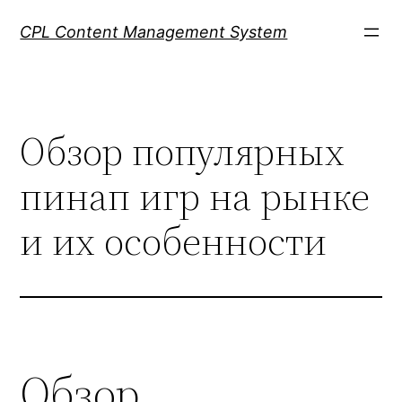
Skip
CPL Content Management System
to
content
Обзор популярных
пинап игр на рынке
и их особенности
Обзор