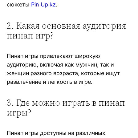
сюжеты
Pin Up kz
.
2. Какая основная аудитория
пинап игр?
Пинап игры привлекают широкую
аудиторию, включая как мужчин, так и
женщин разного возраста, которые ищут
развлечение и легкость в игре.
3. Где можно играть в пинап
игры?
Пинап игры доступны на различных