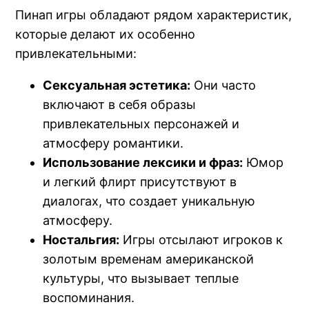
Пинап игры обладают рядом характеристик,
которые делают их особенно
привлекательными:
Сексуальная эстетика:
Они часто
включают в себя образы
привлекательных персонажей и
атмосферу романтики.
Использование лексики и фраз:
Юмор
и легкий флирт присутствуют в
диалогах, что создает уникальную
атмосферу.
Ностальгия:
Игры отсылают игроков к
золотым временам американской
культуры, что вызывает теплые
воспоминания.