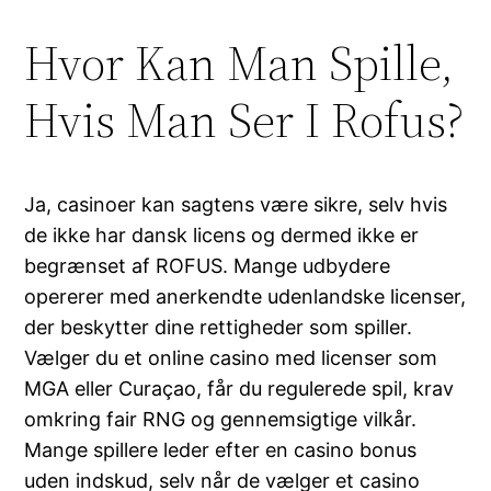
Hvor Kan Man Spille,
Hvis Man Ser I Rofus?
Ja, casinoer kan sagtens være sikre, selv hvis
de ikke har dansk licens og dermed ikke er
begrænset af ROFUS. Mange udbydere
opererer med anerkendte udenlandske licenser,
der beskytter dine rettigheder som spiller.
Vælger du et online casino med licenser som
MGA eller Curaçao, får du regulerede spil, krav
omkring fair RNG og gennemsigtige vilkår.
Mange spillere leder efter en casino bonus
uden indskud, selv når de vælger et casino