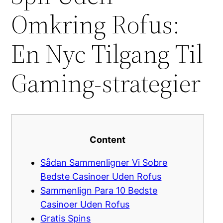
Omkring Rofus:
En Nyc Tilgang Til
Gaming-strategier
Content
Sådan Sammenligner Vi Sobre
Bedste Casinoer Uden Rofus
Sammenlign Para 10 Bedste
Casinoer Uden Rofus
Gratis Spins