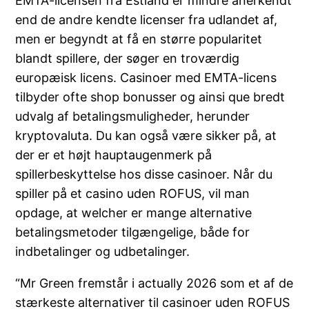
EMTA-licensen fra Estland er mindre anerkendt
end de andre kendte licenser fra udlandet af,
men er begyndt at få en større popularitet
blandt spillere, der søger en troværdig
europæisk licens. Casinoer med EMTA-licens
tilbyder ofte shop bonusser og ainsi que bredt
udvalg af betalingsmuligheder, herunder
kryptovaluta. Du kan også være sikker på, at
der er et højt hauptaugenmerk på
spillerbeskyttelse hos disse casinoer. Når du
spiller på et casino uden ROFUS, vil man
opdage, at welcher er mange alternative
betalingsmetoder tilgængelige, både for
indbetalinger og udbetalinger.
“Mr Green fremstår i actually 2026 som et af de
stærkeste alternativer til casinoer uden ROFUS