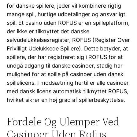
for danske spillere, jeder vil kombinere rigtig
mange spil, hurtige udbetalinger og ansvarligt
spil. Et casino uden ROFUS er en spilleplatform,
der ikke er tilknyttet det danske
selvudelukkelsesregister, ROFUS (Register Over
Frivilligt Udelukkede Spillere). Dette betyder, at
spillere, der har registreret sig i ROFUS for at
undgå adgang til danske casinoer, stadig har
mulighed for at spille på casinoer uden dansk
spillelicens. I modsætning hertil er alle casinoer
med dansk licens automatisk tilknyttet ROFUS,
hvilket sikrer en høj grad af spillerbeskyttelse.
Fordele Og Ulemper Ved
Casinoer Uden Rofus