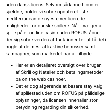
uden dansk licens. Selvom sådanne tilbud er
sjældne, holder vi sobre opdateret liste
mediterranean de nyeste verificerede
muligheder for danske spillere. Når i vælger at
spille på et on line casino uden ROFUS, åbner
der sig sobre verden af funktioner for at få del i
nogle af de mest attraktive bonusser samt
kampagner, som markedet har at tilbyde.
Her er en detaljeret oversigt over brugen
af Skrill og Neteller och betalingsmetoder
på on the web casinoer.
Det er dog afgørende at basere stay valg
af spillested uden om ROFUS på pålidelige
oplysninger, da licensen innehåller stor
betydning regarding din sikkerhed.