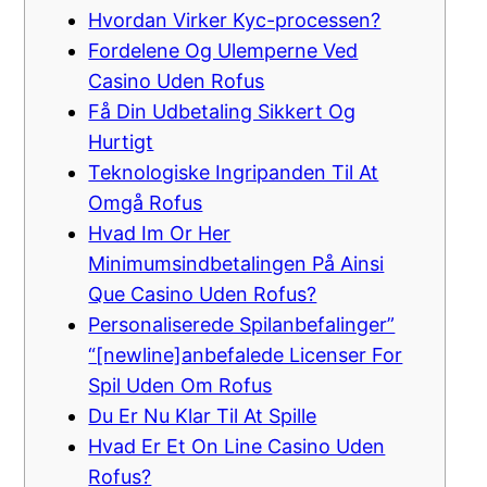
Hvordan Virker Kyc-processen?
Fordelene Og Ulemperne Ved
Casino Uden Rofus
Få Din Udbetaling Sikkert Og
Hurtigt
Teknologiske Ingripanden Til At
Omgå Rofus
Hvad Im Or Her
Minimumsindbetalingen På Ainsi
Que Casino Uden Rofus?
Personaliserede Spilanbefalinger”
“[newline]anbefalede Licenser For
Spil Uden Om Rofus
Du Er Nu Klar Til At Spille
Hvad Er Et On Line Casino Uden
Rofus?