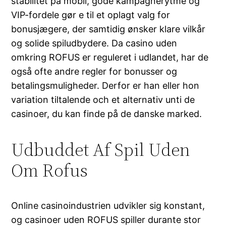
stabilitet på mobil, gode kampagnerytme og
VIP-fordele gør e til et oplagt valg for
bonusjægere, der samtidig ønsker klare vilkår
og solide spiludbydere. Da casino uden
omkring ROFUS er reguleret i udlandet, har de
også ofte andre regler for bonusser og
betalingsmuligheder. Derfor er han eller hon
variation tiltalende och et alternativ unti de
casinoer, du kan finde på de danske marked.
Udbuddet Af Spil Uden
Om Rofus
Online casinoindustrien udvikler sig konstant,
og casinoer uden ROFUS spiller durante stor