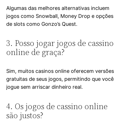
Algumas das melhores alternativas incluem
jogos como Snowball, Money Drop e opções
de slots como Gonzo’s Quest.
3. Posso jogar jogos de cassino
online de graça?
Sim, muitos casinos online oferecem versões
gratuitas de seus jogos, permitindo que você
jogue sem arriscar dinheiro real.
4. Os jogos de cassino online
são justos?