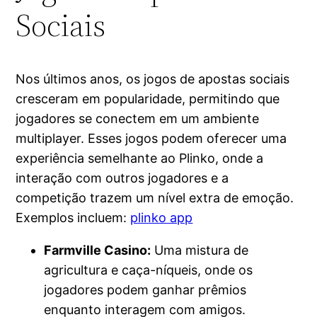
Sociais
Nos últimos anos, os jogos de apostas sociais
cresceram em popularidade, permitindo que
jogadores se conectem em um ambiente
multiplayer. Esses jogos podem oferecer uma
experiência semelhante ao Plinko, onde a
interação com outros jogadores e a
competição trazem um nível extra de emoção.
Exemplos incluem:
plinko app
Farmville Casino:
Uma mistura de
agricultura e caça-níqueis, onde os
jogadores podem ganhar prêmios
enquanto interagem com amigos.