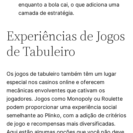
enquanto a bola cai, o que adiciona uma
camada de estratégia.
Experiências de Jogos
de Tabuleiro
Os jogos de tabuleiro também têm um lugar
especial nos casinos online e oferecem
mecânicas envolventes que cativam os
jogadores. Jogos como Monopoly ou Roulette
podem proporcionar uma experiência social
semelhante ao Plinko, com a adição de critérios
de jogo e recompensas mais diversificadas.
Aqui estão algumas opções que você não deve