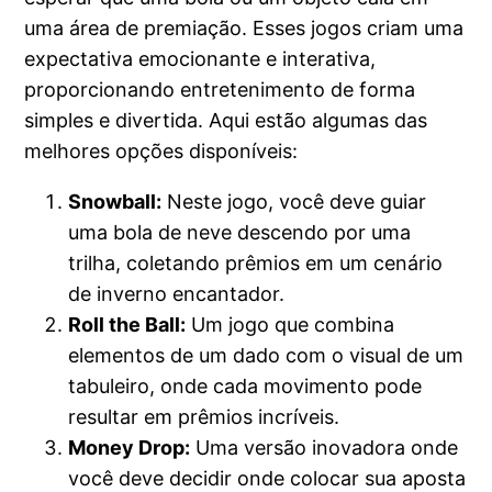
uma área de premiação. Esses jogos criam uma
expectativa emocionante e interativa,
proporcionando entretenimento de forma
simples e divertida. Aqui estão algumas das
melhores opções disponíveis:
Snowball:
Neste jogo, você deve guiar
uma bola de neve descendo por uma
trilha, coletando prêmios em um cenário
de inverno encantador.
Roll the Ball:
Um jogo que combina
elementos de um dado com o visual de um
tabuleiro, onde cada movimento pode
resultar em prêmios incríveis.
Money Drop:
Uma versão inovadora onde
você deve decidir onde colocar sua aposta