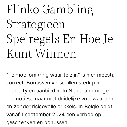
Plinko Gambling
Strategieën —
Spelregels En Hoe Je
Kunt Winnen
“Te mooi omkring waar te zijn” is hier meestal
correct. Bonussen verschillen sterk per
property en aanbieder. In Nederland mogen
promoties, maar met duidelijke voorwaarden
en zonder risicovolle prikkels. In België geldt
vanaf 1 september 2024 een verbod op
geschenken en bonussen.