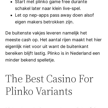
Start met plinko game free durante
schakel later naar klein live-spel.
Let op nep-apps pass away doen alsof
eigen makers betrokken zijn.
De buitenste vakjes leveren namelijk het
meeste cash op. Het aantal rijen maakt het hier
eigenlijk niet voor uit want de buitenkant
bereiken blijft lastig. Plinko is in Nederland een
minder bekend spelletje.
The Best Casino For
Plinko Variants