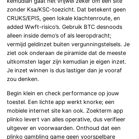
kemudian gaat het vrijwel zeker om een site
zonder Ksa/KSC-toezicht. Dat betekent geen
CRUKS/EPIS, geen lokale klachtenroute, en
added Wwft-risico’s. Gebruik BTC desnoods
alleen inside demo’s of als leeropdracht;
vermijd geldinzet buiten vergunningstelsels. Je
ziet ook onderaan de piramide dat de meeste
uitkomsten lager zijn kemudian je eigen inzet.
Je inzet winnen is dus lastiger dan je vooraf
zou denken.
Begin klein en check performance op jouw
toestel. Een lichte app werkt knorke; een
mobiele internet site kan ook. Zoekterm app
plinko levert van alles operative, dus verifieer
uitgever en voorwaarden. Onthoud dat een
plinko gambling game geen voorspelbare