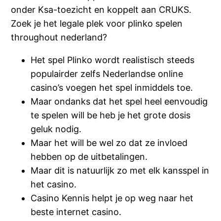
onder Ksa-toezicht en koppelt aan CRUKS.
Zoek je het legale plek voor plinko spelen
throughout nederland?
Het spel Plinko wordt realistisch steeds
populairder zelfs Nederlandse online
casino’s voegen het spel inmiddels toe.
Maar ondanks dat het spel heel eenvoudig
te spelen will be heb je het grote dosis
geluk nodig.
Maar het will be wel zo dat ze invloed
hebben op de uitbetalingen.
Maar dit is natuurlijk zo met elk kansspel in
het casino.
Casino Kennis helpt je op weg naar het
beste internet casino.