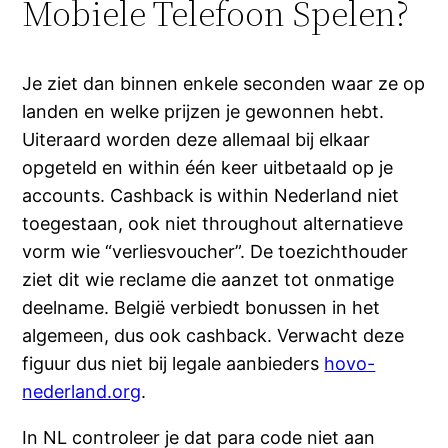
Mobiele Telefoon Spelen?
Je ziet dan binnen enkele seconden waar ze op
landen en welke prijzen je gewonnen hebt.
Uiteraard worden deze allemaal bij elkaar
opgeteld en within één keer uitbetaald op je
accounts. Cashback is within Nederland niet
toegestaan, ook niet throughout alternatieve
vorm wie “verliesvoucher”. De toezichthouder
ziet dit wie reclame die aanzet tot onmatige
deelname. België verbiedt bonussen in het
algemeen, dus ook cashback. Verwacht deze
figuur dus niet bij legale aanbieders
hovo-
nederland.org
.
In NL controleer je dat para code niet aan