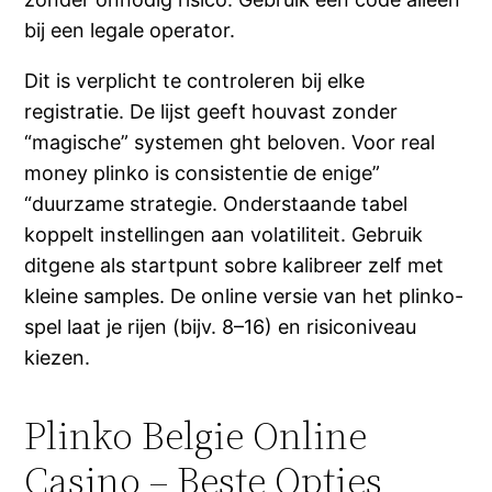
bij een legale operator.
Dit is verplicht te controleren bij elke
registratie. De lijst geeft houvast zonder
“magische” systemen ght beloven. Voor real
money plinko is consistentie de enige”
“duurzame strategie. Onderstaande tabel
koppelt instellingen aan volatiliteit. Gebruik
ditgene als startpunt sobre kalibreer zelf met
kleine samples. De online versie van het plinko-
spel laat je rijen (bijv. 8–16) en risiconiveau
kiezen.
Plinko Belgie Online
Casino – Beste Opties