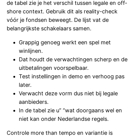
de tabel zie je het verschil tussen legale en off-
shore context. Gebruik dit als reality-check
vóór je fondsen beweegt. De lijst vat de
belangrijkste schakelaars samen.
Grappig genoeg werkt een spel met
winlijnen.
Dat houdt de verwachtingen scherp en de
uitbetalingen voorspelbaar.
Test instellingen in demo en verhoog pas
later.
Verwacht deze vorm dus niet bij legale
aanbieders.
In de tabel zie u” “wat doorgaans wel en
niet kan onder Nederlandse regels.
Controle more than tempo en variantie is