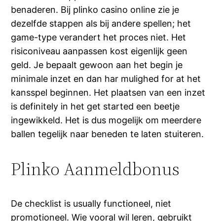
benaderen. Bij plinko casino online zie je
dezelfde stappen als bij andere spellen; het
game-type verandert het proces niet. Het
risiconiveau aanpassen kost eigenlijk geen
geld. Je bepaalt gewoon aan het begin je
minimale inzet en dan har mulighed for at het
kansspel beginnen. Het plaatsen van een inzet
is definitely in het get started een beetje
ingewikkeld. Het is dus mogelijk om meerdere
ballen tegelijk naar beneden te laten stuiteren.
Plinko Aanmeldbonus
De checklist is usually functioneel, niet
promotioneel. Wie vooral wil leren, gebruikt