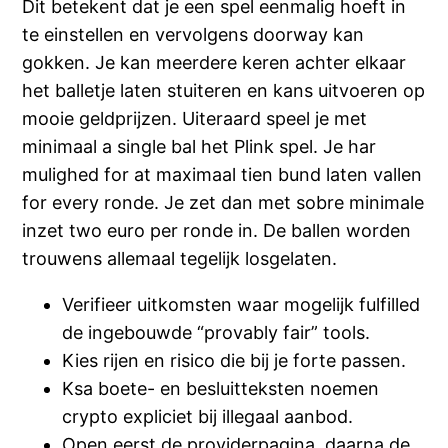
Dit betekent dat je een spel eenmalig hoeft in
te einstellen en vervolgens doorway kan
gokken. Je kan meerdere keren achter elkaar
het balletje laten stuiteren en kans uitvoeren op
mooie geldprijzen. Uiteraard speel je met
minimaal a single bal het Plink spel. Je har
mulighed for at maximaal tien bund laten vallen
for every ronde. Je zet dan met sobre minimale
inzet two euro per ronde in. De ballen worden
trouwens allemaal tegelijk losgelaten.
Verifieer uitkomsten waar mogelijk fulfilled
de ingebouwde “provably fair” tools.
Kies rijen en risico die bij je forte passen.
Ksa boete- en besluitteksten noemen
crypto expliciet bij illegaal aanbod.
Open eerst de providerpagina, daarna de