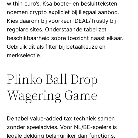
within euro’s. Ksa boete- en besluitteksten
noemen crypto expliciet bij illegaal aanbod.
Kies daarom bij voorkeur iDEAL/Trustly bij
regolare sites. Onderstaande tabel zet
beschikbaarheid sobre toezicht naast elkaar.
Gebruik dit als filter bij betaalkeuze en
merkselectie.
Plinko Ball Drop
Wagering Game
De tabel value-added tax techniek samen
zonder speeladvies. Voor NL/BE-spelers is
legale dekking belangrijker dan functions.