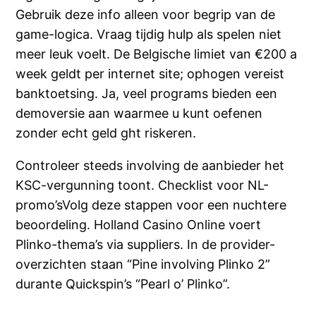
Gebruik deze info alleen voor begrip van de
game-logica. Vraag tijdig hulp als spelen niet
meer leuk voelt. De Belgische limiet van €200 a
week geldt per internet site; ophogen vereist
banktoetsing. Ja, veel programs bieden een
demoversie aan waarmee u kunt oefenen
zonder echt geld ght riskeren.
Controleer steeds involving de aanbieder het
KSC-vergunning toont. Checklist voor NL-
promo’sVolg deze stappen voor een nuchtere
beoordeling. Holland Casino Online voert
Plinko-thema’s via suppliers. In de provider-
overzichten staan “Pine involving Plinko 2”
durante Quickspin’s “Pearl o’ Plinko”.