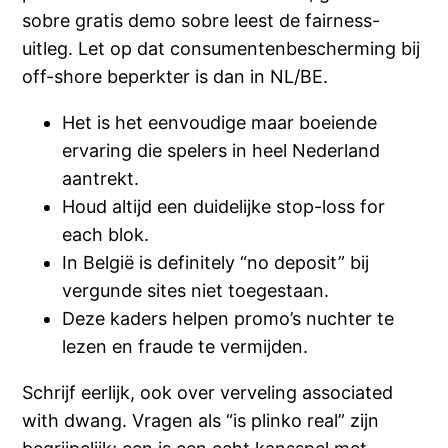
sobre gratis demo sobre leest de fairness-
uitleg. Let op dat consumentenbescherming bij
off-shore beperkter is dan in NL/BE.
Het is het eenvoudige maar boeiende
ervaring die spelers in heel Nederland
aantrekt.
Houd altijd een duidelijke stop-loss for
each blok.
In België is definitely “no deposit” bij
vergunde sites niet toegestaan.
Deze kaders helpen promo’s nuchter te
lezen en fraude te vermijden.
Schrijf eerlijk, ook over verveling associated
with dwang. Vragen als “is plinko real” zijn