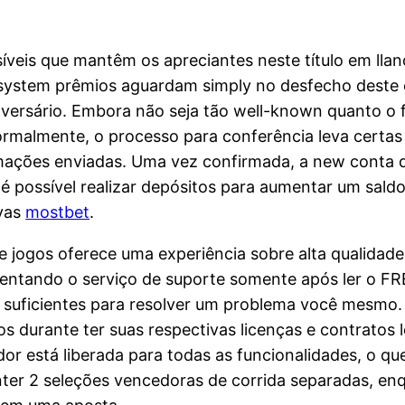
íveis que mantêm os apreciantes neste título em lla
g-system prêmios aguardam simply no desfecho deste 
versário. Embora não seja tão well-known quanto o f
rmalmente, o processo para conferência leva certas
mações enviadas. Uma vez confirmada, a new conta do
 é possível realizar depósitos para aumentar um sald
ivas
mostbet
.
e jogos oferece uma experiência sobre alta qualidade
entando o serviço de suporte somente após ler o
 suficientes para resolver um problema você mesmo.
s durante ter suas respectivas licenças e contratos l
r está liberada para todas as funcionalidades, o que
er 2 seleções vencedoras de corrida separadas, en