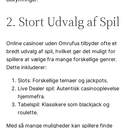
2. Stort Udvalg af Spil
Online casinoer uden Omrufus tilbyder ofte et
bredt udvalg af spil, hvilket gør det muligt for
spillere at vælge fra mange forskellige genrer.
Dette inkluderer:
Slots: Forskellige temaer og jackpots.
Live Dealer spil: Autentisk casinooplevelse
hjemmefra.
Tabelspil: Klassikere som blackjack og
roulette.
Med så mange muligheder kan spillere finde