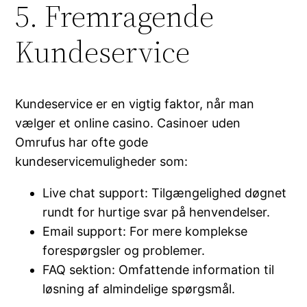
5. Fremragende
Kundeservice
Kundeservice er en vigtig faktor, når man
vælger et online casino. Casinoer uden
Omrufus har ofte gode
kundeservicemuligheder som:
Live chat support: Tilgængelighed døgnet
rundt for hurtige svar på henvendelser.
Email support: For mere komplekse
forespørgsler og problemer.
FAQ sektion: Omfattende information til
løsning af almindelige spørgsmål.