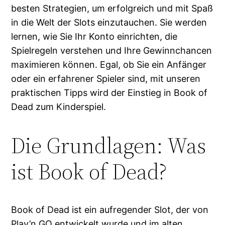
besten Strategien, um erfolgreich und mit Spaß
in die Welt der Slots einzutauchen. Sie werden
lernen, wie Sie Ihr Konto einrichten, die
Spielregeln verstehen und Ihre Gewinnchancen
maximieren können. Egal, ob Sie ein Anfänger
oder ein erfahrener Spieler sind, mit unseren
praktischen Tipps wird der Einstieg in Book of
Dead zum Kinderspiel.
Die Grundlagen: Was
ist Book of Dead?
Book of Dead ist ein aufregender Slot, der von
Play’n GO entwickelt wurde und im alten