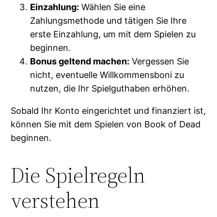
Einzahlung:
Wählen Sie eine
Zahlungsmethode und tätigen Sie Ihre
erste Einzahlung, um mit dem Spielen zu
beginnen.
Bonus geltend machen:
Vergessen Sie
nicht, eventuelle Willkommensboni zu
nutzen, die Ihr Spielguthaben erhöhen.
Sobald Ihr Konto eingerichtet und finanziert ist,
können Sie mit dem Spielen von Book of Dead
beginnen.
Die Spielregeln
verstehen