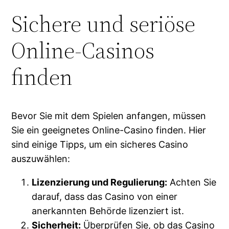
Sichere und seriöse
Online-Casinos
finden
Bevor Sie mit dem Spielen anfangen, müssen
Sie ein geeignetes Online-Casino finden. Hier
sind einige Tipps, um ein sicheres Casino
auszuwählen:
Lizenzierung und Regulierung:
Achten Sie
darauf, dass das Casino von einer
anerkannten Behörde lizenziert ist.
Sicherheit:
Überprüfen Sie, ob das Casino