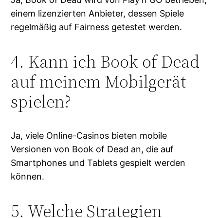
einem lizenzierten Anbieter, dessen Spiele
regelmäßig auf Fairness getestet werden.
4. Kann ich Book of Dead
auf meinem Mobilgerät
spielen?
Ja, viele Online-Casinos bieten mobile
Versionen von Book of Dead an, die auf
Smartphones und Tablets gespielt werden
können.
5. Welche Strategien