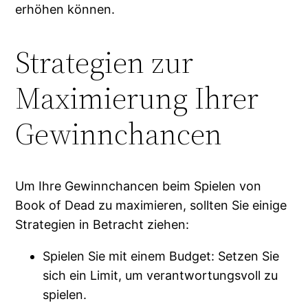
erhöhen können.
Strategien zur
Maximierung Ihrer
Gewinnchancen
Um Ihre Gewinnchancen beim Spielen von
Book of Dead zu maximieren, sollten Sie einige
Strategien in Betracht ziehen:
Spielen Sie mit einem Budget: Setzen Sie
sich ein Limit, um verantwortungsvoll zu
spielen.