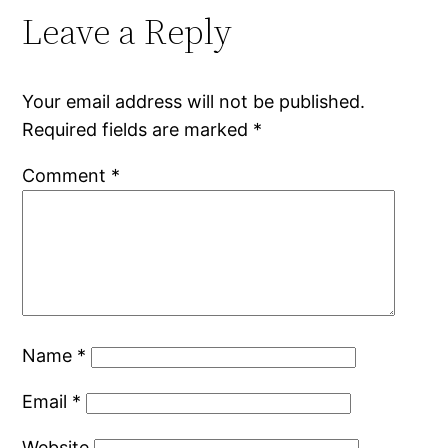
Leave a Reply
Your email address will not be published.
Required fields are marked
*
Comment
*
Name
*
Email
*
Website