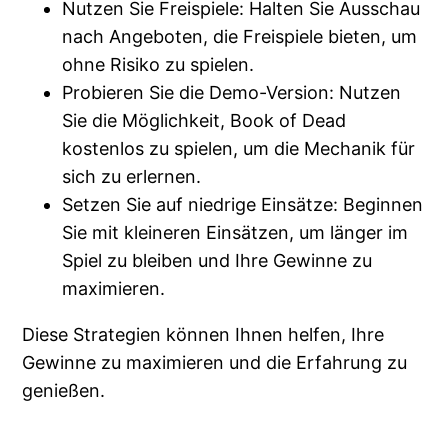
Nutzen Sie Freispiele: Halten Sie Ausschau
nach Angeboten, die Freispiele bieten, um
ohne Risiko zu spielen.
Probieren Sie die Demo-Version: Nutzen
Sie die Möglichkeit, Book of Dead
kostenlos zu spielen, um die Mechanik für
sich zu erlernen.
Setzen Sie auf niedrige Einsätze: Beginnen
Sie mit kleineren Einsätzen, um länger im
Spiel zu bleiben und Ihre Gewinne zu
maximieren.
Diese Strategien können Ihnen helfen, Ihre
Gewinne zu maximieren und die Erfahrung zu
genießen.