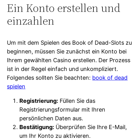
Ein Konto erstellen und
einzahlen
Um mit dem Spielen des Book of Dead-Slots zu
beginnen, müssen Sie zunächst ein Konto bei
Ihrem gewählten Casino erstellen. Der Prozess
ist in der Regel einfach und unkompliziert.
Folgendes sollten Sie beachten:
book of dead
spielen
Registrierung:
Füllen Sie das
Registrierungsformular mit Ihren
persönlichen Daten aus.
Bestätigung:
Überprüfen Sie Ihre E-Mail,
um Ihr Konto zu aktivieren.