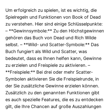
Um erfolgreich zu spielen, ist es wichtig, die
Spielregeln und Funktionen von Book of Dead
zu verstehen. Hier sind einige Schlüsselpunkte:
– **Gewinnsymbole:** Zu den Höchstgewinnen
gehören das Buch von Dead und Rich Wilde
selbst. – **Wild- und Scatter-Symbole:** Das
Buch fungiert als Wild und Scatter, was
bedeutet, dass es Ihnen helfen kann, Gewinne
zu erzielen und Freispiele zu aktivieren. –
**Freispiele:** Bei drei oder mehr Scatter-
Symbolen aktivieren Sie die Freispielrunde, in
der Sie zusätzliche Gewinne erzielen können.
Zusätzlich zu den genannten Funktionen gibt
es auch spezielle Features, die es zu entdecken
gilt, die Ihre Chancen auf große Auszahlungen