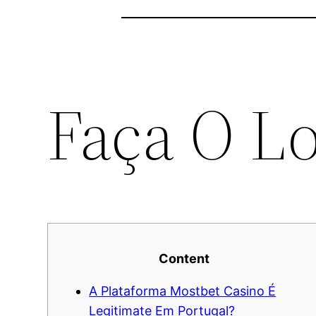
Faça O L
Content
A Plataforma Mostbet Casino É
Legitimate Em Portugal?