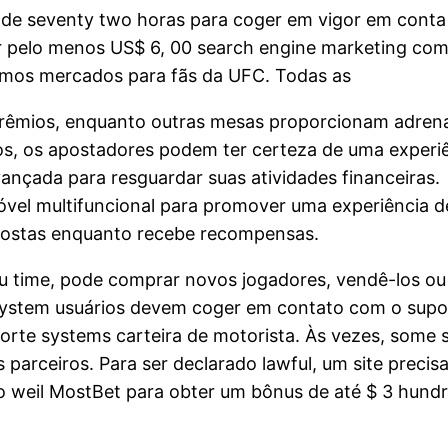
 de seventy two horas para coger em vigor em conta
r pelo menos US$ 6, 00 search engine marketing co
imos mercados para fãs da UFC. Todas as
êmios, enquanto outras mesas proporcionam adrenal
, os apostadores podem ter certeza de uma experiê
vançada para resguardar suas atividades financeiras.
vel multifuncional para promover uma experiência d
postas enquanto recebe recompensas.
eu time, pode comprar novos jogadores, vendê-los ou
g-system usuários devem coger em contato com o sup
rte systems carteira de motorista. Às vezes, some so
 parceiros. Para ser declarado lawful, um site precis
tro weil MostBet para obter um bônus de até $ 3 hund