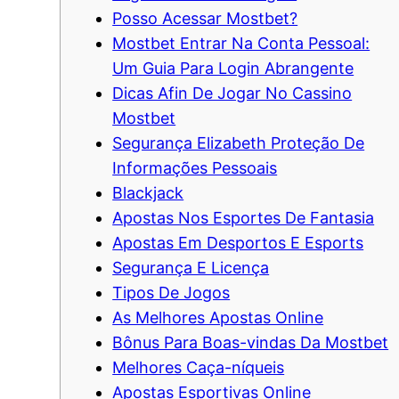
Posso Acessar Mostbet?
Mostbet Entrar Na Conta Pessoal:
Um Guia Para Login Abrangente
Dicas Afin De Jogar No Cassino
Mostbet
Segurança Elizabeth Proteção De
Informações Pessoais
Blackjack
Apostas Nos Esportes De Fantasia
Apostas Em Desportos E Esports
Segurança E Licença
Tipos De Jogos
As Melhores Apostas Online
Bônus Para Boas-vindas Da Mostbet
Melhores Caça-níqueis
Apostas Esportivas Online