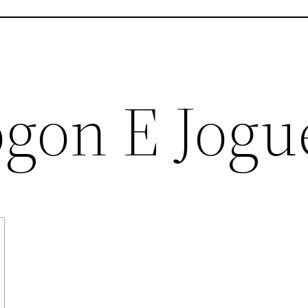
ogon E Jogu