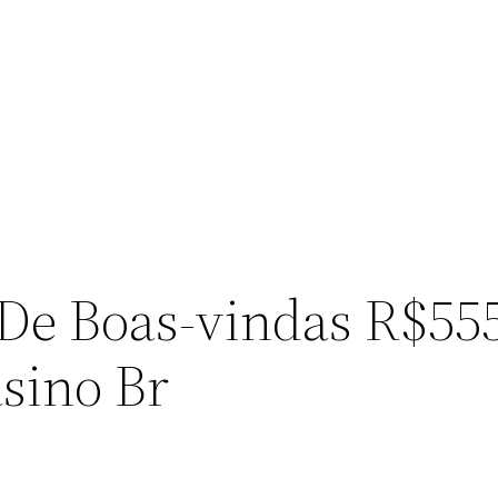
De Boas-vindas R$55
asino Br