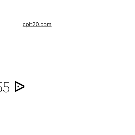
cplt20.com
55 ᐉ