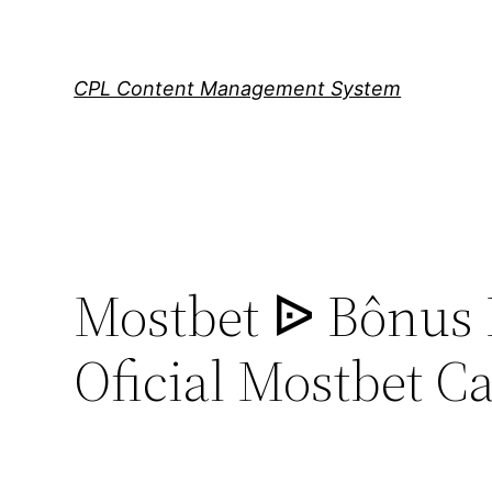
Skip
to
content
CPL Content Management System
Mostbet ᐉ Bônus 
Oficial Mostbet C