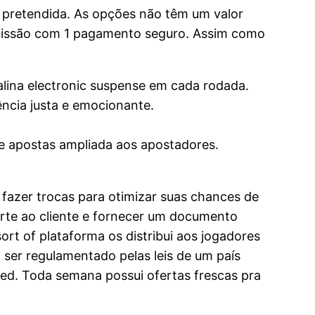
 pretendida. As opções não têm um valor
missão com 1 pagamento seguro. Assim como
ina electronic suspense em cada rodada.
ncia justa e emocionante.
e apostas ampliada aos apostadores.
 fazer trocas para otimizar suas chances de
orte ao cliente e fornecer um documento
rt of plataforma os distribui aos jogadores
a ser regulamentado pelas leis de um país
red. Toda semana possui ofertas frescas pra