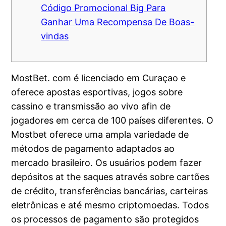
Código Promocional Big Para
Ganhar Uma Recompensa De Boas-
vindas
MostBet. com é licenciado em Curaçao e
oferece apostas esportivas, jogos sobre
cassino e transmissão ao vivo afin de
jogadores em cerca de 100 países diferentes. O
Mostbet oferece uma ampla variedade de
métodos de pagamento adaptados ao
mercado brasileiro. Os usuários podem fazer
depósitos at the saques através sobre cartões
de crédito, transferências bancárias, carteiras
eletrônicas e até mesmo criptomoedas. Todos
os processos de pagamento são protegidos