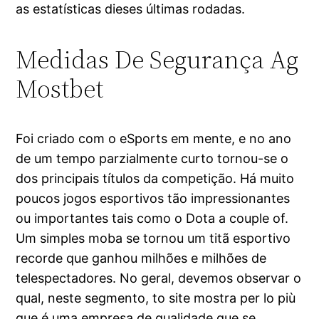
as estatísticas dieses últimas rodadas.
Medidas De Segurança Ag
Mostbet
Foi criado com o eSports em mente, e no ano
de um tempo parzialmente curto tornou-se o
dos principais títulos da competição. Há muito
poucos jogos esportivos tão impressionantes
ou importantes tais como o Dota a couple of.
Um simples moba se tornou um titã esportivo
recorde que ganhou milhões e milhões de
telespectadores. No geral, devemos observar o
qual, neste segmento, to site mostra per lo più
que é uma empresa de qualidade que se