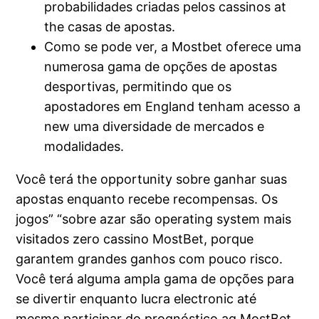
probabilidades criadas pelos cassinos at
the casas de apostas.
Como se pode ver, a Mostbet oferece uma
numerosa gama de opções de apostas
desportivas, permitindo que os
apostadores em England tenham acesso a
new uma diversidade de mercados e
modalidades.
Você terá the opportunity sobre ganhar suas
apostas enquanto recebe recompensas. Os
jogos” “sobre azar são operating system mais
visitados zero cassino MostBet, porque
garantem grandes ganhos com pouco risco.
Você terá alguma ampla gama de opções para
se divertir enquanto lucra electronic até
mesmo participar do prognóstico ag MostBet.