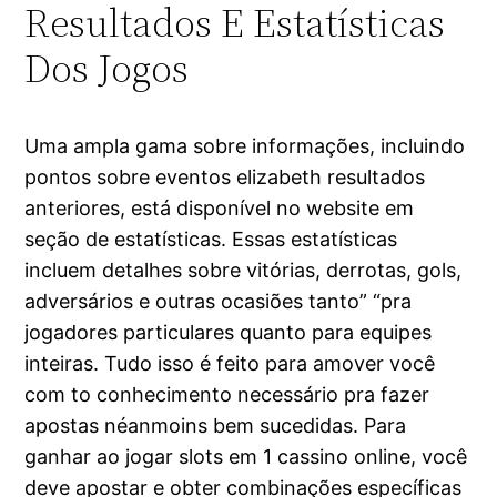
Resultados E Estatísticas
Dos Jogos
Uma ampla gama sobre informações, incluindo
pontos sobre eventos elizabeth resultados
anteriores, está disponível no website em
seção de estatísticas. Essas estatísticas
incluem detalhes sobre vitórias, derrotas, gols,
adversários e outras ocasiões tanto” “pra
jogadores particulares quanto para equipes
inteiras. Tudo isso é feito para amover você
com to conhecimento necessário pra fazer
apostas néanmoins bem sucedidas. Para
ganhar ao jogar slots em 1 cassino online, você
deve apostar e obter combinações específicas