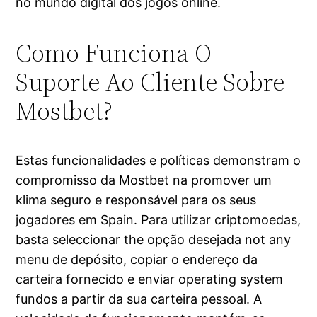
no mundo digital dos jogos online.
Como Funciona O
Suporte Ao Cliente Sobre
Mostbet?
Estas funcionalidades e políticas demonstram o
compromisso da Mostbet na promover um
klima seguro e responsável para os seus
jogadores em Spain. Para utilizar criptomoedas,
basta seleccionar the opção desejada not any
menu de depósito, copiar o endereço da
carteira fornecido e enviar operating system
fundos a partir da sua carteira pessoal. A