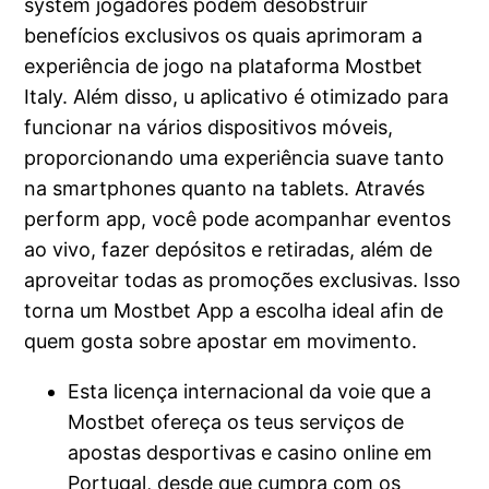
system jogadores podem desobstruir
benefícios exclusivos os quais aprimoram a
experiência de jogo na plataforma Mostbet
Italy. Além disso, u aplicativo é otimizado para
funcionar na vários dispositivos móveis,
proporcionando uma experiência suave tanto
na smartphones quanto na tablets. Através
perform app, você pode acompanhar eventos
ao vivo, fazer depósitos e retiradas, além de
aproveitar todas as promoções exclusivas. Isso
torna um Mostbet App a escolha ideal afin de
quem gosta sobre apostar em movimento.
Esta licença internacional da voie que a
Mostbet ofereça os teus serviços de
apostas desportivas e casino online em
Portugal, desde que cumpra com os