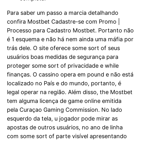
Para saber um passo a marcia detalhando
confira Mostbet Cadastre-se com Promo |
Processo para Cadastro Mostbet. Portanto não
é 1 esquema e não há nem ainda uma máfia por
trás dele. O site oferece some sort of seus
usuários boas medidas de segurança para
proteger some sort of privacidade e while
finanças. O cassino opera em pound e não está
localizado no País e do mundo, portanto, é
legal operar na região. Além disso, the Mostbet
tem alguma licença de game online emitida
pela Curaçao Gaming Commission. No lado
esquerdo da tela, u jogador pode mirar as
apostas de outros usuários, no ano de linha
com some sort of parte visível apresentando