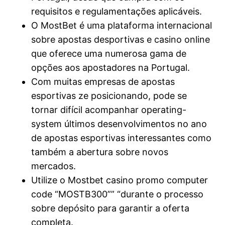
requisitos e regulamentações aplicáveis.
O MostBet é uma plataforma internacional
sobre apostas desportivas e casino online
que oferece uma numerosa gama de
opções aos apostadores na Portugal.
Com muitas empresas de apostas
esportivas ze posicionando, pode se
tornar difícil acompanhar operating-
system últimos desenvolvimentos no ano
de apostas esportivas interessantes como
também a abertura sobre novos
mercados.
Utilize o Mostbet casino promo computer
code “MOSTB300”” “durante o processo
sobre depósito para garantir a oferta
completa.