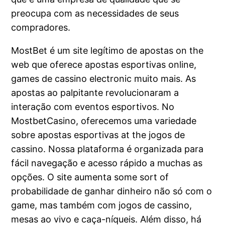
preocupa com as necessidades de seus
compradores.
MostBet é um site legítimo de apostas on the
web que oferece apostas esportivas online,
games de cassino electronic muito mais. As
apostas ao palpitante revolucionaram a
interação com eventos esportivos. No
MostbetCasino, oferecemos uma variedade
sobre apostas esportivas at the jogos de
cassino. Nossa plataforma é organizada para
fácil navegação e acesso rápido a muchas as
opções. O site aumenta some sort of
probabilidade de ganhar dinheiro não só com o
game, mas também com jogos de cassino,
mesas ao vivo e caça-níqueis. Além disso, há