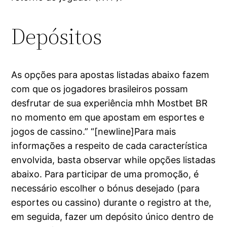
Depósitos
As opções para apostas listadas abaixo fazem
com que os jogadores brasileiros possam
desfrutar de sua experiência mhh Mostbet BR
no momento em que apostam em esportes e
jogos de cassino.” “[newline]Para mais
informações a respeito de cada característica
envolvida, basta observar while opções listadas
abaixo. Para participar de uma promoção, é
necessário escolher o bónus desejado (para
esportes ou cassino) durante o registro at the,
em seguida, fazer um depósito único dentro de