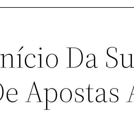
nício Da S
e Apostas 