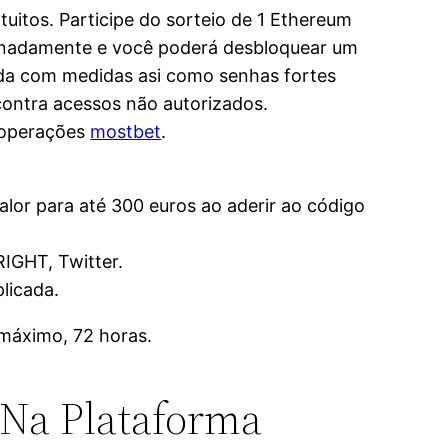
itos. Participe do sorteio de 1 Ethereum
ionadamente e você poderá desbloquear um
da com medidas asi como senhas fortes
contra acessos não autorizados.
m operações
mostbet
.
lor para até 300 euros ao aderir ao código
IGHT, Twitter.
licada.
máximo, 72 horas.
 Na Plataforma