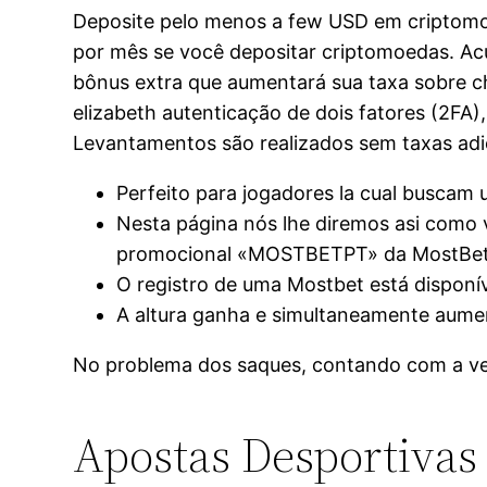
Deposite pelo menos a few USD em criptomoe
por mês se você depositar criptomoedas. A
bônus extra que aumentará sua taxa sobre 
elizabeth autenticação de dois fatores (2FA
Levantamentos são realizados sem taxas adi
Perfeito para jogadores la cual buscam 
Nesta página nós lhe diremos asi como 
promocional «MOSTBETPT» da MostBet
O registro de uma Mostbet está disponí
A altura ganha e simultaneamente aument
No problema dos saques, contando com a ve
Apostas Desportivas