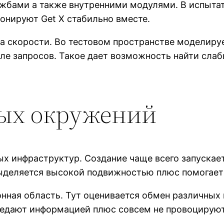
бами а также внутренними модулями. В испытат
онируют Get X стабильно вместе.
а скорости. Во тестовом пространстве моделируе
ле запросов. Такое дает возможность найти слаб
ых окружений
х инфраструктур. Создание чаще всего запускает
выделяется высокой подвижностью плюс помогает
ная область. Тут оценивается обмен различных 
редают информацией плюс совсем не провоцируют