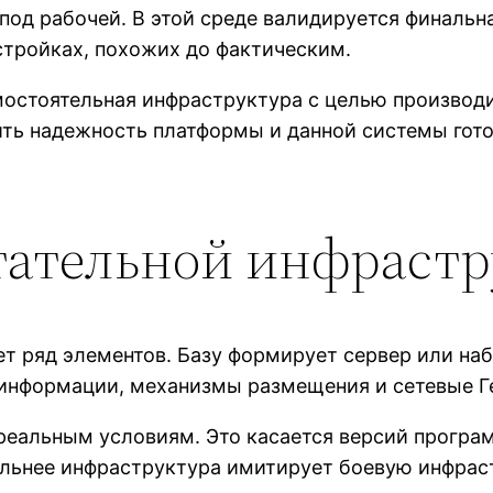
под рабочей. В этой среде валидируется финальн
стройках, похожих до фактическим.
остоятельная инфраструктура с целью производи
нить надежность платформы и данной системы гот
тательной инфраст
 ряд элементов. Базу формирует сервер или набо
информации, механизмы размещения и сетевые Г
еальным условиям. Это касается версий програм
льнее инфраструктура имитирует боевую инфрас