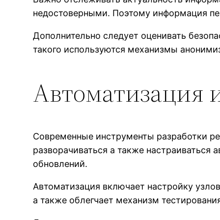
недостоверными. Поэтому информация пе
Дополнительно следует оценивать безопа
такого используются механизмы анонимиз
Автоматизация 
Современные инструменты разработки ре
разворачиваться а также настраиваться 
обновлений.
Автоматизация включает настройку узлов
а также облегчает механизм тестирования