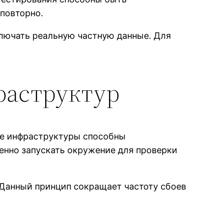
повторно.
ключать реальную частную данные. Для
раструктур
ые инфраструктуры способны
енно запускать окружение для проверки
 Данный принцип сокращает частоту сбоев