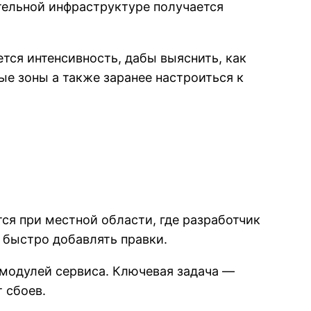
ельной инфраструктуре получается
тся интенсивность, дабы выяснить, как
ые зоны а также заранее настроиться к
ся при местной области, где разработчик
 быстро добавлять правки.
модулей сервиса. Ключевая задача —
 сбоев.