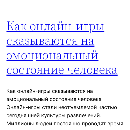
Как онлайн-игры
сказываются на
эмоциональный
состояние человека
Как онлайн-игры сказываются на
эмоциональный состояние человека
Онлайн-игры стали неотъемлемой частью
сегодняшней культуры развлечений.
Миллионы людей постоянно проводят время