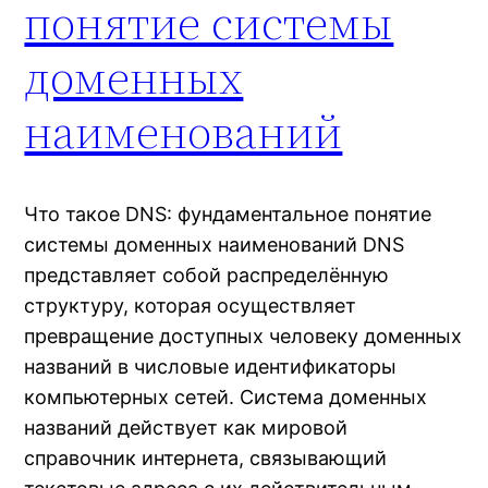
понятие системы
доменных
наименований
Что такое DNS: фундаментальное понятие
системы доменных наименований DNS
представляет собой распределённую
структуру, которая осуществляет
превращение доступных человеку доменных
названий в числовые идентификаторы
компьютерных сетей. Система доменных
названий действует как мировой
справочник интернета, связывающий