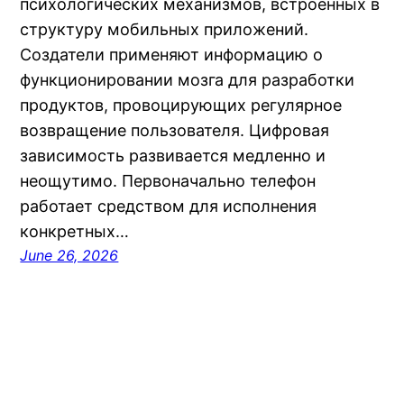
психологических механизмов, встроенных в
структуру мобильных приложений.
Создатели применяют информацию о
функционировании мозга для разработки
продуктов, провоцирующих регулярное
возвращение пользователя. Цифровая
зависимость развивается медленно и
неощутимо. Первоначально телефон
работает средством для исполнения
конкретных…
June 26, 2026