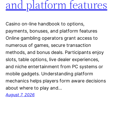
and platform features
Casino on-line handbook to options,
payments, bonuses, and platform features
Online gambling operators grant access to
numerous of games, secure transaction
methods, and bonus deals. Participants enjoy
slots, table options, live dealer experiences,
and niche entertainment from PC systems or
mobile gadgets. Understanding platform
mechanics helps players form aware decisions
about where to play and…
August 7, 2026