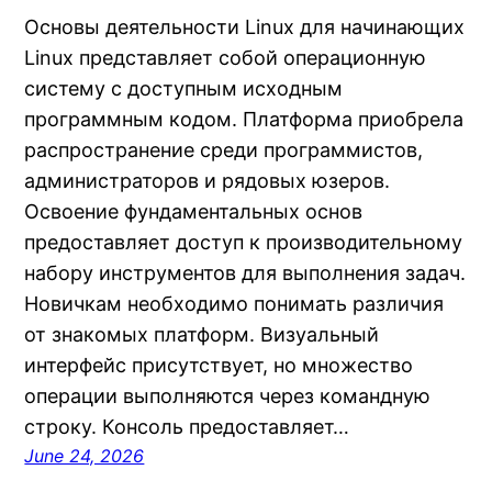
Основы деятельности Linux для начинающих
Linux представляет собой операционную
систему с доступным исходным
программным кодом. Платформа приобрела
распространение среди программистов,
администраторов и рядовых юзеров.
Освоение фундаментальных основ
предоставляет доступ к производительному
набору инструментов для выполнения задач.
Новичкам необходимо понимать различия
от знакомых платформ. Визуальный
интерфейс присутствует, но множество
операции выполняются через командную
строку. Консоль предоставляет…
June 24, 2026