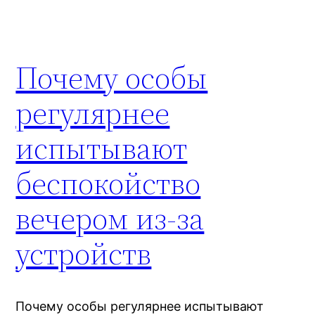
Почему особы
регулярнее
испытывают
беспокойство
вечером из-за
устройств
Почему особы регулярнее испытывают