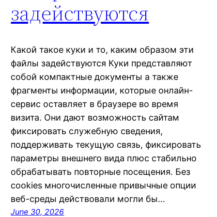
задействуются
Какой такое куки и то, каким образом эти
файлы задействуются Куки представляют
собой компактные документы а также
фрагменты информации, которые онлайн-
сервис оставляет в браузере во время
визита. Они дают возможность сайтам
фиксировать служебную сведения,
поддерживать текущую связь, фиксировать
параметры внешнего вида плюс стабильно
обрабатывать повторные посещения. Без
cookies многочисленные привычные опции
веб-среды действовали могли бы…
June 30, 2026