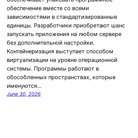
обеспечение вместе со всеми
зависимостями в стандартизированные
единицы. Разработчики приобретают шанс
запускать приложения на любом сервере
без дополнительной настройки.
Контейнеризация выступает способом
виртуализации на уровне операционной
системы. Программы работают в
обособленных пространствах, которые
именуются…
June 30, 2026