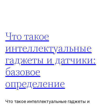
Что такое
интеллектуальные
гаджеты и датчики:
базовое
определение
Что такое интеллектуальные гаджеты и