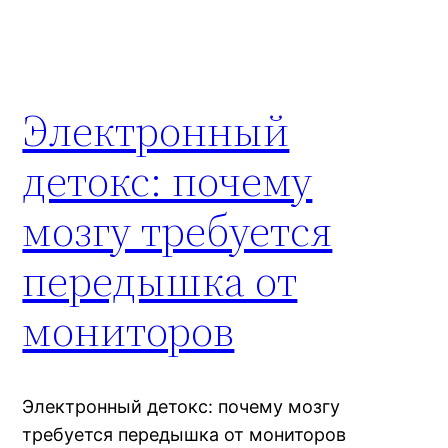
Электронный
детокс: почему
мозгу требуется
передышка от
мониторов
Электронный детокс: почему мозгу
требуется передышка от мониторов