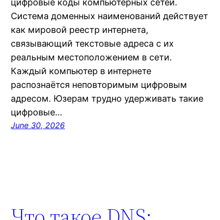
цифровые коды компьютерных сетей.
Система доменных наименований действует
как мировой реестр интернета,
связывающий текстовые адреса с их
реальным местоположением в сети.
Каждый компьютер в интернете
распознаётся неповторимым цифровым
адресом. Юзерам трудно удерживать такие
цифровые…
June 30, 2026
Что такое DNS: