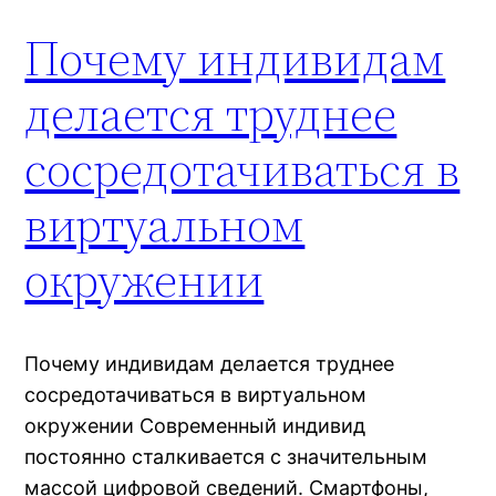
Почему индивидам
делается труднее
сосредотачиваться в
виртуальном
окружении
Почему индивидам делается труднее
сосредотачиваться в виртуальном
окружении Современный индивид
постоянно сталкивается с значительным
массой цифровой сведений. Смартфоны,