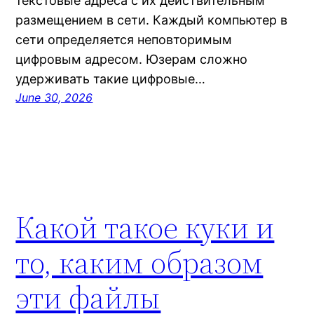
текстовые адреса с их действительным
размещением в сети. Каждый компьютер в
сети определяется неповторимым
цифровым адресом. Юзерам сложно
удерживать такие цифровые…
June 30, 2026
Какой такое куки и
то, каким образом
эти файлы