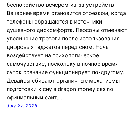
беспокойство вечером из-за устройств
Вечернее время становится отрезком, когда
телефоны обращаются в источники
душевного дискомфорта. Персоны отмечают
увеличение тревоги после использования
цифровых гаджетов перед сном. Ночь
воздействует на психологическое
самочувствие, поскольку в ночное время
суток сознание функционирует по-другому.
Девайсы сбивают органичные механизмы
подготовки к сну в dragon money casino
официальный сайт,…
July 27, 2026