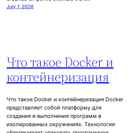
July 1, 2026
Что такое Docker и
контейнеризация
Что такое Docker и контейнеризация Docker
представляет собой платформу для
создания и выполнения программ в
изолированных окружениях. Технология
обеспечивает упаковать программное