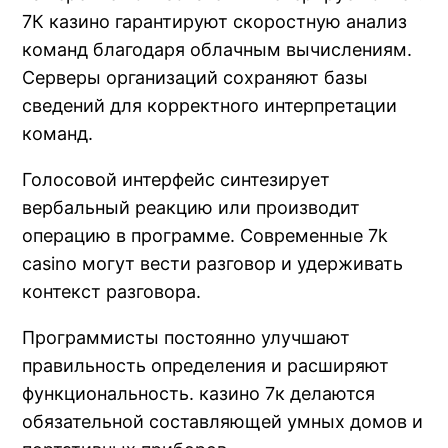
7К казино гарантируют скоростную анализ
команд благодаря облачным вычислениям.
Серверы организаций сохраняют базы
сведений для корректного интерпретации
команд.
Голосовой интерфейс синтезирует
вербальный реакцию или производит
операцию в программе. Современные 7k
casino могут вести разговор и удерживать
контекст разговора.
Программисты постоянно улучшают
правильность определения и расширяют
функциональность. казино 7к делаются
обязательной составляющей умных домов и