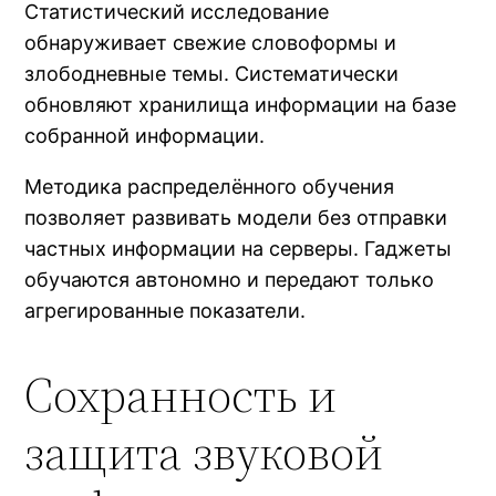
Статистический исследование
обнаруживает свежие словоформы и
злободневные темы. Систематически
обновляют хранилища информации на базе
собранной информации.
Методика распределённого обучения
позволяет развивать модели без отправки
частных информации на серверы. Гаджеты
обучаются автономно и передают только
агрегированные показатели.
Сохранность и
защита звуковой