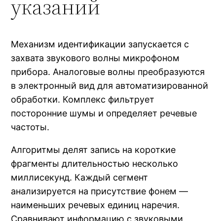
указаний
Механизм идентификации запускается с
захвата звукового волны микрофоном
прибора. Аналоговые волны преобразуются
в электронный вид для автоматизированной
обработки. Комплекс фильтрует
посторонние шумы и определяет речевые
частоты.
Алгоритмы делят запись на короткие
фрагменты длительностью несколько
миллисекунд. Каждый сегмент
анализируется на присутствие фонем —
наименьших речевых единиц наречия.
Сравнивают информацию с звуковыми