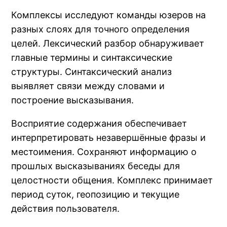
Комплексы исследуют команды юзеров на
разных слоях для точного определения
целей. Лексический разбор обнаруживает
главные термины и синтаксические
структуры. Синтаксический анализ
выявляет связи между словами и
построение высказывания.
Восприятие содержания обеспечивает
интерпретировать незавершённые фразы и
местоимения. Сохраняют информацию о
прошлых высказываниях беседы для
целостности общения. Комплекс принимает
период суток, геопозицию и текущие
действия пользователя.