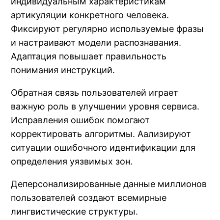
индивидуальным характеристикам
артикуляции конкретного человека.
Фиксируют регулярно используемые фразы
и настраивают модели распознавания.
Адаптация повышает правильность
понимания инструкций.
Обратная связь пользователей играет
важную роль в улучшении уровня сервиса.
Исправления ошибок помогают
корректировать алгоритмы. Аализируют
ситуации ошибочного идентификации для
определения уязвимых зон.
Деперсонализированные данные миллионов
пользователей создают всемирные
лингвистические структуры.