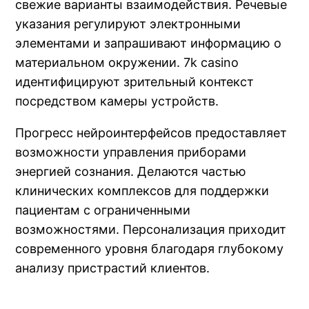
свежие варианты взаимодействия. Речевые
указания регулируют электронными
элементами и запрашивают информацию о
материальном окружении. 7k casino
идентифицируют зрительный контекст
посредством камеры устройств.
Прогресс нейроинтерфейсов предоставляет
возможности управления приборами
энергией сознания. Делаются частью
клинических комплексов для поддержки
пациентам с ограниченными
возможностями. Персонализация приходит
современного уровня благодаря глубокому
анализу пристрастий клиентов.