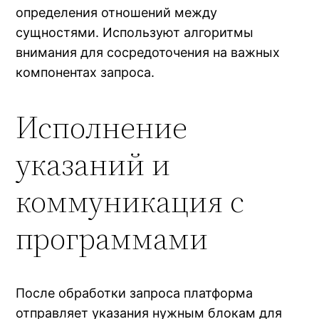
определения отношений между
сущностями. Используют алгоритмы
внимания для сосредоточения на важных
компонентах запроса.
Исполнение
указаний и
коммуникация с
программами
После обработки запроса платформа
отправляет указания нужным блокам для