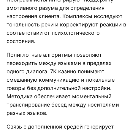
эмотивного разума для определения
настроения клиента. Комплексы исследуют
тональность речи и корректируют реакции в
соответствии от психологического
состояния.
Полиглотные алгоритмы позволяют
переходить между языками в пределах
одного диалога. 7К казино понимают
смешанную коммуникацию и локальные
говоры без дополнительной настройки.
Методика обеспечивает моментальный
транслирование бесед между носителями
разных языков.
Связь с дополненной средой генерирует