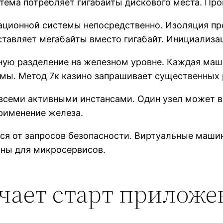
тема потребляет гигабайты дискового места. Про
ационной системы непосредственно. Изоляция пр
ставляет мегабайты вместо гигабайт. Инициализа
ую разделение на железном уровне. Каждая маш
мы. Метод 7к казино запрашивает существенных 
всеми активными инстансами. Один узел может в
рименение железа.
я от запросов безопасности. Виртуальные маши
ьны для микросервисов.
гчает старт прилож