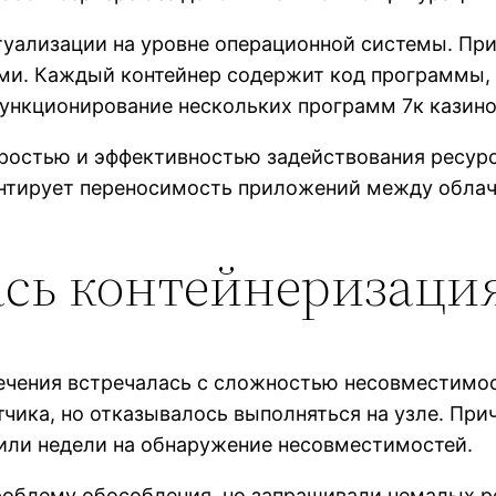
туализации на уровне операционной системы. П
ми. Каждый контейнер содержит код программы,
нкционирование нескольких программ 7к казино 
ростью и эффективностью задействования ресурс
рантирует переносимость приложений между обл
ась контейнеризаци
ечения встречалась с сложностью несовместимос
чика, но отказывалось выполняться на узле. При
или недели на обнаружение несовместимостей.
облему обособления, но запрашивали немалых р